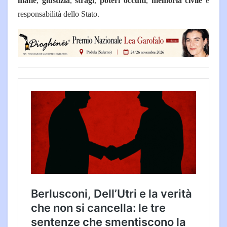
mafie
,
giustizia
,
stragi
,
poteri occulti
,
memoria civile
e
responsabilità dello Stato.