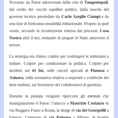
Novanta: un Paese attraversato dalla crisi di
Tangentopoli
,
dal crollo dei vecchi equilibri politici, dalla nascita del
governo tecnico presieduto da
Carlo Azeglio Ciampi
e da
una fase di fortissima instabilità istituzionale. Proprio in quel
vuoto, secondo la ricostruzione emersa dai processi,
Cosa
Nostra
alzò il tiro, tentando di piegare lo Stato attraverso il
terrore.
La strategia era chiara: colpire per costringere le istituzioni a
trattare. Colpire per condizionare la politica. Colpire per
incidere sul
41 bis
, sulle carceri speciali di
Pianosa
e
Asinara
, sulla normativa relativa a sequestri e confische dei
beni mafiosi, sul fenomeno dei collaboratori di giustizia.
Durante la puntata vengono ripercorsi gli attentati che
insanguinarono il Paese: l’attacco a
Maurizio Costanzo
in
via Ruggero Fauro a Roma, la strage di
via dei Georgofili
a
Firenze, l’attentato di
via Palestro
a Milano, le bombe