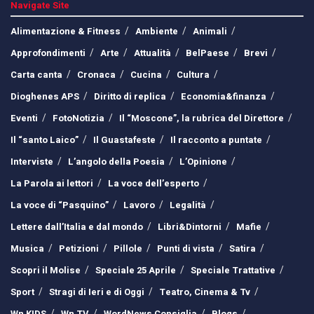
Navigate Site
Alimentazione & Fitness
Ambiente
Animali
Approfondimenti
Arte
Attualità
BelPaese
Brevi
Carta canta
Cronaca
Cucina
Cultura
Dioghenes APS
Diritto di replica
Economia&finanza
Eventi
FotoNotizia
Il “Moscone”, la rubrica del Direttore
Il “santo Laico”
Il Guastafeste
Il racconto a puntate
Interviste
L’angolo della Poesia
L’Opinione
La Parola ai lettori
La voce dell’esperto
La voce di “Pasquino”
Lavoro
Legalità
Lettere dall’Italia e dal mondo
Libri&Dintorni
Mafie
Musica
Petizioni
Pillole
Punti di vista
Satira
Scopri il Molise
Speciale 25 Aprile
Speciale Trattative
Sport
Stragi di Ieri e di Oggi
Teatro, Cinema & Tv
Wn KIDS
Wn TV
WordNews Consiglia
Blogs