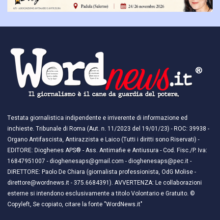
Testata giornalistica indipendente e irriverente di informazione ed
inchieste. Tribunale di Roma (Aut. n. 11/2023 del 19/01/23) - ROC: 39938 -
Organo Antifascista, Antirazzista e Laico (Tutti i diritti sono Riservati) -
EDITORE: Dioghenes APS® - Ass. Antimafie e Antiusura - Cod. Fisc./P. Iva:
16847951007 - dioghenesaps@gmail.com - dioghenesaps@pec.it - ​​
DIRETTORE: Paolo De Chiara (giornalista professionista, OdG Molise -
direttore@wordnews.it - ​​375.6684391). AVVERTENZA: Le collaborazioni
esterne si intendono esclusivamente a titolo Volontario e Gratuito. ©
Copyleft, Se copiato, citare la fonte "WordNews.it"