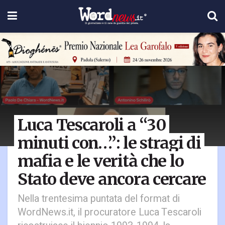
Luca Tescaroli a “30
minuti con…”: le stragi di
mafia e le verità che lo
Stato deve ancora cercare
Nella trentesima puntata del format di
WordNews.it, il procuratore Luca Tescaroli