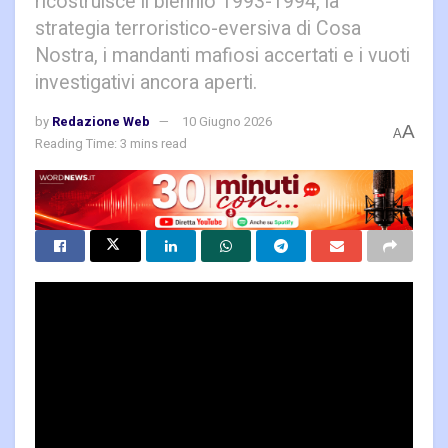
ricostruisce il biennio 1993-1994, la
strategia terroristico-eversiva di Cosa
Nostra, i mandanti mafiosi accertati e i vuoti
investigativi ancora aperti.
by
Redazione Web
10 Giugno 2026
A
A
Reading Time: 3 mins read