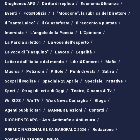
Dioghenes APS
Diritto di replica
Economia&finanza
Eventi
FotoNotizia
Il “Moscone”, la rubrica del Direttore
Il “santo Laico”
Il Guastafeste
Il racconto a puntate
Interviste
L’angolo della Poesia
L’Opinione
La Parola ai lettori
La voce dell’esperto
La voce di “Pasquino”
Lavoro
Legalità
Lettere dall’Italia e dal mondo
Libri&Dintorni
Mafie
Musica
Petizioni
Pillole
Punti di vista
Satira
Scopri il Molise
Speciale 25 Aprile
Speciale Trattative
Sport
Stragi di Ieri e di Oggi
Teatro, Cinema & Tv
Wn KIDS
Wn TV
WordNews Consiglia
Blogs
Agenti pubblicitari
BANNER Elezioni
Contatti
DIOGHENES APS – Ass. Antimafie e Antiusura
PREMIO NAZIONALE LEA GAROFALO 2024
Redazione
Sostieni la STAMPA LIBERA