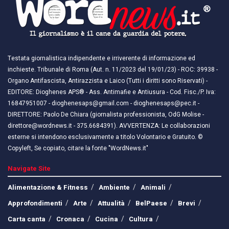
Testata giornalistica indipendente e irriverente di informazione ed
inchieste. Tribunale di Roma (Aut. n. 11/2023 del 19/01/23) - ROC: 39938 -
Organo Antifascista, Antirazzista e Laico (Tutti i diritti sono Riservati) -
EDITORE: Dioghenes APS® - Ass. Antimafie e Antiusura - Cod. Fisc./P. Iva:
16847951007 - dioghenesaps@gmail.com - dioghenesaps@pec.it - ​​
DIRETTORE: Paolo De Chiara (giornalista professionista, OdG Molise -
direttore@wordnews.it - ​​375.6684391). AVVERTENZA: Le collaborazioni
esterne si intendono esclusivamente a titolo Volontario e Gratuito. ©
Copyleft, Se copiato, citare la fonte "WordNews.it"
Navigate Site
Alimentazione & Fitness
Ambiente
Animali
Approfondimenti
Arte
Attualità
BelPaese
Brevi
Carta canta
Cronaca
Cucina
Cultura