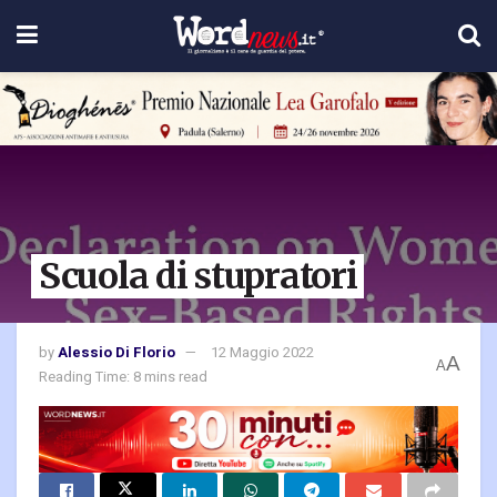
Scuola di stupratori
by
Alessio Di Florio
12 Maggio 2022
A
A
Reading Time: 8 mins read