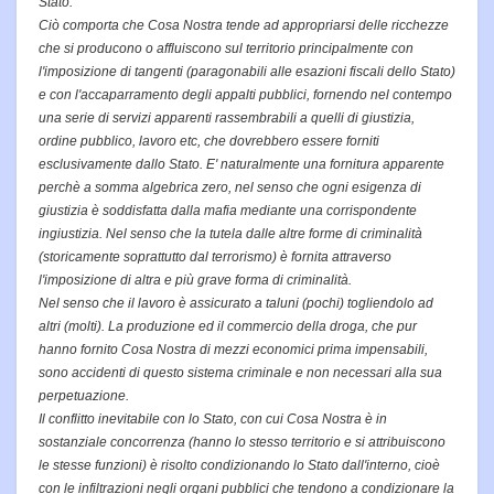
Stato.
Ciò comporta che Cosa Nostra tende ad appropriarsi delle ricchezze
che si producono o affluiscono sul territorio principalmente con
l'imposizione di
tangenti (paragonabili alle esazioni fiscali dello Stato)
e con l'accaparramento
degli appalti pubblici, fornendo nel contempo
una serie di servizi apparenti
rassembrabili a quelli di giustizia,
ordine pubblico, lavoro etc, che dovrebbero essere forniti
esclusivamente dallo Stato.
E' naturalmente una fornitura apparente
perchè a somma algebrica zero,
nel senso che ogni esigenza di
giustizia è soddisfatta dalla mafia mediante una corrispondente
ingiustizia. Nel senso che la tutela dalle altre forme di
criminalità
(storicamente soprattutto dal terrorismo) è fornita attraverso
l'imposizione di altra e più grave forma di criminalità.
Nel senso che il lavoro è assicurato a taluni (pochi) togliendolo ad
altri (molti). La produzione ed il commercio della droga, che pur
hanno fornito Cosa
Nostra di mezzi economici prima impensabili,
sono accidenti di questo sistema
criminale e non necessari alla sua
perpetuazione.
Il conflitto inevitabile con lo Stato, con cui Cosa Nostra è in
sostanziale concorrenza (hanno lo stesso territorio e si attribuiscono
le stesse funzioni) è
risolto condizionando lo Stato dall'interno, cioè
con le infiltrazioni negli organi
pubblici che tendono a condizionare la