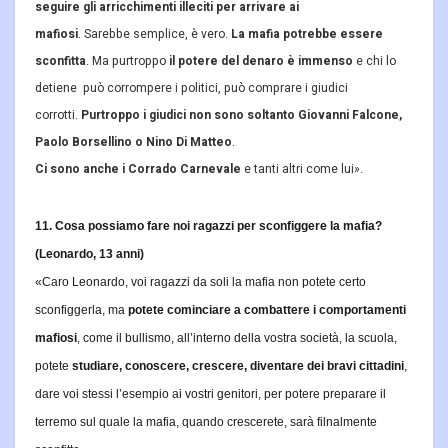
seguire gli arricchimenti illeciti per arrivare ai
mafiosi
. Sarebbe semplice, è vero.
La mafia potrebbe essere
sconfitta
. Ma purtroppo
il potere del denaro è immenso
e chi lo
detiene può corrompere i politici, può comprare i giudici
corrotti.
Purtroppo i giudici non sono soltanto Giovanni Falcone,
Paolo Borsellino o Nino Di Matteo
.
Ci sono anche i Corrado Carnevale
e tanti altri come lui».
11. Cosa possiamo fare noi ragazzi per sconfiggere la mafia?
(Leonardo, 13 anni)
«Caro Leonardo, voi ragazzi da soli la mafia non potete certo
sconfiggerla, ma
potete cominciare a combattere i comportamenti
mafiosi
, come il bullismo, all’interno della vostra società, la scuola,
potete
studiare, conoscere, crescere, diventare dei bravi cittadini
,
dare voi stessi l’esempio ai vostri genitori, per potere preparare il
terremo sul quale la mafia, quando crescerete, sarà filnalmente