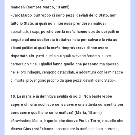
mafiosi? (sempre Marco, 13 anni)
«Caro Marco,
purtroppo ci sono pezzi deviati dello Stato, non
tutto lo Stato, ai quali non interessa prendere i mafiosi
,
soprattutto i capi,
perchè con la mafia hanno stretto dei patti in
seguito ad una scellerata trattativa nata per salvare la vita ad
alcuni politici ai quali la mafia rimproverava di non avere
rispettato altri patti
, quella sui quali avevano fondato la loro
carriera politica.
I giudici fanno quello che possono
ma spesso,
nelle loro indagini, vengono ostacolati, e addirittura con le minacce
di morte, provengono proprio da quei pezzi deviati dello Stato».
10. La mafia è in definitiva avidità di soldi. Non basterebbe
sapere chi si arricchisce senza avere una attività consentita per
conoscere quelli che sono mafiosi? (Marta, 15 anni)
«Bravissima Marta, è
quello che diceva Pio La Torre
, è
quello che
diceva Giovanni Falcone
, contrastare la mafia nei loro interessi,