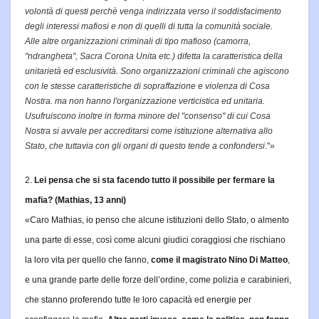
volontà di questi perchè venga
indirizzata verso il soddisfacimento
degli interessi mafiosi e non di quelli di tutta la comunità sociale.
Alle altre organizzazioni criminali di tipo mafioso (camorra,
"ndrangheta", Sacra Corona Unita etc.) difetta la caratteristica della
unitarietà ed esclusività.
Sono organizzazioni criminali che agiscono
con le stesse caratteristiche di
sopraffazione e violenza di Cosa
Nostra. ma non hanno l'organizzazione
verticistica ed unitaria.
Usufruiscono inoltre in forma minore del "consenso" di cui Cosa
Nostra si avvale per accreditarsi come istituzione alternativa allo
Stato, che tuttavia con gli organi di questo tende a confondersi
."»
2.
Lei pensa che si sta facendo tutto il possibile per fermare la
mafia? (Mathias, 13 anni)
«Caro Mathias, io penso che alcune istituzioni dello Stato, o almento
una parte di esse, così come alcuni giudici coraggiosi che rischiano
la loro vita per quello che fanno,
come il magistrato Nino Di Matteo
,
e una grande parte delle forze dell’ordine, come polizia e carabinieri,
che stanno proferendo tutte le loro capacità ed energie per