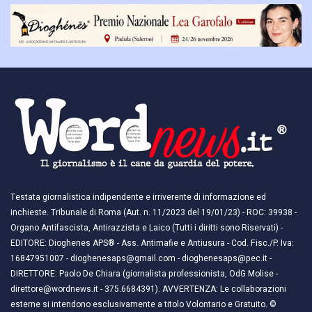
Testata giornalistica indipendente e irriverente di informazione ed
inchieste. Tribunale di Roma (Aut. n. 11/2023 del 19/01/23) - ROC: 39938 -
Organo Antifascista, Antirazzista e Laico (Tutti i diritti sono Riservati) -
EDITORE: Dioghenes APS® - Ass. Antimafie e Antiusura - Cod. Fisc./P. Iva:
16847951007 - dioghenesaps@gmail.com - dioghenesaps@pec.it - ​​
DIRETTORE: Paolo De Chiara (giornalista professionista, OdG Molise -
direttore@wordnews.it - ​​375.6684391). AVVERTENZA: Le collaborazioni
esterne si intendono esclusivamente a titolo Volontario e Gratuito. ©