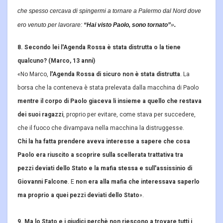
che spesso cercava di spingermi a tornare a Palermo dal Nord dove
ero venuto per lavorare:
“Hai visto Paolo, sono tornato”
»
.
8. Secondo lei l'Agenda Rossa è stata distrutta o la tiene
qualcuno? (Marco, 13 anni)
«No Marco,
l'Agenda Rossa di sicuro non è stata distrutta
. La
borsa che la conteneva è stata prelevata dalla macchina di Paolo
mentre il corpo di Paolo giaceva li insieme a quello che restava
dei suoi ragazzi
, proprio per evitare, come stava per succedere,
che il fuoco che divampava nella macchina la distruggesse.
Chi la ha fatta prendere aveva interesse a sapere che cosa
Paolo era riuscito a scoprire sulla scellerata trattativa tra
pezzi deviati dello Stato e la mafia stessa e sull'assissinio di
Giovanni Falcone
. E
non era alla mafia che interessava saperlo
ma proprio a quei pezzi deviati dello Stato
».
9. Ma lo Stato e i giudici perchè non riescono a trovare tutti i