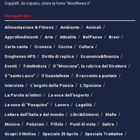
Copyleft, Se copiato, citare la fonte "WordNews.it"
Navigate Site
Alimentazione & Fitness
Ambiente
Animali
Approfondimenti
Arte
Attualità
BelPaese
Brevi
Carta canta
Cronaca
Cucina
Cultura
Dioghenes APS
Diritto di replica
Economia&finanza
Eventi
FotoNotizia
Il “Moscone”, la rubrica del Direttore
Il “santo Laico”
Il Guastafeste
Il racconto a puntate
Interviste
L’angolo della Poesia
L’Opinione
La Parola ai lettori
La voce dell’esperto
La voce di “Pasquino”
Lavoro
Legalità
Lettere dall’Italia e dal mondo
Libri&Dintorni
Mafie
Musica
Petizioni
Pillole
Punti di vista
Satira
Scopri il Molise
Speciale 25 Aprile
Speciale Trattative