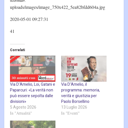
sconfitta».
uploads/images/image_750x422_5ea82bfdd604a.jpg
2020-05-01 09:27:31
41
Correlati
Via D’Amelio, Loi, Gatani e
Via D’Amelio, il
Paparcuri: «La verità non
programma: memoria,
può essere sepolta dalle
verità e giustizia per
divisioni»
Paolo Borsellino
5 Agosto 2026
13 Luglio 2026
In "Attualità"
In "Eventi"