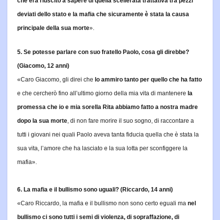
che era riuscito a sapere di quella scellerata trattativa tra pezzi
deviati dello stato e la mafia che sicuramente è stata la causa
principale della sua morte
».
5. Se potesse parlare con suo fratello Paolo, cosa gli direbbe?
(Giacomo, 12 anni)
«Caro Giacomo, gli direi che
lo ammiro tanto per quello che ha fatto
e che cercherò fino all’ultimo giorno della mia vita di mantenere
la
promessa che io e mia sorella Rita abbiamo fatto a nostra madre
dopo la sua morte
, di non fare morire il suo sogno, di raccontare a
tutti i giovani nei quali Paolo aveva tanta fiducia quella che è stata la
sua vita, l’amore che ha lasciato e la sua lotta per sconfiggere la
mafia».
6. La mafia e il bullismo sono uguali? (Riccardo, 14 anni)
«Caro Riccardo, la mafia e il bullismo non sono certo eguali ma
nel
bullismo ci sono tutti i semi di violenza, di sopraffazione, di