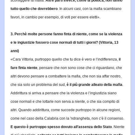
sconfiggere la mafia.
Altre parti invece, come la politica, non fanno
tutto quello che dovrebbero
. In alcuni casi, con la mafia scambiano
favori, in cambio per esempio, di voti per essere eletti».
3. Perchè molte persone fanno finta di niente, come se la violenza
e le ingiustizie fossero cose normali di tutti i giorni? (Vittoria, 13
anni)
«Cara Vittoria, purtroppo quello che tu dice è vero e l’indifferenza,
il
fare finta niente
, pensare che non sono cose che ci riguardano, che
altri devono pensare a combattere la mafia, che non sia affar nostro,
che sia solo un problema del sud,
è il più grande alleato della mafia
.
Addirittura si arriva a pensare che la violenza e l’ingiustizia siano
cose normali e che lottarle non serva a niente, o che sia compito di
altri. Quando addirittura, come succede purtroppo in alcune regioni,
come nel caso della Calabria con la 'ndrangheta, non c’è il consenso.
E questo è purtroppo spesso dovuto all’assenza dello Stato
.
Niente