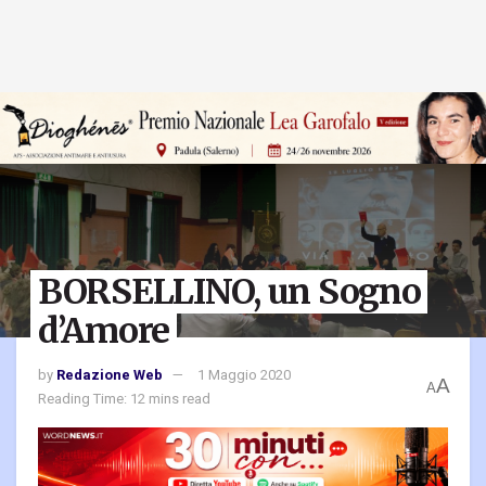
BORSELLINO, un Sogno
d’Amore
by
Redazione Web
1 Maggio 2020
A
A
Reading Time: 12 mins read