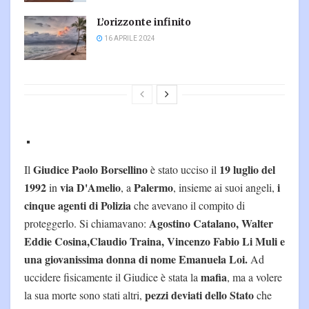
L’orizzonte infinito
16 APRILE 2024
Giudice Paolo Borsellino
19 luglio del
Il
è stato ucciso il
1992
via D'Amelio
Palermo
i
in
, a
, insieme ai suoi angeli,
cinque agenti di Polizia
che avevano il compito di
Agostino Catalano, Walter
proteggerlo. Si chiamavano:
Eddie Cosina,Claudio Traina, Vincenzo Fabio Li Muli e
una giovanissima donna di nome Emanuela Loi.
Ad
mafia
uccidere fisicamente il Giudice è stata la
, ma a volere
pezzi deviati dello Stato
la sua morte sono stati altri,
che