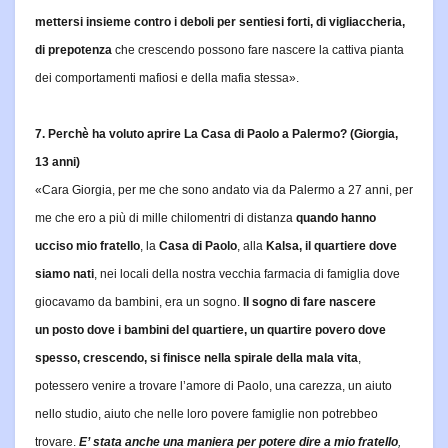
mettersi insieme contro i deboli per sentiesi forti, di vigliaccheria,
di prepotenza
che crescendo possono fare nascere la cattiva pianta
dei comportamenti mafiosi e della mafia stessa».
7. Perchè ha voluto aprire La Casa di Paolo a Palermo? (Giorgia,
13 anni)
«Cara Giorgia, per me che sono andato via da Palermo a 27 anni, per
me che ero a più di mille chilomentri di distanza
quando hanno
ucciso mio fratello
, la
Casa di Paolo
, alla
Kalsa, il quartiere dove
siamo nati
, nei locali della nostra vecchia farmacia di famiglia dove
giocavamo da bambini, era un sogno.
Il sogno di fare nascere
un posto dove i bambini del quartiere, un quartire povero dove
spesso, crescendo, si finisce nella spirale della mala vita
,
potessero venire a trovare l’amore di Paolo, una carezza, un aiuto
nello studio, aiuto che nelle loro povere famiglie non potrebbeo
trovare.
E’ stata anche una maniera per potere dire a mio fratello
,