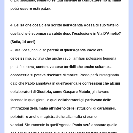
di più sbagliato,
soltanto se tutti insieme la combatteremo la mafia
potrà essere estirpata
».
4. Lei sa che cosa c'era scritto nell'Agenda Rossa di suo fratello,
quella che è scomparsa subito dopo l'esplosione in Via D'Amelio?
(Sofia, 14 anni)
«Cara Sofia, non lo so
perchè di quell’Agenda Paolo era
gelosissimo
, evitava che anche i suoi familiari potessero leggerla,
perchè, diceva,
conteneva cose terribili che anche soltanto a
conoscerle si poteva rischiare di morire
. Posso però immaginarlo
dato che
Paolo annotava in quell’agenda le confessioni che alcuni
collaboratori di Giustizia, come Gaspare Mutolo
, gli stavano
facendo in quei giorni, e
quei collaboratori gli parlavano delle
infiltrazioni della mafia all’interno delle istituzioni, di carabinieri,
poliziotti e anche magistrati che alla mafia si erano
venduti
.
Sicuramente in quell’Agenda
Paolo avrà annotato quello