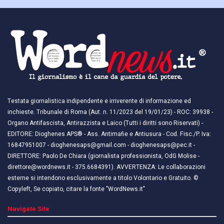
Testata giornalistica indipendente e irriverente di informazione ed
inchieste. Tribunale di Roma (Aut. n. 11/2023 del 19/01/23) - ROC: 39938 -
Organo Antifascista, Antirazzista e Laico (Tutti i diritti sono Riservati) -
EDITORE: Dioghenes APS® - Ass. Antimafie e Antiusura - Cod. Fisc./P. Iva:
16847951007 - dioghenesaps@gmail.com - dioghenesaps@pec.it - ​​
DIRETTORE: Paolo De Chiara (giornalista professionista, OdG Molise -
direttore@wordnews.it - ​​375.6684391). AVVERTENZA: Le collaborazioni
esterne si intendono esclusivamente a titolo Volontario e Gratuito. ©
Copyleft, Se copiato, citare la fonte "WordNews.it"
Navigate Site