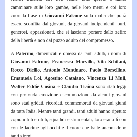
camminare sulle loro gambe, nelle loro menti e coi loro
cuori la frase di
Giovanni Falcone
sulla mafia che potrà
essere sconfitta dai giovani, da giovani indipendenti, puri,
generosi, appassionati, che si lasciano portare dallo zefiro
della libertà e non dal puzzo adulto del compromesso.
A
Palermo
, dimenticati e omessi da tanti adulti, i nomi di
Giovanni Falcone, Francesca Morvillo, Vito Schifani,
Rocco Dicillo, Antonio Montinaro, Paolo Borsellino,
Emanuela Loi, Agostino Catalano, Vincenzo Li Muli,
Walter Eddie Cosina
e
Claudio Traina
sono stati leggi
con profonda emozione e commozione da alcuni giovani
sono stati gridati, ricordati, commemorati da giovani giunti
da tutta Italia. Mentre tanti grandi, tanti adulti hanno ripetuto
copioni triti e ritriti, squallidi e strumentali, loro erano lì con
con le lacrime agli occhi e il cuore che batte ancora dopo
tanti giorni.