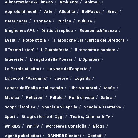
Alimentazione & Fitness
Ambiente
Animali
Approfondimenti
Arte
Attualità
BelPaese
Brevi
Carta canta
Cronaca
Cucina
Cultura
Dioghenes APS
Diritto di replica
Economia&finanza
Eventi
FotoNotizia
Il “Moscone”, la rubrica del Direttore
Il “santo Laico”
Il Guastafeste
Il racconto a puntate
Interviste
L’angolo della Poesia
L’Opinione
La Parola ai lettori
La voce dell’esperto
La voce di “Pasquino”
Lavoro
Legalità
Lettere dall’Italia e dal mondo
Libri&Dintorni
Mafie
Musica
Petizioni
Pillole
Punti di vista
Satira
Scopri il Molise
Speciale 25 Aprile
Speciale Trattative
Sport
Stragi di Ieri e di Oggi
Teatro, Cinema & Tv
Wn KIDS
Wn TV
WordNews Consiglia
Blogs
Agenti pubblicitari
BANNER Elezioni
Contatti