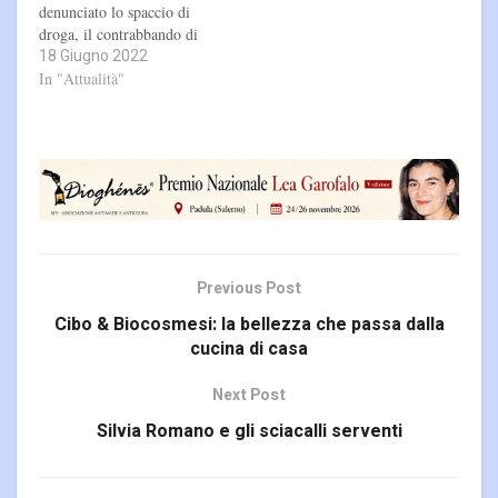
denunciato lo spaccio di
droga, il contrabbando di
18 Giugno 2022
sigarette, il gioco d'azzardo.
Per tutta risposta è stato
In "Attualità"
licenziato dalla sua azienda,
la Isab Lukoil, ha subìto e
subisce gravissime minacce,
ha dovuto modificare tutta
la sua esistenza e…
Previous Post
Cibo & Biocosmesi: la bellezza che passa dalla
cucina di casa
Next Post
Silvia Romano e gli sciacalli serventi