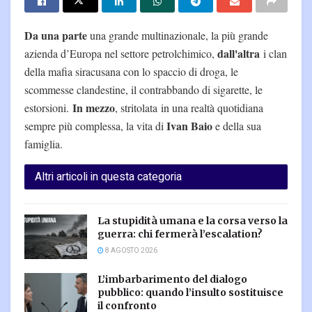
Da una parte
una grande multinazionale, la più grande
dall'altra
azienda d’Europa nel settore petrolchimico,
i clan
della mafia siracusana con lo spaccio di droga, le
scommesse clandestine, il contrabbando di sigarette, le
In mezzo
estorsioni.
, stritolata in una realtà quotidiana
Ivan Baio
sempre più complessa, la vita di
e della sua
famiglia.
Altri articoli in questa categoria
La stupidità umana e la corsa verso la
guerra: chi fermerà l’escalation?
8 AGOSTO 2026
L’imbarbarimento del dialogo
pubblico: quando l’insulto sostituisce
il confronto