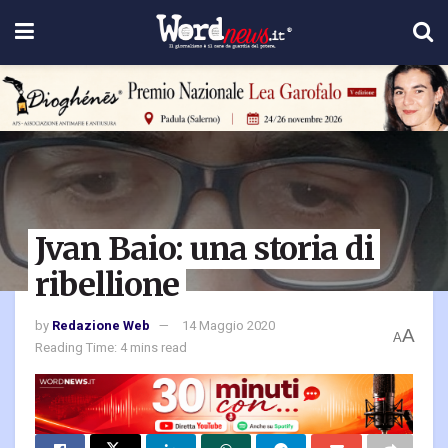
Jvan Baio: una storia di
ribellione
by
Redazione Web
14 Maggio 2020
A
A
Reading Time: 4 mins read