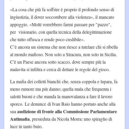
«La cosa che più fa soffrire è proprio il profondo senso di
ingiustizia, il dover soccombere alla violenza», il mancato
appoggio. «Molti vorrebbero farmi passare per "pazzo",
per visionario, con quella tecnica della delegittimazione
che tutto offusca e rende poco credibile».
C’è ancora un sistema che non riesce a tutelare chi si ribella
al mondo mafioso. Non solo a Siracura, non solo in Sicilia.
C'è un Paese ancora sotto scacco, dove sempre più la
malavita si infiltra e cerca di dettare le regole del gioco.
La mafia dei colletti bianchi che, senza coppola e lupara, fa
meno rumore ma più danno; quella mala che frequenta i
salotti buoni e che manda la manovalanza a fare il lavoro
sporco. Le denunce di Ivan Baio hanno portato anche alla
audizione di fronte alla Commissione Parlamentare
sua
Antimafia
, presieduta da Nicola Morra: uno spiraglio di
luce in tanto buio.