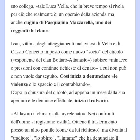
suo collega, «tale Luca Vella, che in breve tempo si rivela
per ciò che realmente è: un operaio della azienda ma
cugino di Pasqualino Mazzarella, uno dei
anche
reggenti del clan»
.
Ivan, vittima degli atteggiamenti malavitosi di Vella e di
Cassio Concetto imposto come nuovo "socio" del circolo
(«esponente del clan Bottaro-Attanasio») subisce «minacce
e pressioni con continue richieste di denaro» a cui non può
Così inizia a denunciare «le
e non vuole dar seguito.
violenze
e lo spaccio e il contrabbando».
Dopo la chiusura del circolo, ad appena un mese dalla sua
inizia il calvario
apertura e le denunce effettuate,
.
«Al lavoro il clima risulta avvelenato». Nei confronti
dell'uomo si registrano ostilità. Ottiene il trasferimento
presso un altro pontile (come da lui richiesto), ma diventa il
"traditore", "lo sbirro", "l'infame" che ha denunciato il