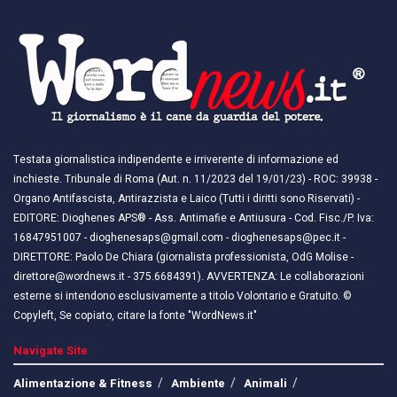
Testata giornalistica indipendente e irriverente di informazione ed
inchieste. Tribunale di Roma (Aut. n. 11/2023 del 19/01/23) - ROC: 39938 -
Organo Antifascista, Antirazzista e Laico (Tutti i diritti sono Riservati) -
EDITORE: Dioghenes APS® - Ass. Antimafie e Antiusura - Cod. Fisc./P. Iva:
16847951007 - dioghenesaps@gmail.com - dioghenesaps@pec.it - ​​
DIRETTORE: Paolo De Chiara (giornalista professionista, OdG Molise -
direttore@wordnews.it - ​​375.6684391). AVVERTENZA: Le collaborazioni
esterne si intendono esclusivamente a titolo Volontario e Gratuito. ©
Copyleft, Se copiato, citare la fonte "WordNews.it"
Navigate Site
Alimentazione & Fitness
Ambiente
Animali