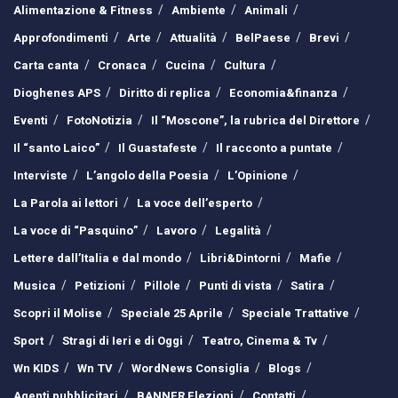
Alimentazione & Fitness
Ambiente
Animali
Approfondimenti
Arte
Attualità
BelPaese
Brevi
Carta canta
Cronaca
Cucina
Cultura
Dioghenes APS
Diritto di replica
Economia&finanza
Eventi
FotoNotizia
Il “Moscone”, la rubrica del Direttore
Il “santo Laico”
Il Guastafeste
Il racconto a puntate
Interviste
L’angolo della Poesia
L’Opinione
La Parola ai lettori
La voce dell’esperto
La voce di “Pasquino”
Lavoro
Legalità
Lettere dall’Italia e dal mondo
Libri&Dintorni
Mafie
Musica
Petizioni
Pillole
Punti di vista
Satira
Scopri il Molise
Speciale 25 Aprile
Speciale Trattative
Sport
Stragi di Ieri e di Oggi
Teatro, Cinema & Tv
Wn KIDS
Wn TV
WordNews Consiglia
Blogs
Agenti pubblicitari
BANNER Elezioni
Contatti