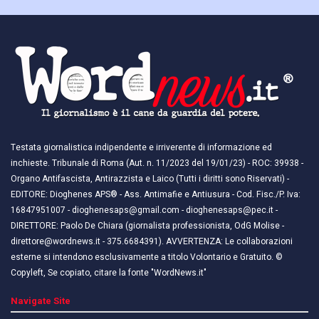
Testata giornalistica indipendente e irriverente di informazione ed
inchieste. Tribunale di Roma (Aut. n. 11/2023 del 19/01/23) - ROC: 39938 -
Organo Antifascista, Antirazzista e Laico (Tutti i diritti sono Riservati) -
EDITORE: Dioghenes APS® - Ass. Antimafie e Antiusura - Cod. Fisc./P. Iva:
16847951007 - dioghenesaps@gmail.com - dioghenesaps@pec.it - ​​
DIRETTORE: Paolo De Chiara (giornalista professionista, OdG Molise -
direttore@wordnews.it - ​​375.6684391). AVVERTENZA: Le collaborazioni
esterne si intendono esclusivamente a titolo Volontario e Gratuito. ©
Copyleft, Se copiato, citare la fonte "WordNews.it"
Navigate Site