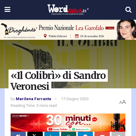
«Il Colibrì» di Sandro
Veronesi
by
Marilena Ferrante
17 Giugno 2020
A
A
Reading Time: 3 mins read