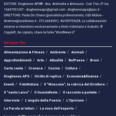
EDITORE: Dioghenes APS® - Ass. Antimafie e Antiusura - Cod. Fisc./P. Iva:
16847951007 - dioghenesaps@gmail.com - dioghenesaps@pec.it - ​​
DIRETTORE: Paolo De Chiara (giornalista professionista, OdG Molise -
direttore@wordnews.it - ​​375.6684391). AVVERTENZA: Le collaborazioni
esterne si intendono esclusivamente a titolo Volontario e Gratuito. ©
Copyleft, Se copiato, citare la fonte "WordNews.it"
Navigate Site
Alimentazione & Fitness
Ambiente
Animali
Approfondimenti
Arte
Attualità
BelPaese
Brevi
Carta canta
Cronaca
Cucina
Cultura
Dioghenes APS
Diritto di replica
Economia&finanza
Eventi
FotoNotizia
Il “Moscone”, la rubrica del Direttore
Il “santo Laico”
Il Guastafeste
Il racconto a puntate
Interviste
L’angolo della Poesia
L’Opinione
La Parola ai lettori
La voce dell’esperto