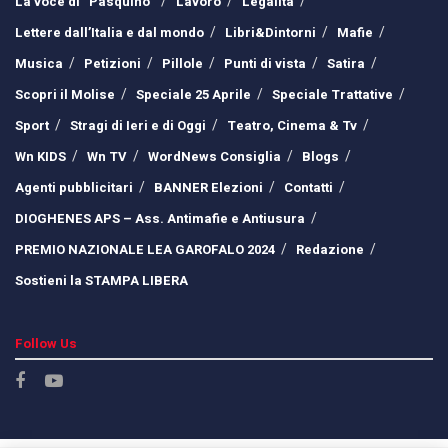
La voce di “Pasquino”
Lavoro
Legalità
Lettere dall’Italia e dal mondo
Libri&Dintorni
Mafie
Musica
Petizioni
Pillole
Punti di vista
Satira
Scopri il Molise
Speciale 25 Aprile
Speciale Trattative
Sport
Stragi di Ieri e di Oggi
Teatro, Cinema & Tv
Wn KIDS
Wn TV
WordNews Consiglia
Blogs
Agenti pubblicitari
BANNER Elezioni
Contatti
DIOGHENES APS – Ass. Antimafie e Antiusura
PREMIO NAZIONALE LEA GAROFALO 2024
Redazione
Sostieni la STAMPA LIBERA
Follow Us