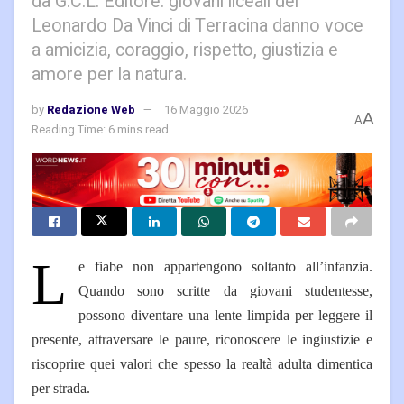
da G.C.L. Editore: giovani liceali del
Leonardo Da Vinci di Terracina danno voce
a amicizia, coraggio, rispetto, giustizia e
amore per la natura.
by
Redazione Web
16 Maggio 2026
A
A
Reading Time: 6 mins read
L
e fiabe non appartengono soltanto all’infanzia.
Quando sono scritte da giovani studentesse,
possono diventare una lente limpida per leggere il
presente, attraversare le paure, riconoscere le ingiustizie e
riscoprire quei valori che spesso la realtà adulta dimentica
per strada.