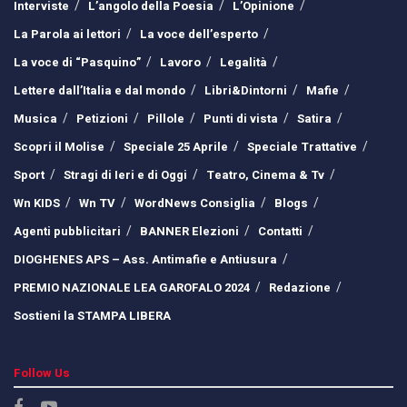
Interviste
L’angolo della Poesia
L’Opinione
La Parola ai lettori
La voce dell’esperto
La voce di “Pasquino”
Lavoro
Legalità
Lettere dall’Italia e dal mondo
Libri&Dintorni
Mafie
Musica
Petizioni
Pillole
Punti di vista
Satira
Scopri il Molise
Speciale 25 Aprile
Speciale Trattative
Sport
Stragi di Ieri e di Oggi
Teatro, Cinema & Tv
Wn KIDS
Wn TV
WordNews Consiglia
Blogs
Agenti pubblicitari
BANNER Elezioni
Contatti
DIOGHENES APS – Ass. Antimafie e Antiusura
PREMIO NAZIONALE LEA GAROFALO 2024
Redazione
Sostieni la STAMPA LIBERA
Follow Us