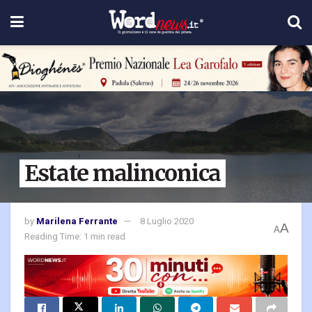
Estate malinconica
by
Marilena Ferrante
8 Luglio 2020
A
A
Reading Time: 1 min read