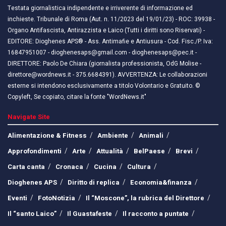
Testata giornalistica indipendente e irriverente di informazione ed
inchieste. Tribunale di Roma (Aut. n. 11/2023 del 19/01/23) - ROC: 39938 -
Organo Antifascista, Antirazzista e Laico (Tutti i diritti sono Riservati) -
EDITORE: Dioghenes APS® - Ass. Antimafie e Antiusura - Cod. Fisc./P. Iva:
16847951007 - dioghenesaps@gmail.com - dioghenesaps@pec.it - ​​
DIRETTORE: Paolo De Chiara (giornalista professionista, OdG Molise -
direttore@wordnews.it - ​​375.6684391). AVVERTENZA: Le collaborazioni
esterne si intendono esclusivamente a titolo Volontario e Gratuito. ©
Copyleft, Se copiato, citare la fonte "WordNews.it"
Navigate Site
Alimentazione & Fitness
Ambiente
Animali
Approfondimenti
Arte
Attualità
BelPaese
Brevi
Carta canta
Cronaca
Cucina
Cultura
Dioghenes APS
Diritto di replica
Economia&finanza
Eventi
FotoNotizia
Il “Moscone”, la rubrica del Direttore
Il “santo Laico”
Il Guastafeste
Il racconto a puntate