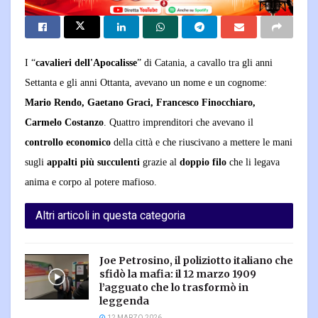
I “
cavalieri dell'Apocalisse
” di Catania, a cavallo tra gli anni
Settanta e gli anni Ottanta, avevano un nome e un cognome:
Mario Rendo, Gaetano Graci, Francesco Finocchiaro,
Carmelo Costanzo
. Quattro imprenditori che avevano il
controllo economico
della città e che riuscivano a mettere le mani
sugli
appalti più succulenti
grazie al
doppio filo
che li legava
anima e corpo al potere mafioso.
Altri articoli in questa categoria
Joe Petrosino, il poliziotto italiano che
sfidò la mafia: il 12 marzo 1909
l’agguato che lo trasformò in
leggenda
12 MARZO 2026