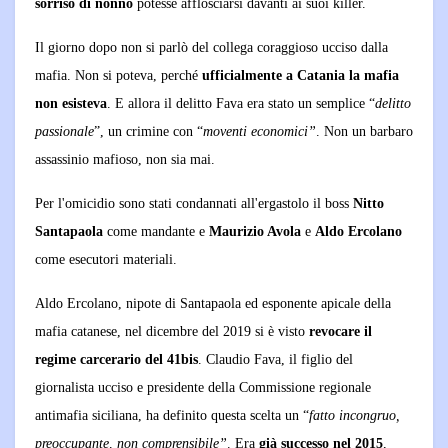
sorriso di nonno
potesse afflosciarsi davanti ai suoi killer.
Il giorno dopo non si parlò del collega coraggioso ucciso dalla
mafia. Non si poteva, perché
ufficialmente a Catania la mafia
non esisteva
. E allora il delitto Fava era stato un semplice “
delitto
passionale
”, un crimine con “
moventi economici”
. Non un barbaro
assassinio mafioso, non sia mai.
Per l'omicidio sono stati condannati all'ergastolo il boss
Nitto
Santapaola
come mandante e
Maurizio Avola
e
Aldo Ercolano
come esecutori materiali.
Aldo Ercolano, nipote di Santapaola ed esponente apicale della
mafia catanese, nel dicembre del 2019 si è visto
revocare il
regime carcerario del 41bis
. Claudio Fava, il figlio del
giornalista ucciso e presidente della Commissione regionale
antimafia siciliana, ha definito questa scelta un “
fatto incongruo,
preoccupante, non comprensibile”
. Era
già successo nel
2015
,