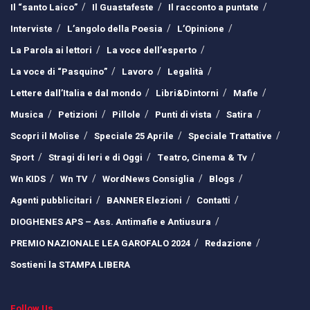
Il “santo Laico”
Il Guastafeste
Il racconto a puntate
Interviste
L’angolo della Poesia
L’Opinione
La Parola ai lettori
La voce dell’esperto
La voce di “Pasquino”
Lavoro
Legalità
Lettere dall’Italia e dal mondo
Libri&Dintorni
Mafie
Musica
Petizioni
Pillole
Punti di vista
Satira
Scopri il Molise
Speciale 25 Aprile
Speciale Trattative
Sport
Stragi di Ieri e di Oggi
Teatro, Cinema & Tv
Wn KIDS
Wn TV
WordNews Consiglia
Blogs
Agenti pubblicitari
BANNER Elezioni
Contatti
DIOGHENES APS – Ass. Antimafie e Antiusura
PREMIO NAZIONALE LEA GAROFALO 2024
Redazione
Sostieni la STAMPA LIBERA
Follow Us