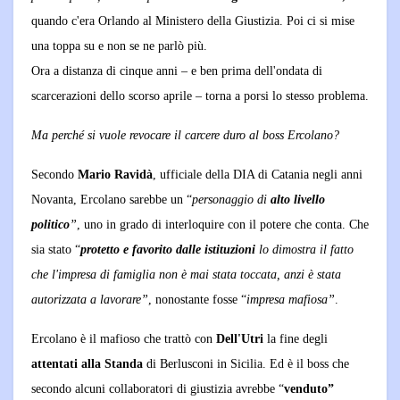
quando c'era Orlando al Ministero della Giustizia. Poi ci si mise
una toppa su e non se ne parlò più.
Ora a distanza di cinque anni – e ben prima dell'ondata di
scarcerazioni dello scorso aprile – torna a porsi lo stesso problema.
Ma perché si vuole revocare il carcere duro al boss Ercolano?
Secondo
Mario Ravidà
, ufficiale della DIA di Catania negli anni
Novanta, Ercolano sarebbe un “
personaggio di
alto livello
politico
”
, uno in grado di interloquire con il potere che conta. Che
sia stato “
protetto e favorito dalle istituzioni
lo dimostra il fatto
che l'impresa di famiglia non è mai stata toccata, anzi è stata
autorizzata a lavorare”
, nonostante fosse “
impresa mafiosa”
.
Ercolano è il mafioso che trattò con
Dell'Utri
la fine degli
attentati alla Standa
di Berlusconi in Sicilia. Ed è il boss che
secondo alcuni collaboratori di giustizia avrebbe “
venduto”