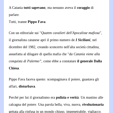
A Catania
tutti sapevano
, ma nessuno aveva il
coraggio
di
parlare.
Tutti, tranne
Pippo Fava
.
Con un editoriale sui “
Quattro cavalieri dell'Apocalisse mafiosa
”,
il giornalista catanese aprì il primo numero de
I Siciliani
, nel
dicembre del 1982, creando sconcerto nell'alta società cittadina,
assuefatta al dilagare di quella mafia che “
da Catania viene alla
conquista di Palermo”
, come ebbe a constatare
il generale Dalla
Chiesa
.
Pippo Fava faceva questo: scompaginava il potere, guastava gli
affari,
disturbava
.
Perché per lui il giornalismo era
pulizia e verità
. Un mastino alle
calcagna del potere. Una parola bella, viva, nuova,
rivoluzionaria
gettata alla rinfusa in un mondo chiuso, impenetrabile, vigliacco.