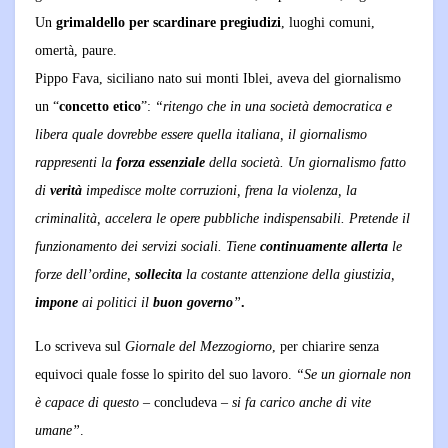
Un
grimaldello per scardinare pregiudizi
, luoghi comuni,
omertà, paure.
Pippo Fava, siciliano nato sui monti Iblei, aveva del giornalismo
un “
concetto etico
”:
“r
itengo che in una società democratica e
libera quale dovrebbe essere quella italiana, il giornalismo
rappresenti la
forza essenziale
della società. Un giornalismo fatto
di
verità
impedisce molte corruzioni, frena la violenza, la
criminalità, accelera le opere pubbliche indispensabili. Pretende il
funzionamento dei servizi sociali. Tiene
continuamente allerta
le
forze dell’ordine,
sollecita
la costante attenzione della giustizia,
impone
ai politici il
buon governo
”
.
Lo scriveva sul
Giornale del Mezzogiorno
, per chiarire senza
equivoci quale fosse lo spirito del suo lavoro.
“Se un giornale non
è capace di questo
– concludeva –
si fa carico anche di vite
umane”
.