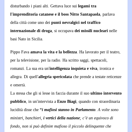
disturbando i piani alti. Gettava luce sui
legami tra
l'imprenditoria catanese e il boss Nitto Santapaola
, parlava
della città come uno dei
punti nevralgici nel traffico
internazionale di droga
, si occupava
dei missili nucleari
nelle
basi Nato in Sicilia.
Pippo Fava
amava la vita e la bellezza
. Ha lavorato per il teatro,
per la televisione, per la radio. Ha scritto saggi, spettacoli,
romanzi. La sua era un'
intelligenza inquieta e viva
, ironica e
allegra. Di quell'
allegria spericolata
che prende a testate reticenze
e omertà.
La stessa che gli si lesse in faccia durante il suo
ultimo intervento
pubblico
, in un'intervista a
Enzo
Biagi
, quando con straordinaria
lucidità disse che
“
i mafiosi stanno in Parlamento
. A volte sono
ministri, banchieri,
i
vertici della nazione
; c’è un equivoco di
fondo, non si può definire mafioso il piccolo delinquente che