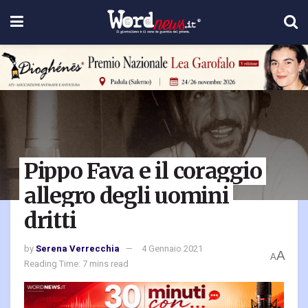
Pippo Fava e il coraggio
allegro degli uomini
dritti
by
Serena Verrecchia
4 Gennaio 2021
A
A
Reading Time: 7 mins read