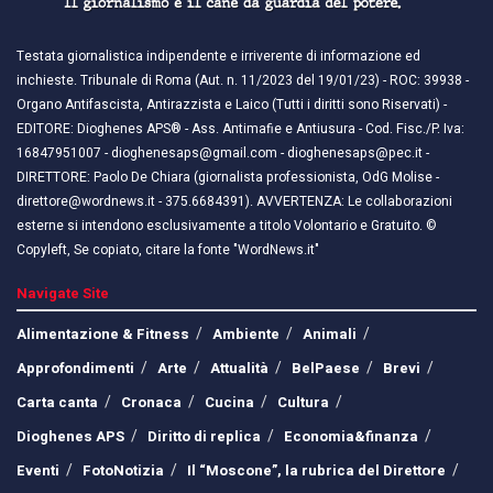
Testata giornalistica indipendente e irriverente di informazione ed
inchieste. Tribunale di Roma (Aut. n. 11/2023 del 19/01/23) - ROC: 39938 -
Organo Antifascista, Antirazzista e Laico (Tutti i diritti sono Riservati) -
EDITORE: Dioghenes APS® - Ass. Antimafie e Antiusura - Cod. Fisc./P. Iva:
16847951007 - dioghenesaps@gmail.com - dioghenesaps@pec.it - ​​
DIRETTORE: Paolo De Chiara (giornalista professionista, OdG Molise -
direttore@wordnews.it - ​​375.6684391). AVVERTENZA: Le collaborazioni
esterne si intendono esclusivamente a titolo Volontario e Gratuito. ©
Copyleft, Se copiato, citare la fonte "WordNews.it"
Navigate Site
Alimentazione & Fitness
Ambiente
Animali
Approfondimenti
Arte
Attualità
BelPaese
Brevi
Carta canta
Cronaca
Cucina
Cultura
Dioghenes APS
Diritto di replica
Economia&finanza
Eventi
FotoNotizia
Il “Moscone”, la rubrica del Direttore