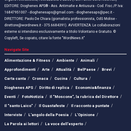
EDITORE: Dioghenes APS® - Ass. Antimafie e Antiusura - Cod. Fisc./P. Iva:
16847951007 - dioghenesaps@gmail.com - dioghenesaps@pec.it - ​​
DIRETTORE: Paolo De Chiara (giornalista professionista, OdG Molise -
direttore@wordnews.it - ​​375.6684391). AVVERTENZA: Le collaborazioni
esterne si intendono esclusivamente a titolo Volontario e Gratuito. ©
Copyleft, Se copiato, citare la fonte "WordNews.it"
Navigate Site
Alimentazione & Fitness
Ambiente
Animali
Approfondimenti
Arte
Attualità
BelPaese
Brevi
Carta canta
Cronaca
Cucina
Cultura
Dioghenes APS
Diritto di replica
Economia&finanza
Eventi
FotoNotizia
Il “Moscone”, la rubrica del Direttore
Il “santo Laico”
Il Guastafeste
Il racconto a puntate
Interviste
L’angolo della Poesia
L’Opinione
La Parola ai lettori
La voce dell’esperto