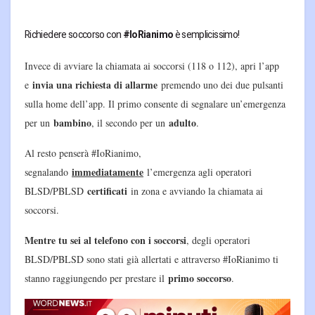
Richiedere soccorso con
#IoRianimo
è semplicissimo!
Invece di avviare la chiamata ai soccorsi (118 o 112), apri l’app
invia una richiesta di allarme
e
premendo uno dei due pulsanti
sulla home dell’app. Il primo consente di segnalare un’emergenza
bambino
adulto
per un
, il secondo per un
.
Al resto penserà #IoRianimo,
immediatamente
segnalando
l’emergenza agli operatori
certificati
BLSD/PBLSD
in zona e avviando la chiamata ai
soccorsi.
Mentre tu sei al telefono con i soccorsi
, degli operatori
BLSD/PBLSD sono stati già allertati e attraverso #IoRianimo ti
primo soccorso
stanno raggiungendo per prestare il
.