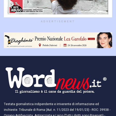
ADVERTISEMENT
Testata giornalistica indipendente e irriverente di informazione ed
inchieste. Tribunale di Roma (Aut. n. 11/2023 del 19/01/23) - ROC: 39938 -
Organo Antifascista, Antirazzista e Laico (Tutti i diritti sono Riservati) -