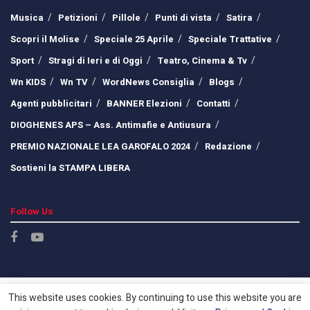
Musica
Petizioni
Pillole
Punti di vista
Satira
Scopri il Molise
Speciale 25 Aprile
Speciale Trattative
Sport
Stragi di Ieri e di Oggi
Teatro, Cinema & Tv
Wn KIDS
Wn TV
WordNews Consiglia
Blogs
Agenti pubblicitari
BANNER Elezioni
Contatti
DIOGHENES APS – Ass. Antimafie e Antiusura
PREMIO NAZIONALE LEA GAROFALO 2024
Redazione
Sostieni la STAMPA LIBERA
Follow Us
This website uses cookies. By continuing to use this website you are