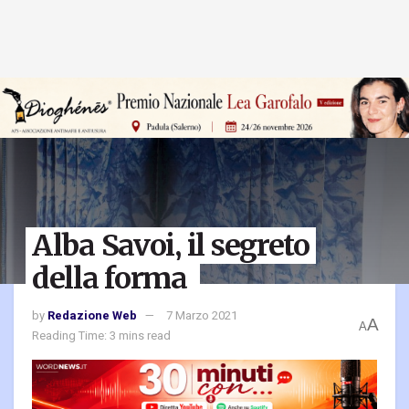
Alba Savoi, il segreto
della forma
by
Redazione Web
7 Marzo 2021
A
A
Reading Time: 3 mins read