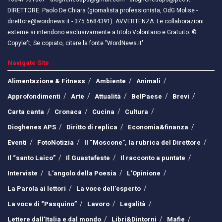
DIRETTORE: Paolo De Chiara (giornalista professionista, OdG Molise -
direttore@wordnews.it - ​​375.6684391). AVVERTENZA: Le collaborazioni
esterne si intendono esclusivamente a titolo Volontario e Gratuito. ©
Copyleft, Se copiato, citare la fonte "WordNews.it"
Navigate Site
Alimentazione & Fitness
Ambiente
Animali
Approfondimenti
Arte
Attualità
BelPaese
Brevi
Carta canta
Cronaca
Cucina
Cultura
Dioghenes APS
Diritto di replica
Economia&finanza
Eventi
FotoNotizia
Il “Moscone”, la rubrica del Direttore
Il “santo Laico”
Il Guastafeste
Il racconto a puntate
Interviste
L’angolo della Poesia
L’Opinione
La Parola ai lettori
La voce dell’esperto
La voce di “Pasquino”
Lavoro
Legalità
Lettere dall’Italia e dal mondo
Libri&Dintorni
Mafie