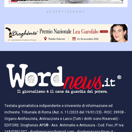
ADVERTISEMENT
Testata giornalistica indipendente e irriverente di informazione ed
inchieste. Tribunale di Roma (Aut. n. 11/2023 del 19/01/23) - ROC: 39938 -
Organo Antifascista, Antirazzista e Laico (Tutti i diritti sono Riservati) -
EDITORE: Dioghenes APS® - Ass. Antimafie e Antiusura - Cod. Fisc./P. Iva:
16847951007 - dioghenesaps@gmail.com - dioghenesaps@pec.it - ​​