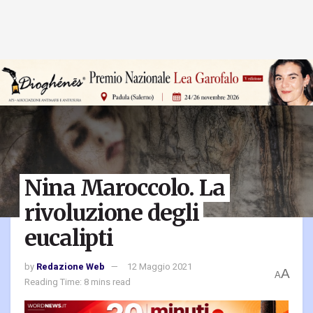
Nina Maroccolo. La
rivoluzione degli
eucalipti
by
Redazione Web
12 Maggio 2021
A
A
Reading Time: 8 mins read