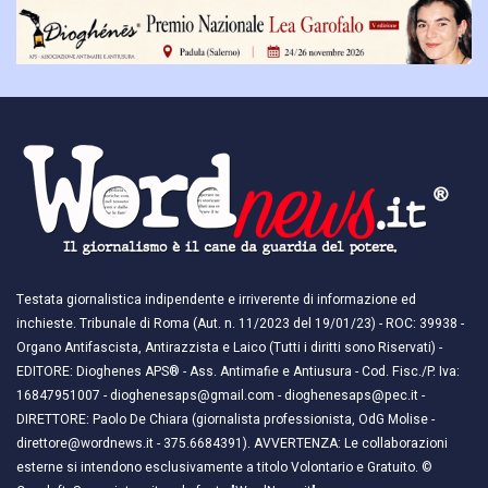
Testata giornalistica indipendente e irriverente di informazione ed
inchieste. Tribunale di Roma (Aut. n. 11/2023 del 19/01/23) - ROC: 39938 -
Organo Antifascista, Antirazzista e Laico (Tutti i diritti sono Riservati) -
EDITORE: Dioghenes APS® - Ass. Antimafie e Antiusura - Cod. Fisc./P. Iva:
16847951007 - dioghenesaps@gmail.com - dioghenesaps@pec.it - ​​
DIRETTORE: Paolo De Chiara (giornalista professionista, OdG Molise -
direttore@wordnews.it - ​​375.6684391). AVVERTENZA: Le collaborazioni
esterne si intendono esclusivamente a titolo Volontario e Gratuito. ©