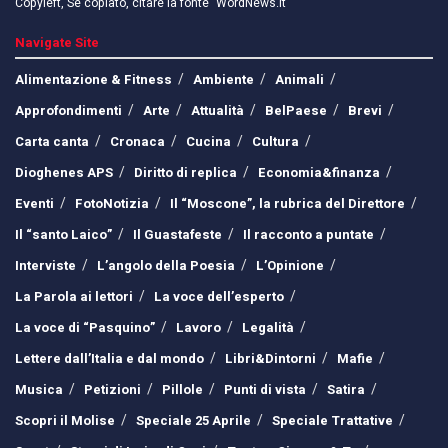
Copyleft, Se copiato, citare la fonte "WordNews.it"
Navigate Site
Alimentazione & Fitness
Ambiente
Animali
Approfondimenti
Arte
Attualità
BelPaese
Brevi
Carta canta
Cronaca
Cucina
Cultura
Dioghenes APS
Diritto di replica
Economia&finanza
Eventi
FotoNotizia
Il “Moscone”, la rubrica del Direttore
Il “santo Laico”
Il Guastafeste
Il racconto a puntate
Interviste
L’angolo della Poesia
L’Opinione
La Parola ai lettori
La voce dell’esperto
La voce di “Pasquino”
Lavoro
Legalità
Lettere dall’Italia e dal mondo
Libri&Dintorni
Mafie
Musica
Petizioni
Pillole
Punti di vista
Satira
Scopri il Molise
Speciale 25 Aprile
Speciale Trattative