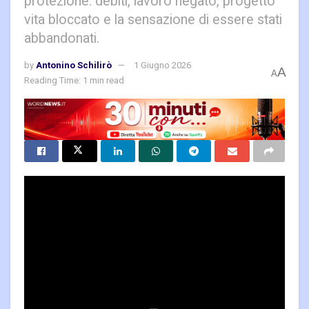
protezione: debiti, lavoro negato, progetto
vita bloccato e la sensazione di essere stati
abbandonati.
by
Antonino Schilirò
1 Giugno 2026
A
A
Reading Time: 1 min read