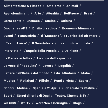
Alimentazione & Fitness
Ambiente
Animali
Approfondimenti
Arte
Attualità
BelPaese
Brevi
Carta canta
Cronaca
Cucina
Cultura
Dioghenes APS
Diritto di replica
Economia&finanza
Eventi
FotoNotizia
Il “Moscone”, la rubrica del Direttore
Il “santo Laico”
Il Guastafeste
Il racconto a puntate
Interviste
L’angolo della Poesia
L’Opinione
La Parola ai lettori
La voce dell’esperto
La voce di “Pasquino”
Lavoro
Legalità
Lettere dall’Italia e dal mondo
Libri&Dintorni
Mafie
Musica
Petizioni
Pillole
Punti di vista
Satira
Scopri il Molise
Speciale 25 Aprile
Speciale Trattative
Sport
Stragi di Ieri e di Oggi
Teatro, Cinema & Tv
Wn KIDS
Wn TV
WordNews Consiglia
Blogs