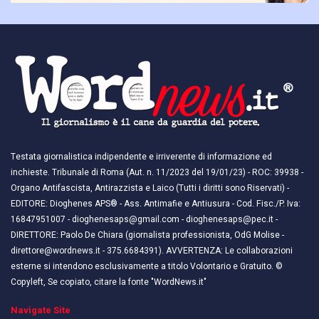
Testata giornalistica indipendente e irriverente di informazione ed
inchieste. Tribunale di Roma (Aut. n. 11/2023 del 19/01/23) - ROC: 39938 -
Organo Antifascista, Antirazzista e Laico (Tutti i diritti sono Riservati) -
EDITORE: Dioghenes APS® - Ass. Antimafie e Antiusura - Cod. Fisc./P. Iva:
16847951007 - dioghenesaps@gmail.com - dioghenesaps@pec.it - ​​
DIRETTORE: Paolo De Chiara (giornalista professionista, OdG Molise -
direttore@wordnews.it - ​​375.6684391). AVVERTENZA: Le collaborazioni
esterne si intendono esclusivamente a titolo Volontario e Gratuito. ©
Copyleft, Se copiato, citare la fonte "WordNews.it"
Navigate Site