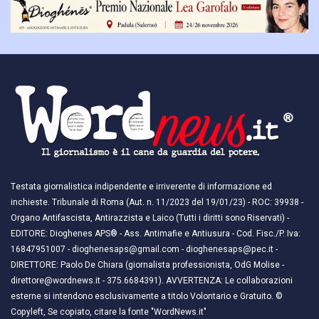
Testata giornalistica indipendente e irriverente di informazione ed
inchieste. Tribunale di Roma (Aut. n. 11/2023 del 19/01/23) - ROC: 39938 -
Organo Antifascista, Antirazzista e Laico (Tutti i diritti sono Riservati) -
EDITORE: Dioghenes APS® - Ass. Antimafie e Antiusura - Cod. Fisc./P. Iva:
16847951007 - dioghenesaps@gmail.com - dioghenesaps@pec.it - ​​
DIRETTORE: Paolo De Chiara (giornalista professionista, OdG Molise -
direttore@wordnews.it - ​​375.6684391). AVVERTENZA: Le collaborazioni
esterne si intendono esclusivamente a titolo Volontario e Gratuito. ©
Copyleft, Se copiato, citare la fonte "WordNews.it"