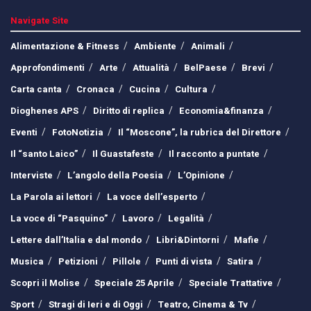
Navigate Site
Alimentazione & Fitness
Ambiente
Animali
Approfondimenti
Arte
Attualità
BelPaese
Brevi
Carta canta
Cronaca
Cucina
Cultura
Dioghenes APS
Diritto di replica
Economia&finanza
Eventi
FotoNotizia
Il “Moscone”, la rubrica del Direttore
Il “santo Laico”
Il Guastafeste
Il racconto a puntate
Interviste
L’angolo della Poesia
L’Opinione
La Parola ai lettori
La voce dell’esperto
La voce di “Pasquino”
Lavoro
Legalità
Lettere dall’Italia e dal mondo
Libri&Dintorni
Mafie
Musica
Petizioni
Pillole
Punti di vista
Satira
Scopri il Molise
Speciale 25 Aprile
Speciale Trattative
Sport
Stragi di Ieri e di Oggi
Teatro, Cinema & Tv