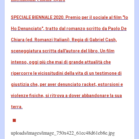
SPECIALE BIENNALE 2020. Premio per il sociale al film "Io
Ho Denunciato", tratto dal romanzo scritto da Paolo De
Chiara (ed. Romanzi Italiani). Regia di Gabriel Cash,
sceneggiatura scritta dall'autore del libro. Un film
intenso, oggi più che mai di grande attualità che
ripercorre le vicissitudini della vita di un testimone di
giustizia che, per aver denunciato racket, estorsioni e
violenze fisiche, si ritrova a dover abbandonare la sua
terra.
uploads/images/image_750x422_61ec48d61eb8e.jpg