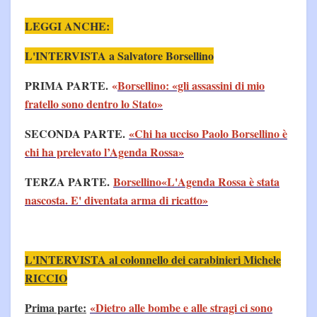
LEGGI ANCHE:
L'INTERVISTA a Salvatore Borsellino
PRIMA PARTE.
«
Borsellino: «gli assassini di mio
fratello sono dentro lo Stato»
SECONDA PARTE.
«Chi ha ucciso Paolo Borsellino è
chi ha prelevato l’Agenda Rossa»
TERZA PARTE.
Borsellino«L'Agenda Rossa è stata
nascosta. E' diventata arma di ricatto»
L'INTERVISTA al colonnello dei carabinieri Michele
RICCIO
Prima parte:
«Dietro alle bombe e alle stragi ci sono