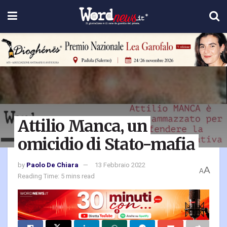
Attilio Manca, un
omicidio di Stato-mafia
by
Paolo De Chiara
13 Febbraio 2022
A
A
Reading Time: 5 mins read