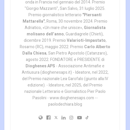
onda in Francia nel gennaio del 2014. Premio
"Giorgio Mazzanti", San Salvo, 31 luglio 2025.
Premio giornalistico letterario
"Piersanti
Mattarella"
, Roma, 30 novembre 2024. Premio
Adriatico, «Un mare che unisce»,
Giornalista
molisano dell’anno
, Guardiagrele (Chieti),
dicembre 2019. Premio
Valarioti-Impastato
,
Rosarno (RC), maggio 2022. Premio
Carlo Alberto
Dalla Chiesa
, San Pietro Apostolo (Catanzaro),
agosto 2022. FONDATORE e PRESIDENTE di
Dioghenes APS
- Associazione Antimafie e
Antiusura (dioghenesaps.it) - Ideatore, nel 2022,
del Premio nazionale Lea Garofalo (giunto alla IV
edizione). - Ideatore, nel 2025, del Premio
nazionale Letterario e Giornalistico Pier Paolo
Pasolini - www.dioghenesaps.com --
paolodechiara.blog