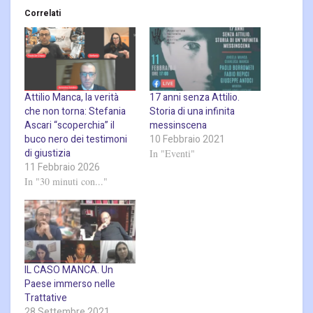
Correlati
Attilio Manca, la verità
17 anni senza Attilio.
che non torna: Stefania
Storia di una infinita
Ascari “scoperchia” il
messinscena
buco nero dei testimoni
10 Febbraio 2021
di giustizia
In "Eventi"
11 Febbraio 2026
In "30 minuti con..."
IL CASO MANCA. Un
Paese immerso nelle
Trattative
28 Settembre 2021