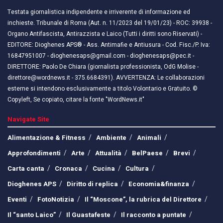
Testata giornalistica indipendente e irriverente di informazione ed
inchieste. Tribunale di Roma (Aut. n. 11/2023 del 19/01/23) - ROC: 39938 -
Organo Antifascista, Antirazzista e Laico (Tutti i diritti sono Riservati) -
EDITORE: Dioghenes APS® - Ass. Antimafie e Antiusura - Cod. Fisc./P. Iva:
16847951007 - dioghenesaps@gmail.com - dioghenesaps@pec.it - ​​
DIRETTORE: Paolo De Chiara (giornalista professionista, OdG Molise -
direttore@wordnews.it - ​​375.6684391). AVVERTENZA: Le collaborazioni
esterne si intendono esclusivamente a titolo Volontario e Gratuito. ©
Copyleft, Se copiato, citare la fonte "WordNews.it"
Navigate Site
Alimentazione & Fitness
Ambiente
Animali
Approfondimenti
Arte
Attualità
BelPaese
Brevi
Carta canta
Cronaca
Cucina
Cultura
Dioghenes APS
Diritto di replica
Economia&finanza
Eventi
FotoNotizia
Il “Moscone”, la rubrica del Direttore
Il “santo Laico”
Il Guastafeste
Il racconto a puntate