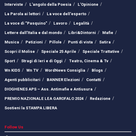
Interviste
L’angolo della Poesia
L’Opinione
La Parola ai lettori
La voce dell’esperto
La voce di “Pasquino”
Lavoro
Legalità
Lettere dall’Italia e dal mondo
Libri&Dintorni
Mafie
Musica
Petizioni
Pillole
Punti di vista
Satira
Scopri il Molise
Speciale 25 Aprile
Speciale Trattative
Sport
Stragi di Ieri e di Oggi
Teatro, Cinema & Tv
Wn KIDS
Wn TV
WordNews Consiglia
Blogs
Agenti pubblicitari
BANNER Elezioni
Contatti
DIOGHENES APS – Ass. Antimafie e Antiusura
PREMIO NAZIONALE LEA GAROFALO 2024
Redazione
Sostieni la STAMPA LIBERA
Follow Us