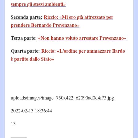
sempre gli stessi ambienti»
Seconda parte:
Riccio: «Mi ero già attrezzato per
prendere Bernardo Provenzano»
Terza parte:
«Non hanno voluto arrestare Provenzano»
Quarta parte:
Riccio: «L’ordine per ammazzare Ilardo
è partito dallo Stato»
uploads/images/image_750x422_62090ad0d4f73.jpg
2022-02-13 18:36:44
13