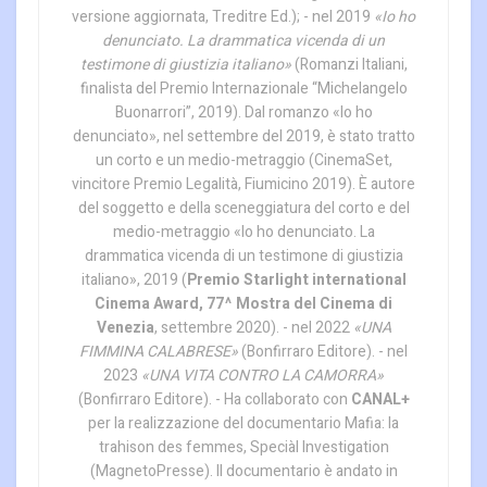
versione aggiornata, Treditre Ed.); - nel 2019
«Io ho
denunciato. La drammatica vicenda di un
testimone di giustizia italiano»
(Romanzi Italiani,
finalista del Premio Internazionale “Michelangelo
Buonarrori”, 2019). Dal romanzo «Io ho
denunciato», nel settembre del 2019, è stato tratto
un corto e un medio-metraggio (CinemaSet,
vincitore Premio Legalità, Fiumicino 2019). È autore
del soggetto e della sceneggiatura del corto e del
medio-metraggio «Io ho denunciato. La
drammatica vicenda di un testimone di giustizia
italiano», 2019 (
Premio Starlight international
Cinema Award, 77^ Mostra del Cinema di
Venezia
, settembre 2020). - nel 2022
«UNA
FIMMINA CALABRESE»
(Bonfirraro Editore). - nel
2023
«UNA VITA CONTRO LA CAMORRA»
(Bonfirraro Editore). - Ha collaborato con
CANAL+
per la realizzazione del documentario Mafia: la
trahison des femmes, Speciàl Investigation
(MagnetoPresse). Il documentario è andato in