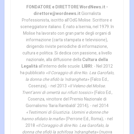
FONDATORE e DIRETTORE WordNews.it -
direttore@wordnews.it
Giornalista
Professionista, iscritto all’OdG Molise. Scrittore e
sceneggiatore italiano. È nato a Isernia, nel 1979. In
Molise ha lavorato con gran parte degli organi di
informazione (carta stampata e televisione),
dirigendo riviste periodiche di informazione,
cultura e politica. Si dedica con passione, a livello
nazionale, alla diffusione della
Cultura della
Legalità
all’interno delle scuole.
LIBRI:
- Nel 2012
ha pubblicato
«Il Coraggio di dire No. Lea Garofalo,
la donna che sfidò la ‘ndrangheta»
(Falco Ed.,
Cosenza); - nel 2013
«Il Veleno del Molise.
Trent’anni di omertà sui rifiuti tossici»
(Falco Ed.,
Cosenza, vincitore del Premio Nazionale di
Giornalismo ‘Ilaria Rambaldi’ 2014); - nel 2014
«Testimoni di Giustizia. Uomini e donne che
hanno sfidato le mafie»
(Perrone Ed., Roma); - nel
2018
«Il Coraggio di dire No. Lea Garofalo, la
donna che sfidò la schifosa 'ndrangheta»
(nuova