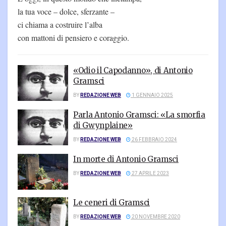
la tua voce – dolce, sferzante –
ci chiama a costruire l’alba
con mattoni di pensiero e coraggio.
«Odio il Capodanno», di Antonio
Gramsci
BY
REDAZIONE WEB
1 GENNAIO 2025
Parla Antonio Gramsci: «La smorfia
di Gwynplaine»
BY
REDAZIONE WEB
26 FEBBRAIO 2024
In morte di Antonio Gramsci
BY
REDAZIONE WEB
27 APRILE 2023
Le ceneri di Gramsci
BY
REDAZIONE WEB
20 NOVEMBRE 2020