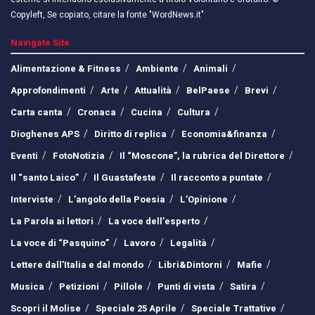
Copyleft, Se copiato, citare la fonte "WordNews.it"
Navigate Site
Alimentazione & Fitness
Ambiente
Animali
Approfondimenti
Arte
Attualità
BelPaese
Brevi
Carta canta
Cronaca
Cucina
Cultura
Dioghenes APS
Diritto di replica
Economia&finanza
Eventi
FotoNotizia
Il “Moscone”, la rubrica del Direttore
Il “santo Laico”
Il Guastafeste
Il racconto a puntate
Interviste
L’angolo della Poesia
L’Opinione
La Parola ai lettori
La voce dell’esperto
La voce di “Pasquino”
Lavoro
Legalità
Lettere dall’Italia e dal mondo
Libri&Dintorni
Mafie
Musica
Petizioni
Pillole
Punti di vista
Satira
Scopri il Molise
Speciale 25 Aprile
Speciale Trattative