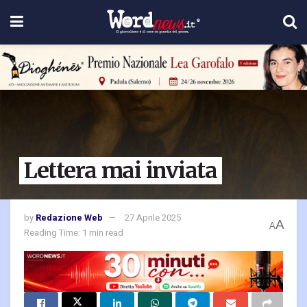
Lettera mai inviata
by
Redazione Web
27 Aprile 2025
A
A
Reading Time: 1 min read