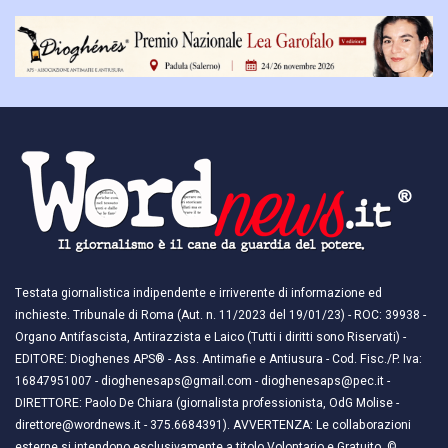
Testata giornalistica indipendente e irriverente di informazione ed
inchieste. Tribunale di Roma (Aut. n. 11/2023 del 19/01/23) - ROC: 39938 -
Organo Antifascista, Antirazzista e Laico (Tutti i diritti sono Riservati) -
EDITORE: Dioghenes APS® - Ass. Antimafie e Antiusura - Cod. Fisc./P. Iva:
16847951007 - dioghenesaps@gmail.com - dioghenesaps@pec.it - ​​
DIRETTORE: Paolo De Chiara (giornalista professionista, OdG Molise -
direttore@wordnews.it - ​​375.6684391). AVVERTENZA: Le collaborazioni
esterne si intendono esclusivamente a titolo Volontario e Gratuito. ©