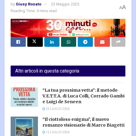
by
Giusy Rosato
23 Maggio 2025
A
A
Reading Time: 4 mins read
Altri articoli in questa categoria
“La tua prossima vetta”: il metodo
V.E.T.T.A. di Luca Colli, Corrado Gambi
e Luigi de Seneen
25 LUGLIO 2026
“Il ciottoloso enigma”, il nuovo
romanzo visionario di Marco Biagetti
12 LUGLIO 2026