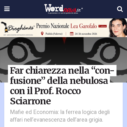
Far chiarezza nella “con-
fusione” della nebulosa
con il Prof. Rocco
Sciarrone
Mafie ed Economia: la ferrea logica degli
affari nell’evanescenza dell’area grigia.