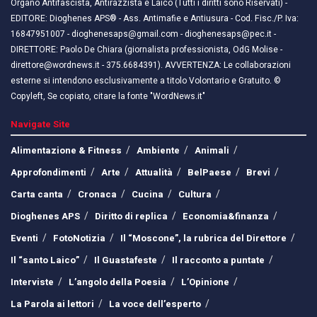
Organo Antifascista, Antirazzista e Laico (Tutti i diritti sono Riservati) -
EDITORE: Dioghenes APS® - Ass. Antimafie e Antiusura - Cod. Fisc./P. Iva:
16847951007 - dioghenesaps@gmail.com - dioghenesaps@pec.it - ​​
DIRETTORE: Paolo De Chiara (giornalista professionista, OdG Molise -
direttore@wordnews.it - ​​375.6684391). AVVERTENZA: Le collaborazioni
esterne si intendono esclusivamente a titolo Volontario e Gratuito. ©
Copyleft, Se copiato, citare la fonte "WordNews.it"
Navigate Site
Alimentazione & Fitness
Ambiente
Animali
Approfondimenti
Arte
Attualità
BelPaese
Brevi
Carta canta
Cronaca
Cucina
Cultura
Dioghenes APS
Diritto di replica
Economia&finanza
Eventi
FotoNotizia
Il “Moscone”, la rubrica del Direttore
Il “santo Laico”
Il Guastafeste
Il racconto a puntate
Interviste
L’angolo della Poesia
L’Opinione
La Parola ai lettori
La voce dell’esperto