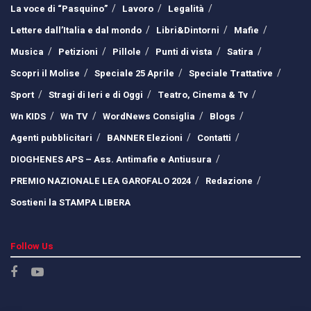
La voce di “Pasquino”
Lavoro
Legalità
Lettere dall’Italia e dal mondo
Libri&Dintorni
Mafie
Musica
Petizioni
Pillole
Punti di vista
Satira
Scopri il Molise
Speciale 25 Aprile
Speciale Trattative
Sport
Stragi di Ieri e di Oggi
Teatro, Cinema & Tv
Wn KIDS
Wn TV
WordNews Consiglia
Blogs
Agenti pubblicitari
BANNER Elezioni
Contatti
DIOGHENES APS – Ass. Antimafie e Antiusura
PREMIO NAZIONALE LEA GAROFALO 2024
Redazione
Sostieni la STAMPA LIBERA
Follow Us