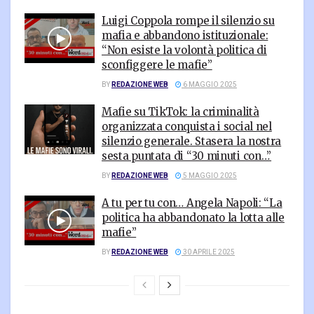
Luigi Coppola rompe il silenzio su
mafia e abbandono istituzionale:
“Non esiste la volontà politica di
sconfiggere le mafie”
BY
REDAZIONE WEB
6 MAGGIO 2025
Mafie su TikTok: la criminalità
organizzata conquista i social nel
silenzio generale. Stasera la nostra
sesta puntata di “30 minuti con…”
BY
REDAZIONE WEB
5 MAGGIO 2025
A tu per tu con… Angela Napoli: “La
politica ha abbandonato la lotta alle
mafie”
BY
REDAZIONE WEB
30 APRILE 2025