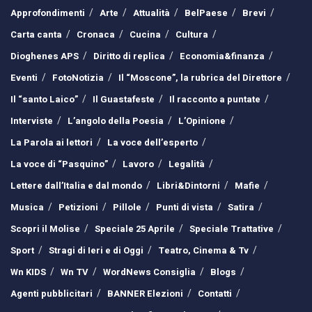
Approfondimenti
Arte
Attualità
BelPaese
Brevi
Carta canta
Cronaca
Cucina
Cultura
Dioghenes APS
Diritto di replica
Economia&finanza
Eventi
FotoNotizia
Il “Moscone”, la rubrica del Direttore
Il “santo Laico”
Il Guastafeste
Il racconto a puntate
Interviste
L’angolo della Poesia
L’Opinione
La Parola ai lettori
La voce dell’esperto
La voce di “Pasquino”
Lavoro
Legalità
Lettere dall’Italia e dal mondo
Libri&Dintorni
Mafie
Musica
Petizioni
Pillole
Punti di vista
Satira
Scopri il Molise
Speciale 25 Aprile
Speciale Trattative
Sport
Stragi di Ieri e di Oggi
Teatro, Cinema & Tv
Wn KIDS
Wn TV
WordNews Consiglia
Blogs
Agenti pubblicitari
BANNER Elezioni
Contatti