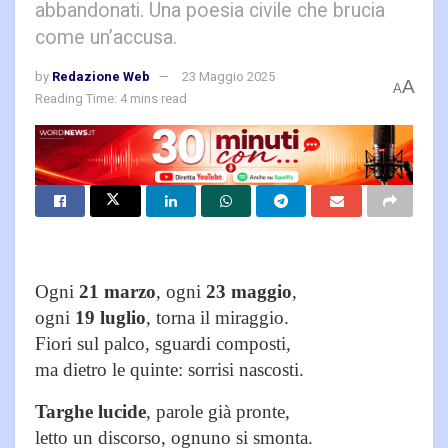
abbandonati. Una poesia civile che brucia
come un’accusa.
by
Redazione Web
23 Maggio 2025
A
A
Reading Time: 4 mins read
Ogni
21 marzo
, ogni
23 maggio
,
ogni
19 luglio
, torna il miraggio.
Fiori sul palco, sguardi composti,
ma dietro le quinte: sorrisi nascosti.
Targhe lucide
, parole già pronte,
letto un discorso, ognuno si smonta.