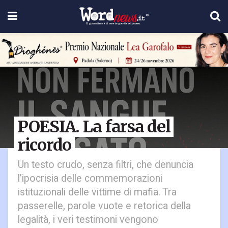
POESIA. La farsa del
ricordo
Un testo crudo, senza filtri, che denuncia
l’ipocrisia delle commemorazioni
istituzionali delle vittime di mafia. Tra
passerelle, parole vuote e retorica della
legalità, i veri testimoni vengono