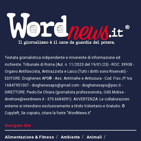
Testata giornalistica indipendente e irriverente di informazione ed
inchieste. Tribunale di Roma (Aut. n. 11/2023 del 19/01/23) - ROC: 39938 -
Organo Antifascista, Antirazzista e Laico (Tutti i diritti sono Riservati) -
EDITORE: Dioghenes APS® - Ass. Antimafie e Antiusura - Cod. Fisc./P. Iva:
16847951007 - dioghenesaps@gmail.com - dioghenesaps@pec.it - ​​
DIRETTORE: Paolo De Chiara (giornalista professionista, OdG Molise -
direttore@wordnews.it - ​​375.6684391). AVVERTENZA: Le collaborazioni
esterne si intendono esclusivamente a titolo Volontario e Gratuito. ©
Copyleft, Se copiato, citare la fonte "WordNews.it"
Navigate Site
Alimentazione & Fitness
Ambiente
Animali