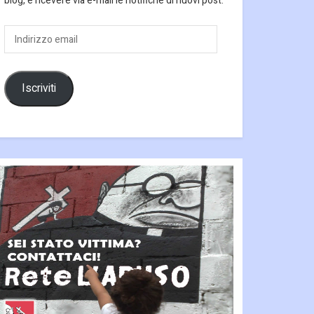
blog, e ricevere via e-mail le notifiche di nuovi post.
Indirizzo
email
Iscriviti