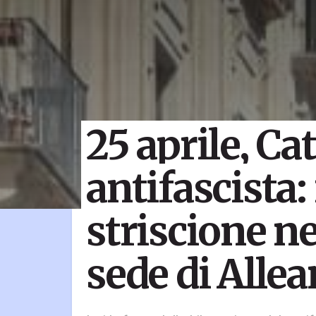
25 aprile, Ca
antifascista: 
striscione ne
sede di Alle