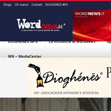
Blogs
Chi siamo
Contatti
DIOGHENES APS
DIOGHENES APS
Le inchieste di WordNews
Ap
WN – MediaCenter