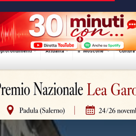
profondimenti
Attualità
Il “Moscone”
Cultura