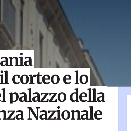
tania
il corteo e lo
l palazzo della
anza Nazionale