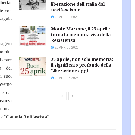
abetta
:
liberazione dell’Italia dal
nazifascismo
te con
25 APRILE 2026
saggio
Monte Marrone, il 25 aprile
torna la memoria viva della
Resistenza
omaggio
25 APRILE 2026
 uomini
25 aprile, non solo memoria:
berare
il significato profondo della
va del
Liberazione oggi
i suoi
24 APRILE 2026
governo
he dal
leanza
iamma,
o: “
Catania Antifascista
”.