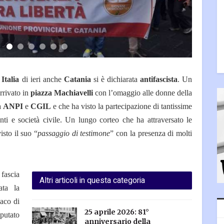
a
Italia
di ieri anche
Catania
si è dichiarata
antifascista
. Un
rrivato in
piazza Machiavelli
con l’omaggio alle donne della
a
ANPI
e
CGIL
e che ha visto la partecipazione di tantissime
enti e società civile. Un lungo corteo che ha attraversato le
isto il suo “
passaggio di testimone
” con la presenza di molti
 fascia
Altri articoli in questa categoria
ata la
daco di
25 aprile 2026: 81°
utato
anniversario della