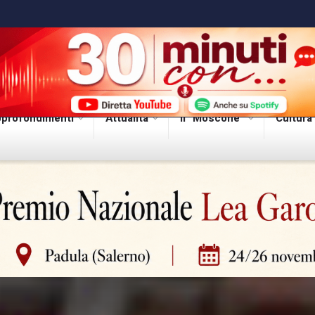
profondimenti
Attualità
Il “Moscone”
Cultura