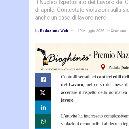
Il Nucleo Ispettorato del Lavoro dei C
di aprile. Contestate violazioni sulla s
anche un caso di lavoro nero.
by
Redazione Web
10 Maggio 2026
in
Cronaca
Controlli serrati nei
cantieri edili de
del Lavoro
, nel corso del mese di 
accertare il rispetto della normativ
lavoro
.
L’attività ha interessato complessiv
violazioni riconducibili al decreto legi