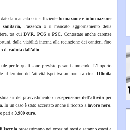
ardato la mancata o insufficiente
formazione e informazione
a sanitaria
, l’assenza o il mancato aggiornamento della
iere, tra cui
DVR
,
POS
e
PSC
. Contestate anche carenze
tuni, dalla viabilità interna alla recinzione dei cantieri, fino
hio di
caduta dall’alto
.
 penale per le quali sono previste pesanti ammende. L’importo
 al termine dell’attività ispettiva ammonta a circa
110mila
destinatari del provvedimento di
sospensione dell’attività
per
a. In un caso è stato accertato anche il ricorso a
lavoro nero
,
e pari a
3.900 euro
.
i Isernia
proseguiranno nei prossimi mesi e saranno estesi a