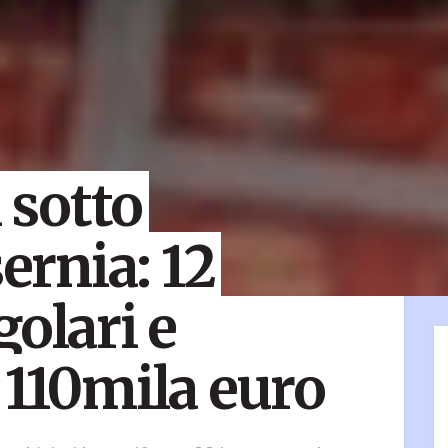
i sotto
sernia: 12
golari e
 110mila euro