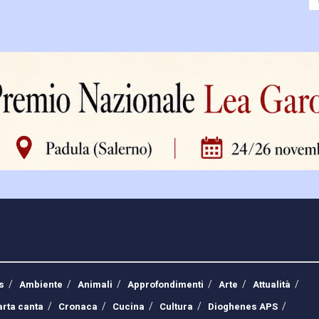
s
Ambiente
Animali
Approfondimenti
Arte
Attualità
arta canta
Cronaca
Cucina
Cultura
Dioghenes APS