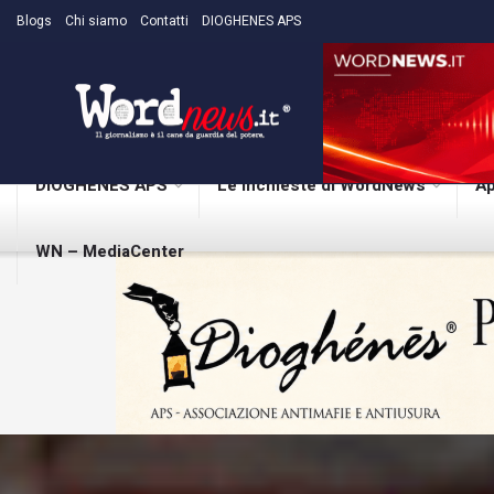
Blogs
Chi siamo
Contatti
DIOGHENES APS
DIOGHENES APS
Le inchieste di WordNews
Ap
WN – MediaCenter