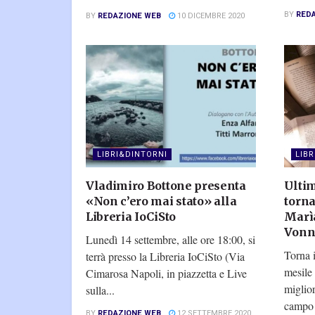
BY
RED
BY
REDAZIONE WEB
10 DICEMBRE 2020
LIBRI&DINTORNI
LIB
Vladimiro Bottone presenta
Ultim
«Non c’ero mai stato» alla
torna
Libreria IoCiSto
Marìa
Vonn
Lunedì 14 settembre, alle ore 18:00, si
Torna 
terrà presso la Libreria IoCiSto (Via
mesile
Cimarosa Napoli, in piazzetta e Live
miglior
sulla...
campo 
BY
REDAZIONE WEB
12 SETTEMBRE 2020