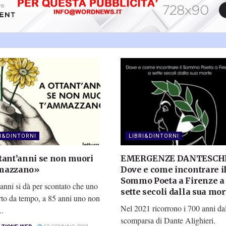
RI&DINTORNI
LIBRI&DINTORNI
tant’anni se non muori
EMERGENZE DANTESCH
mazzano»
Dove e come incontrare i
Sommo Poeta a Firenze a
anni si dà per scontato che uno
sette secoli dalla sua mor
rto da tempo, a 85 anni uno non
Nel 2021 ricorrono i 700 anni da
..
scomparsa di Dante Alighieri.