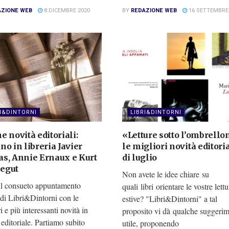
AZIONE WEB
8 DICEMBRE 2020
BY
REDAZIONE WEB
16 SETTEMBRE
RI&DINTORNI
LIBRI&DINTORNI
e novità editoriali:
«Letture sotto l’ombrello
no in libreria Javier
le migliori novità editoria
s, Annie Ernaux e Kurt
di luglio
egut
Non avete le idee chiare su
il consueto appuntamento
quali libri orientare le vostre lettu
 di Libri&Dintorni con le
estive? "Libri&Dintorni" a tal
i e più interessanti novità in
proposito vi dà qualche suggeri
editoriale. Partiamo subito
utile, proponendo