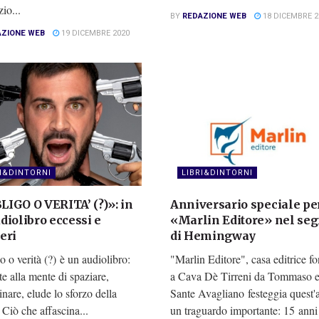
zio...
BY
REDAZIONE WEB
18 DICEMBRE 2
AZIONE WEB
19 DICEMBRE 2020
RI&DINTORNI
LIBRI&DINTORNI
IGO O VERITA’ (?)»: in
Anniversario speciale pe
diolibro eccessi e
«Marlin Editore» nel se
eri
di Hemingway
 o verità (?) è un audiolibro:
"Marlin Editore", casa editrice f
e alla mente di spaziare,
a Cava Dè Tirreni da Tommaso 
nare, elude lo sforzo della
Sante Avagliano festeggia quest'
. Ciò che affascina...
un traguardo importante: 15 anni 