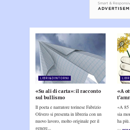
LIBRI&DINTORNI
LIB
«Su ali di carta»: il racconto
«A ot
sul bullismo
t’am
Il poeta e narratore torinese Fabrizio
«A 85 
Olivero si presenta in libreria con un
sia mo
nuovo lavoro, molto originale per il
ha più.
genere...