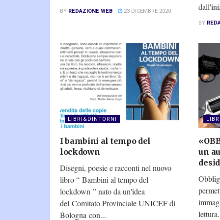
dall'ini
BY
REDAZIONE WEB
23 DICEMBRE 2020
BY
RED
LIBRI&DINTORNI
LIB
I bambini al tempo del
«OBBL
lockdown
un au
desid
Disegni, poesie e racconti nel nuovo
Obbligo
libro “ Bambini al tempo del
permett
lockdown ” nato da un'idea
immagi
del Comitato Provinciale UNICEF di
lettura
Bologna con...