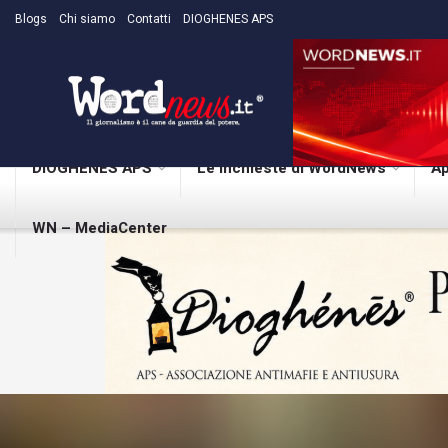
Blogs
Chi siamo
Contatti
DIOGHENES APS
DIOGHENES APS
Le inchieste di WordNews
Ap
WN – MediaCenter