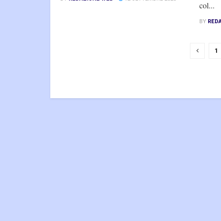
col...
BY
RED
1