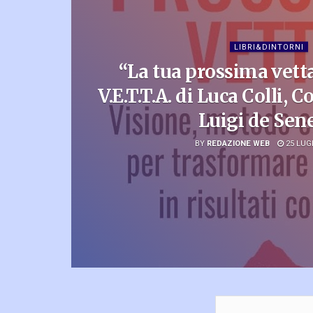
LIBRI&DINTORNI
“La tua prossima vetta
V.E.T.T.A. di Luca Colli,
Luigi de Sen
BY
REDAZIONE WEB
25 LUGL