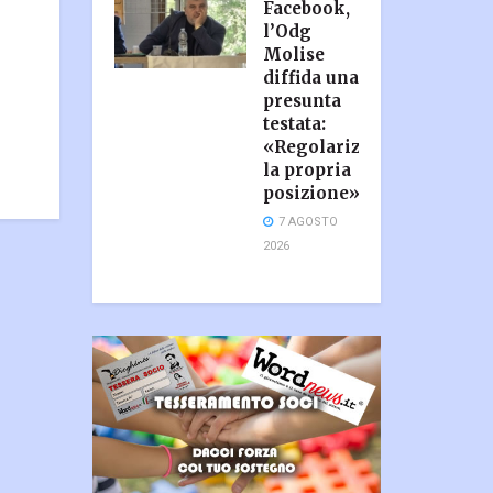
Facebook,
l’Odg
Molise
diffida una
presunta
testata:
«Regolarizzi
la propria
posizione»
7 AGOSTO
2026