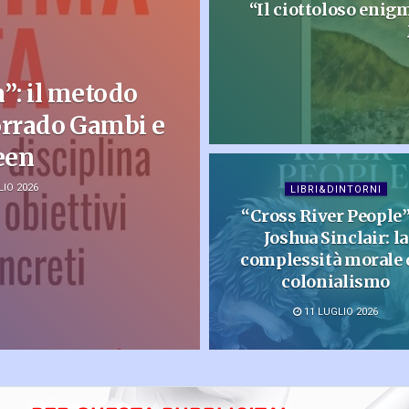
“Il ciottoloso enig
”: il metodo
 Corrado Gambi e
een
IO 2026
LIBRI&DINTORNI
“Cross River People”
Joshua Sinclair: la
complessità morale 
colonialismo
11 LUGLIO 2026