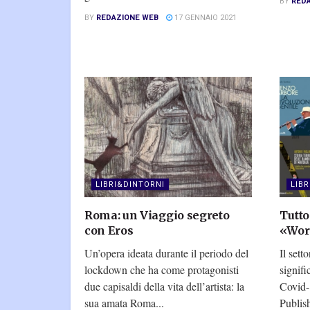
BY
RED
BY
REDAZIONE WEB
17 GENNAIO 2021
LIBRI&DINTORNI
LIB
Roma: un Viaggio segreto
Tutto
con Eros
«Wor
Un’opera ideata durante il periodo del
Il sett
lockdown che ha come protagonisti
signifi
due capisaldi della vita dell’artista: la
Covid-
sua amata Roma...
Publish