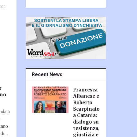
020
Recent News
r
Francesca
gno
Albanese e
Roberto
Scarpinato
ondata
a Catania:
e
dialogo su
anno
resistenza,
di...
giustizia e