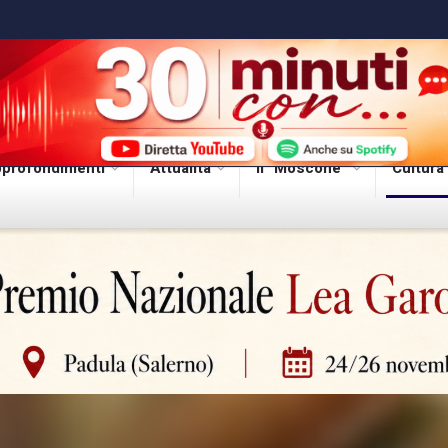
profondimenti
Attualità
Il “Moscone”
Cultura