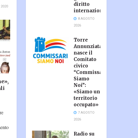
diritto
 2020
internazionale
8 AGOSTO
2026
Torre
Annunziata,
nasce il
Comitato
civico
“Commissari
Siamo
ne»,
Noi”:
li
«Siamo un
territorio
occupato»
re
7 AGOSTO
2026
mento
Radio su