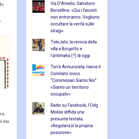
Via D’Amelio, Salvatore
do
Borsellino: «Qui i fascisti
non entreranno. Vogliono
1
occultare la verità sulle
stragi»
TeleJato, la revoca della
villa a Borgetto e
l’antimafia (?) di oggi
Torre Annunziata, nasce il
Comitato civico
“Commissari Siamo Noi”:
«Siamo un territorio
occupato»
Radio su Facebook, l’Odg
Molise diffida una
eva
presunta testata:
bi ma
«Regolarizzi la propria
posizione»