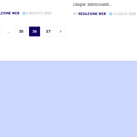
cinque interessanti...
AZIONE WEB
6 AGOSTO 2020
BY
REDAZIONE WEB
5 LUGLIO 2020
…
35
36
37