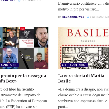
AZIONE WEB
13 GENNAIO 2021
L’anniversario costituisce un vali
motivo in più per visitare...
BY
REDAZIONE WEB
6 GENNAIO 202
RI&DINTORNI
LIBRI&DINTORNI
 pronto per la rassegna
La vera storia di Martia
d’s Box»
Basile
ore del libro ha risentito
«La donna era a disagio, non av
cativamente dell'impatto del
chiuso occhio a causa degli incu
19. La Federation of European
sembrava non aspettasse altro, e
ers (FEP) ha attivato sin
partì...