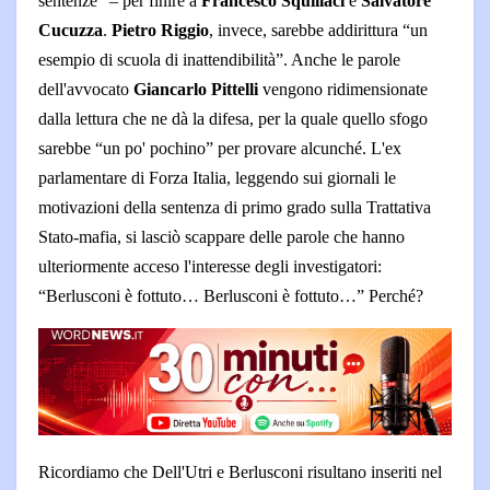
sentenze” – per finire a
Francesco Squillaci
e
Salvatore
Cucuzza
.
Pietro Riggio
, invece, sarebbe addirittura “un
esempio di scuola di inattendibilità”. Anche le parole
dell'avvocato
Giancarlo Pittelli
vengono ridimensionate
dalla lettura che ne dà la difesa, per la quale quello sfogo
sarebbe “un po' pochino” per provare alcunché. L'ex
parlamentare di Forza Italia, leggendo sui giornali le
motivazioni della sentenza di primo grado sulla Trattativa
Stato-mafia, si lasciò scappare delle parole che hanno
ulteriormente acceso l'interesse degli investigatori:
“Berlusconi è fottuto… Berlusconi è fottuto…” Perché?
Ricordiamo che Dell'Utri e Berlusconi risultano inseriti nel