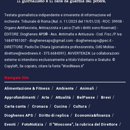
Testata giornalistica indipendente e irriverente di informazione ed
inchieste. Tribunale di Roma (Aut. n. 11/2023 del 19/01/23) - ROC: 39938 -
Organo Antifascista, Antirazzista e Laico (Tutti i diritti sono Riservati) -
EDITORE: Dioghenes APS® - Ass. Antimafie e Antiusura - Cod. Fisc./P. Iva:
16847951007 - dioghenesaps@gmail.com - dioghenesaps@pec.it - ​​
DIRETTORE: Paolo De Chiara (giornalista professionista, OdG Molise -
direttore@wordnews.it - ​​375.6684391). AVVERTENZA: Le collaborazioni
esterne si intendono esclusivamente a titolo Volontario e Gratuito. ©
Copyleft, Se copiato, citare la fonte "WordNews.it"
Navigate Site
Alimentazione & Fitness
Ambiente
Animali
Approfondimenti
Arte
Attualità
BelPaese
Brevi
Carta canta
Cronaca
Cucina
Cultura
Dioghenes APS
Diritto di replica
Economia&finanza
Eventi
FotoNotizia
Il “Moscone”, la rubrica del Direttore