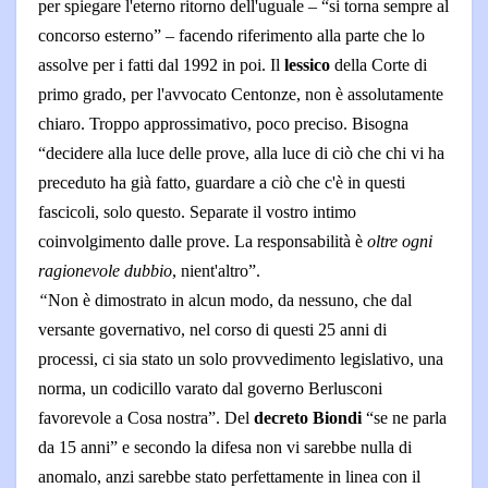
per spiegare l'eterno ritorno dell'uguale – “si torna sempre al
concorso esterno” – facendo riferimento alla parte che lo
assolve per i fatti dal 1992 in poi. Il
lessico
della Corte di
primo grado, per l'avvocato Centonze, non è assolutamente
chiaro. Troppo approssimativo, poco preciso. Bisogna
“decidere alla luce delle prove, alla luce di ciò che chi vi ha
preceduto ha già fatto, guardare a ciò che c'è in questi
fascicoli, solo questo. Separate il vostro intimo
coinvolgimento dalle prove. La responsabilità è
oltre ogni
ragionevole dubbio
, nient'altro”.
“
Non è dimostrato in alcun modo, da nessuno, che dal
versante governativo, nel corso di questi 25 anni di
processi, ci sia stato un solo provvedimento legislativo, una
norma, un codicillo varato dal governo Berlusconi
favorevole a Cosa nostra”. Del
decreto Biondi
“se ne parla
da 15 anni” e secondo la difesa non vi sarebbe nulla di
anomalo, anzi sarebbe stato perfettamente in linea con il