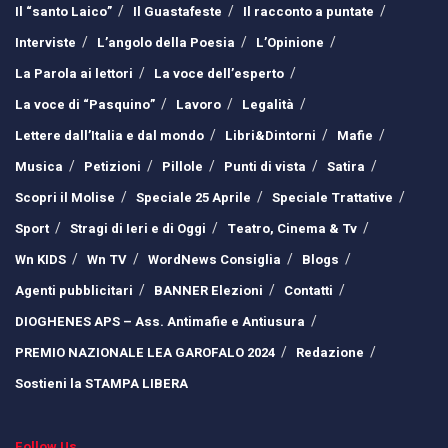
Il “santo Laico”
Il Guastafeste
Il racconto a puntate
Interviste
L’angolo della Poesia
L’Opinione
La Parola ai lettori
La voce dell’esperto
La voce di “Pasquino”
Lavoro
Legalità
Lettere dall’Italia e dal mondo
Libri&Dintorni
Mafie
Musica
Petizioni
Pillole
Punti di vista
Satira
Scopri il Molise
Speciale 25 Aprile
Speciale Trattative
Sport
Stragi di Ieri e di Oggi
Teatro, Cinema & Tv
Wn KIDS
Wn TV
WordNews Consiglia
Blogs
Agenti pubblicitari
BANNER Elezioni
Contatti
DIOGHENES APS – Ass. Antimafie e Antiusura
PREMIO NAZIONALE LEA GAROFALO 2024
Redazione
Sostieni la STAMPA LIBERA
Follow Us