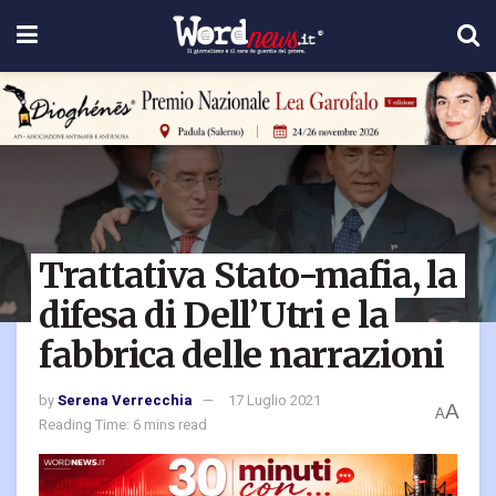
Trattativa Stato-mafia, la
difesa di Dell’Utri e la
fabbrica delle narrazioni
by
Serena Verrecchia
17 Luglio 2021
A
A
Reading Time: 6 mins read