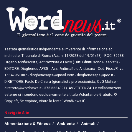
Testata giornalistica indipendente e irriverente di informazione ed
inchieste. Tribunale di Roma (Aut. n. 11/2023 del 19/01/23) - ROC: 39938 -
Organo Antifascista, Antirazzista e Laico (Tutti i diritti sono Riservati) -
EDITORE: Dioghenes APS® - Ass. Antimafie e Antiusura - Cod. Fisc./P. Iva:
16847951007 - dioghenesaps@gmail.com - dioghenesaps@pec.it - ​​
DIRETTORE: Paolo De Chiara (giornalista professionista, OdG Molise -
direttore@wordnews.it - ​​375.6684391). AVVERTENZA: Le collaborazioni
esterne si intendono esclusivamente a titolo Volontario e Gratuito. ©
Copyleft, Se copiato, citare la fonte "WordNews.it"
Navigate Site
Alimentazione & Fitness
Ambiente
Animali