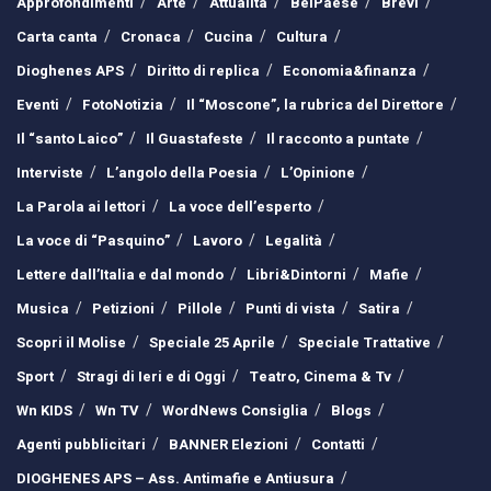
Approfondimenti
Arte
Attualità
BelPaese
Brevi
Carta canta
Cronaca
Cucina
Cultura
Dioghenes APS
Diritto di replica
Economia&finanza
Eventi
FotoNotizia
Il “Moscone”, la rubrica del Direttore
Il “santo Laico”
Il Guastafeste
Il racconto a puntate
Interviste
L’angolo della Poesia
L’Opinione
La Parola ai lettori
La voce dell’esperto
La voce di “Pasquino”
Lavoro
Legalità
Lettere dall’Italia e dal mondo
Libri&Dintorni
Mafie
Musica
Petizioni
Pillole
Punti di vista
Satira
Scopri il Molise
Speciale 25 Aprile
Speciale Trattative
Sport
Stragi di Ieri e di Oggi
Teatro, Cinema & Tv
Wn KIDS
Wn TV
WordNews Consiglia
Blogs
Agenti pubblicitari
BANNER Elezioni
Contatti
DIOGHENES APS – Ass. Antimafie e Antiusura