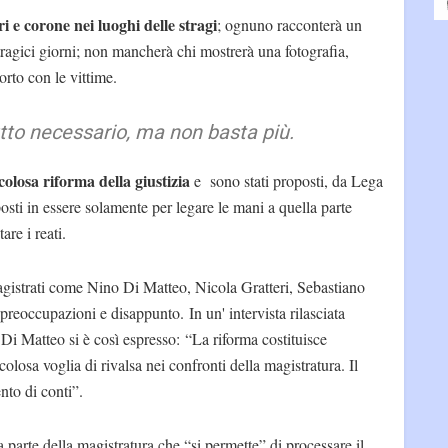
i e corone nei luoghi delle stragi
; ognuno racconterà un
tragici giorni; non mancherà chi mostrerà una fotografia,
rto con le vittime.
tutto necessario, ma non basta più.
icolosa riforma della giustizia
e sono stati proposti, da Lega
posti in essere solamente per legare le mani a quella parte
are i reati.
agistrati come Nino Di Matteo, Nicola Gratteri, Sebastiano
reoccupazioni e disappunto. In un' intervista rilasciata
Di Matteo si è così espresso: “La riforma costituisce
olosa voglia di rivalsa nei confronti della magistratura. Il
nto di conti”.
a parte della magistratura che “si permette” di processare il