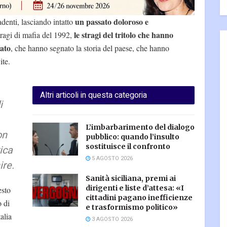
un passato doloroso e
adenti, lasciando intatto
le stragi del tritolo che hanno
tragi di mafia del 1992,
tato
, che hanno segnato la storia del paese, che hanno
ite.
Altri articoli in questa categoria
i
L’imbarbarimento del dialogo
on
pubblico: quando l’insulto
sostituisce il confronto
ica
5 AGOSTO 2026
ire.
Sanità siciliana, premi ai
dirigenti e liste d’attesa: «I
esto
cittadini pagano inefficienze
o di
e trasformismo politico»
alia
3 AGOSTO 2026