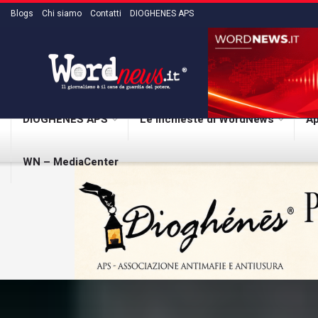
Blogs
Chi siamo
Contatti
DIOGHENES APS
DIOGHENES APS
Le inchieste di WordNews
Ap
WN – MediaCenter