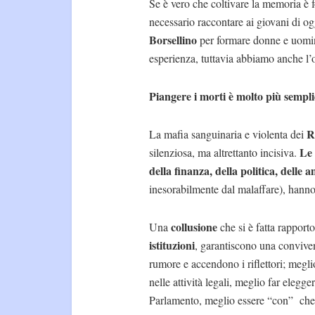
Se è vero che coltivare la memoria è 
necessario raccontare ai giovani di oggi
Borsellino
per formare donne e uomini
esperienza, tuttavia abbiamo anche l’o
Piangere i morti è molto più semplic
R
La mafia sanguinaria e violenta dei
Le 
silenziosa, ma altrettanto incisiva.
della finanza, della politica, delle
inesorabilmente dal malaffare), hanno 
collusione
Una
che si è fatta rapporto
istituzioni
, garantiscono una conviven
rumore e accendono i riflettori; megl
nelle attività legali, meglio far elegg
Parlamento, meglio essere “con” che 