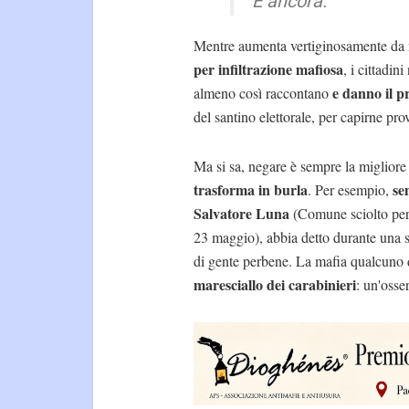
E ancora.
Mentre aumenta vertiginosamente da 
per infiltrazione mafiosa
, i cittadi
e danno il p
almeno così raccontano
del santino elettorale, per capirne pr
Ma si sa, negare è sempre la migliore
trasforma in burla
sem
. Per esempio,
Salvatore Luna
(Comune sciolto per 
23 maggio), abbia detto durante una 
di gente perbene. La mafia qualcuno 
maresciallo dei carabinieri
: un'osse