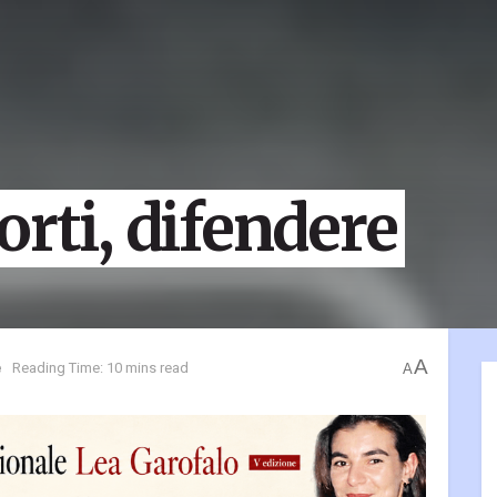
orti, difendere
A
e
Reading Time: 10 mins read
A