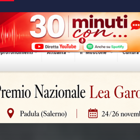
profondimenti
Attualità
Il “Moscone”
Cultura