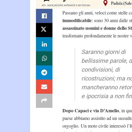
Passano gli anni, veloci come stelle c
immodificabile
: sono 30 anni dalle s
assassinato uomini e donne dello S
trasformato profondamente le nostre v
Saranno giorni di
bellissime parole, d
condivisioni, di
ricostruzioni; ma n
mancheranno retor
e ipocrisia a non fin
Dopo Capaci e via D’Amelio
, in qu
paese abbiamo assistito ad un sussult
orgoglio. Un moto civile interessò l’It