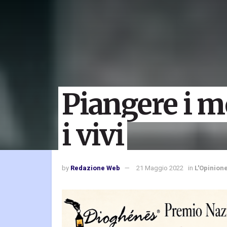
Piangere i m
i vivi
by
Redazione Web
21 Maggio 2022
in
L'Opinion