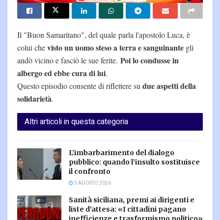
Il "Buon Samaritano", del quale parla l'apostolo Luca, è
visto un uomo steso a terra e sanguinante
colui che
gli
Poi lo condusse in
andò vicino e fasciò le sue ferite.
albergo ed ebbe cura di lui
.
due aspetti della
Questo episodio consente di riflettere su
solidarietà
.
Altri articoli in questa categoria
L’imbarbarimento del dialogo
pubblico: quando l’insulto sostituisce
il confronto
5 AGOSTO 2026
Sanità siciliana, premi ai dirigenti e
liste d’attesa: «I cittadini pagano
inefficienze e trasformismo politico»