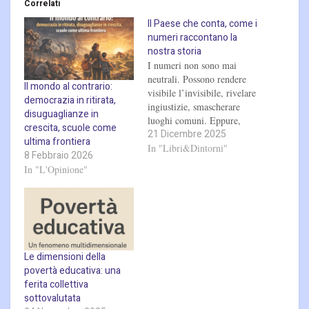
Correlati
Il Paese che conta, come i
numeri raccontano la
nostra storia
I numeri non sono mai
neutrali. Possono rendere
Il mondo al contrario:
visibile l’invisibile, rivelare
democrazia in ritirata,
ingiustizie, smascherare
disuguaglianze in
luoghi comuni. Eppure,
crescita, scuole come
21 Dicembre 2025
quando si parla di
ultima frontiera
statistiche, molti si
In "Libri&Dintorni"
8 Febbraio 2026
ritraggono impauriti,
In "L'Opinione"
immaginando tabelle sterili
e grafici indecifrabili.
Linda Laura Sabbadini,
pioniera nella statistica
sociale e di genere, ribalta
questo pregiudizio e ci
Le dimensioni della
porta dentro il mondo…
povertà educativa: una
ferita collettiva
sottovalutata