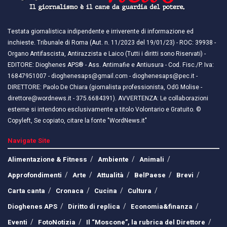
Testata giornalistica indipendente e irriverente di informazione ed
inchieste. Tribunale di Roma (Aut. n. 11/2023 del 19/01/23) - ROC: 39938 -
Organo Antifascista, Antirazzista e Laico (Tutti i diritti sono Riservati) -
EDITORE: Dioghenes APS® - Ass. Antimafie e Antiusura - Cod. Fisc./P. Iva:
16847951007 - dioghenesaps@gmail.com - dioghenesaps@pec.it - ​​
DIRETTORE: Paolo De Chiara (giornalista professionista, OdG Molise -
direttore@wordnews.it - ​​375.6684391). AVVERTENZA: Le collaborazioni
esterne si intendono esclusivamente a titolo Volontario e Gratuito. ©
Copyleft, Se copiato, citare la fonte "WordNews.it"
Navigate Site
Alimentazione & Fitness
Ambiente
Animali
Approfondimenti
Arte
Attualità
BelPaese
Brevi
Carta canta
Cronaca
Cucina
Cultura
Dioghenes APS
Diritto di replica
Economia&finanza
Eventi
FotoNotizia
Il “Moscone”, la rubrica del Direttore