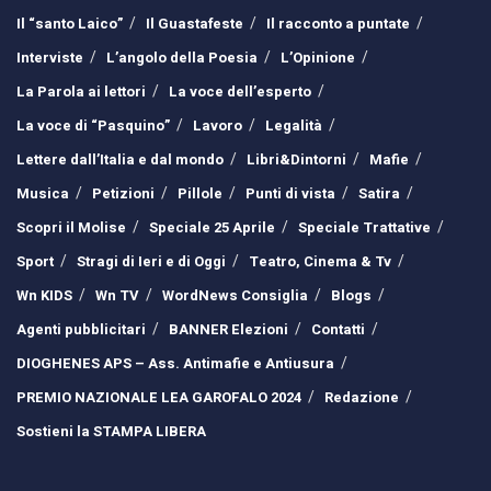
Il “santo Laico”
Il Guastafeste
Il racconto a puntate
Interviste
L’angolo della Poesia
L’Opinione
La Parola ai lettori
La voce dell’esperto
La voce di “Pasquino”
Lavoro
Legalità
Lettere dall’Italia e dal mondo
Libri&Dintorni
Mafie
Musica
Petizioni
Pillole
Punti di vista
Satira
Scopri il Molise
Speciale 25 Aprile
Speciale Trattative
Sport
Stragi di Ieri e di Oggi
Teatro, Cinema & Tv
Wn KIDS
Wn TV
WordNews Consiglia
Blogs
Agenti pubblicitari
BANNER Elezioni
Contatti
DIOGHENES APS – Ass. Antimafie e Antiusura
PREMIO NAZIONALE LEA GAROFALO 2024
Redazione
Sostieni la STAMPA LIBERA