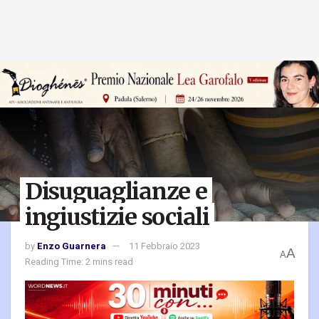
Disuguaglianze e
ingiustizie sociali
by
Enzo Guarnera
11 Febbraio 2023
A
A
Reading Time: 2 mins read