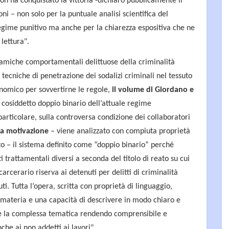
on ha conquistato la vittoria -dichiarò pubblicamente il
i – non solo per la puntuale analisi scientifica del
gime punitivo ma anche per la chiarezza espositiva che ne
 lettura".
amiche comportamentali delittuose della criminalità
tecniche di penetrazione dei sodalizi criminali nel tessuto
conomico per sovvertirne le regole,
il volume di Giordano e
el cosiddetto doppio binario dell’attuale regime
particolare, sulla controversa condizione dei collaboratori
lla motivazione
– viene analizzato con compiuta proprietà
ato – il sistema definito come “doppio binario” perché
i trattamentali diversi a seconda del titolo di reato su cui
 carcerario riserva ai detenuti per delitti di criminalità
uti. Tutta l’opera, scritta con proprietà di linguaggio,
materia e una capacità di descrivere in modo chiaro e
e la complessa tematica rendendo comprensibile e
che ai non addetti ai lavori".