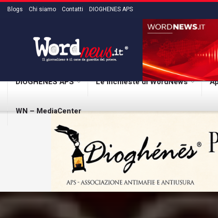
Blogs
Chi siamo
Contatti
DIOGHENES APS
DIOGHENES APS
Le inchieste di WordNews
Ap
WN – MediaCenter