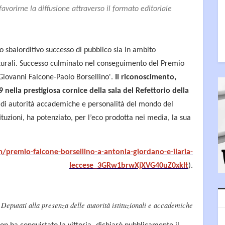
favorirne la diffusione attraverso il formato editoriale
 sbalorditivo successo di pubblico sia in ambito
turali. Successo culminato nel conseguimento del Premio
'Giovanni Falcone-Paolo Borsellino'.
Il riconoscimento,
nella prestigiosa cornice della sala del Refettorio della
a di autorità accademiche e personalità del mondo del
tituzioni, ha potenziato, per l’eco prodotta nei media, la sua
premio-falcone-borsellino-a-antonia-giordano-e-ilaria-
leccese_3GRw1brwXjXVG40uZ0xklt
).
eputati alla presenza delle autorità istituzionali e accademiche