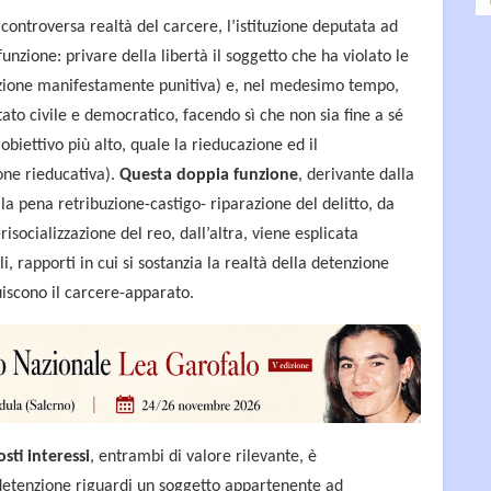
a controversa realtà del carcere, l’istituzione deputata ad
nzione: privare della libertà il soggetto che ha violato le
nzione manifestamente punitiva) e, nel medesimo tempo,
ato civile e democratico, facendo sì che non sia fine a sé
biettivo più alto, quale la rieducazione ed il
one rieducativa).
Questa doppia funzione
, derivante dalla
 alla pena retribuzione-castigo- riparazione del delitto, da
socializzazione del reo, dall’altra, viene esplicata
li, rapporti in cui si sostanzia la realtà della detenzione
uiscono il carcere-apparato.
ti interessi
, entrambi di valore rilevante, è
 detenzione riguardi un soggetto appartenente ad