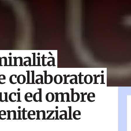
iminalità
e collaboratori
 luci ed ombre
enitenziale