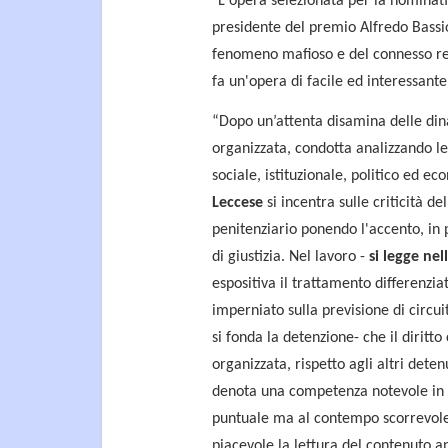
"L'opera selezionata per la nominati
presidente del premio Alfredo Bassion
fenomeno mafioso e del connesso re
fa un'opera di facile ed interessante
“Dopo un’attenta disamina delle din
organizzata, condotta analizzando le 
sociale, istituzionale, politico ed e
Leccese
si incentra sulle criticità d
penitenziario ponendo l'accento, in 
di giustizia. Nel lavoro -
si legge ne
espositiva il trattamento differenzi
imperniato sulla previsione di circuit
si fonda la detenzione- che il diritto
organizzata, rispetto agli altri deten
denota una competenza notevole in 
puntuale ma al contempo scorrevol
piacevole la lettura del contenuto an