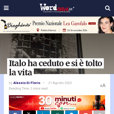
Italo ha ceduto e si è tolto
la vita
by
Alessio Di Florio
21 Agosto 2023
A
A
Reading Time: 2 mins read