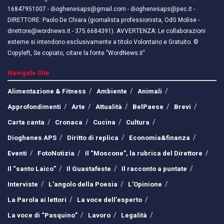
16847951007 - dioghenesaps@gmail.com - dioghenesaps@pec.it - ​​
DIRETTORE: Paolo De Chiara (giornalista professionista, OdG Molise -
direttore@wordnews.it - ​​375.6684391). AVVERTENZA: Le collaborazioni
esterne si intendono esclusivamente a titolo Volontario e Gratuito. ©
Copyleft, Se copiato, citare la fonte "WordNews.it"
Navigate Site
Alimentazione & Fitness
Ambiente
Animali
Approfondimenti
Arte
Attualità
BelPaese
Brevi
Carta canta
Cronaca
Cucina
Cultura
Dioghenes APS
Diritto di replica
Economia&finanza
Eventi
FotoNotizia
Il “Moscone”, la rubrica del Direttore
Il “santo Laico”
Il Guastafeste
Il racconto a puntate
Interviste
L’angolo della Poesia
L’Opinione
La Parola ai lettori
La voce dell’esperto
La voce di “Pasquino”
Lavoro
Legalità