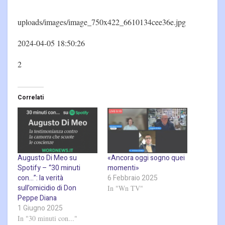
uploads/images/image_750x422_6610134cee36e.jpg
2024-04-05 18:50:26
2
Correlati
Augusto Di Meo su
«Ancora oggi sogno quei
Spotify – “30 minuti
momenti»
con…”: la verità
6 Febbraio 2025
sull’omicidio di Don
In "Wn TV"
Peppe Diana
1 Giugno 2025
In "30 minuti con..."