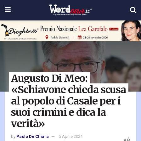
Augusto Di Meo:
«Schiavone chieda scusa
al popolo di Casale per i
suoi crimini e dica la
verità»
by
Paolo De Chiara
5 Aprile 2024
A
A