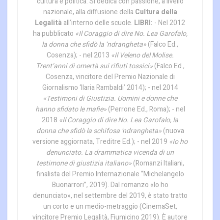
cultura e politica. Si dedica con passione, a livello
nazionale, alla diffusione della
Cultura della
Legalità
all’interno delle scuole.
LIBRI:
- Nel 2012
ha pubblicato
«Il Coraggio di dire No. Lea Garofalo,
la donna che sfidò la ‘ndrangheta»
(Falco Ed.,
Cosenza); - nel 2013
«Il Veleno del Molise.
Trent’anni di omertà sui rifiuti tossici»
(Falco Ed.,
Cosenza, vincitore del Premio Nazionale di
Giornalismo ‘Ilaria Rambaldi’ 2014); - nel 2014
«Testimoni di Giustizia. Uomini e donne che
hanno sfidato le mafie»
(Perrone Ed., Roma); - nel
2018
«Il Coraggio di dire No. Lea Garofalo, la
donna che sfidò la schifosa 'ndrangheta»
(nuova
versione aggiornata, Treditre Ed.); - nel 2019
«Io ho
denunciato. La drammatica vicenda di un
testimone di giustizia italiano»
(Romanzi Italiani,
finalista del Premio Internazionale “Michelangelo
Buonarrori”, 2019). Dal romanzo «Io ho
denunciato», nel settembre del 2019, è stato tratto
un corto e un medio-metraggio (CinemaSet,
vincitore Premio Legalità, Fiumicino 2019). È autore