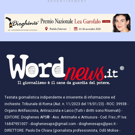
ADVERTISEMENT
Testata giornalistica indipendente e irriverente di informazione ed
inchieste. Tribunale di Roma (Aut. n. 11/2023 del 19/01/23) - ROC: 39938 -
Organo Antifascista, Antirazzista e Laico (Tutti i diritti sono Riservati) -
EDITORE: Dioghenes APS® - Ass. Antimafie e Antiusura - Cod. Fisc./P. Iva:
16847951007 - dioghenesaps@gmail.com - dioghenesaps@pec.it - ​​
DIRETTORE: Paolo De Chiara (giornalista professionista, OdG Molise -