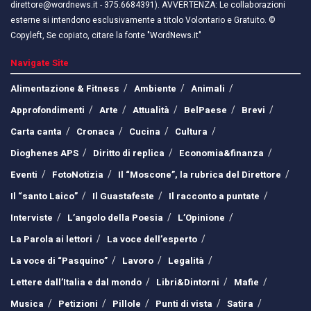
direttore@wordnews.it - ​​375.6684391). AVVERTENZA: Le collaborazioni
esterne si intendono esclusivamente a titolo Volontario e Gratuito. ©
Copyleft, Se copiato, citare la fonte "WordNews.it"
Navigate Site
Alimentazione & Fitness
Ambiente
Animali
Approfondimenti
Arte
Attualità
BelPaese
Brevi
Carta canta
Cronaca
Cucina
Cultura
Dioghenes APS
Diritto di replica
Economia&finanza
Eventi
FotoNotizia
Il “Moscone”, la rubrica del Direttore
Il “santo Laico”
Il Guastafeste
Il racconto a puntate
Interviste
L’angolo della Poesia
L’Opinione
La Parola ai lettori
La voce dell’esperto
La voce di “Pasquino”
Lavoro
Legalità
Lettere dall’Italia e dal mondo
Libri&Dintorni
Mafie
Musica
Petizioni
Pillole
Punti di vista
Satira