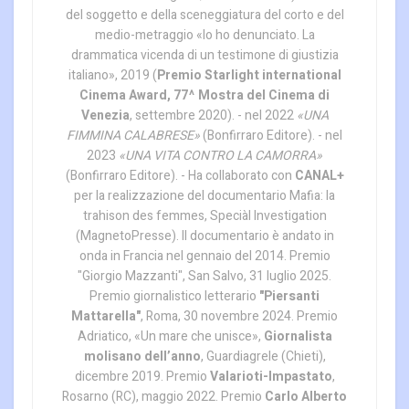
del soggetto e della sceneggiatura del corto e del
medio-metraggio «Io ho denunciato. La
drammatica vicenda di un testimone di giustizia
italiano», 2019 (
Premio Starlight international
Cinema Award, 77^ Mostra del Cinema di
Venezia
, settembre 2020). - nel 2022
«UNA
FIMMINA CALABRESE»
(Bonfirraro Editore). - nel
2023
«UNA VITA CONTRO LA CAMORRA»
(Bonfirraro Editore). - Ha collaborato con
CANAL+
per la realizzazione del documentario Mafia: la
trahison des femmes, Speciàl Investigation
(MagnetoPresse). Il documentario è andato in
onda in Francia nel gennaio del 2014. Premio
"Giorgio Mazzanti", San Salvo, 31 luglio 2025.
Premio giornalistico letterario
"Piersanti
Mattarella"
, Roma, 30 novembre 2024. Premio
Adriatico, «Un mare che unisce»,
Giornalista
molisano dell’anno
, Guardiagrele (Chieti),
dicembre 2019. Premio
Valarioti-Impastato
,
Rosarno (RC), maggio 2022. Premio
Carlo Alberto