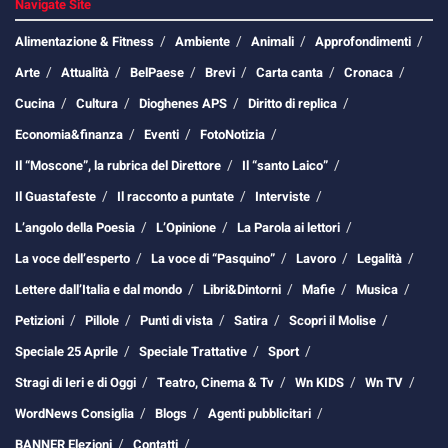
Navigate Site
Alimentazione & Fitness
Ambiente
Animali
Approfondimenti
Arte
Attualità
BelPaese
Brevi
Carta canta
Cronaca
Cucina
Cultura
Dioghenes APS
Diritto di replica
Economia&finanza
Eventi
FotoNotizia
Il “Moscone”, la rubrica del Direttore
Il “santo Laico”
Il Guastafeste
Il racconto a puntate
Interviste
L’angolo della Poesia
L’Opinione
La Parola ai lettori
La voce dell’esperto
La voce di “Pasquino”
Lavoro
Legalità
Lettere dall’Italia e dal mondo
Libri&Dintorni
Mafie
Musica
Petizioni
Pillole
Punti di vista
Satira
Scopri il Molise
Speciale 25 Aprile
Speciale Trattative
Sport
Stragi di Ieri e di Oggi
Teatro, Cinema & Tv
Wn KIDS
Wn TV
WordNews Consiglia
Blogs
Agenti pubblicitari
BANNER Elezioni
Contatti