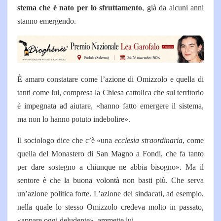
stema che è nato per lo sfrutta­mento
, già da alcuni anni
stan­no emergendo.
È amaro constatare come l’azio­ne di Omizzolo e quella di
tan­ti come lui, compresa la Chiesa cattolica che sul territorio
è im­pegnata ad aiutare, «hanno fat­to emergere il sistema,
ma non lo hanno potuto indebolire».
Il sociologo dice che c’è «una
ecclesia straordinaria
, come
quella del Monastero di San Magno a Fondi, che fa tanto
per dare sostegno a chiunque ne abbia bisogno». Ma il
sento­re è che la buona volontà non basti più. Che serva
un’azione politica forte. L’azione dei sin­dacati, ad esempio,
nella qua­le lo stesso Omizzolo credeva molto in passato,
«appare oggi deludente», ammette lui.