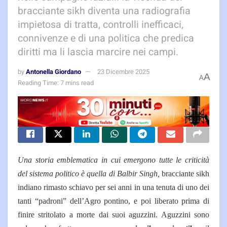
bracciante sikh diventa una radiografia
impietosa di tratta, controlli inefficaci,
connivenze e di una politica che predica
diritti ma li lascia marcire nei campi.
by
Antonella Giordano
23 Dicembre 2025
A
A
Reading Time: 7 mins read
Una storia emblematica in cui emergono tutte le criticità
del sistema politico è quella di Balbir Singh,
braccian­te sikh
indiano rimasto schia­vo per sei anni in una tenuta di uno dei
tanti “padroni” dell’A­gro pontino, e poi liberato prima di
finire stritolato a morte dai suoi aguzzini. Aguzzini sono