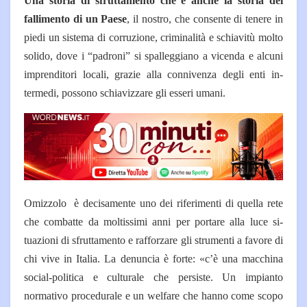
Una storia di sfruttamento che è anche la storia del
fallimento di un Paese
, il nostro, che consente di tene­re in
piedi un sistema di corru­zione, criminalità e schiavitù molto
solido, dove i “padroni” si spalleggiano a vicenda e al­cuni
imprenditori locali, grazie alla connivenza degli enti in­
termedi, possono schiavizzare gli esseri umani.
Omizzolo è decisamen­te uno dei riferimenti di quella rete
che combatte da moltissi­mi anni per portare alla luce si­
tuazioni di sfruttamento e raf­forzare gli strumenti a favore di
chi vive in Italia.
La denuncia è forte: «c’è una macchina
social-politica e cul­turale che persiste. Un impian­to
normativo procedurale e un welfare che hanno come scopo