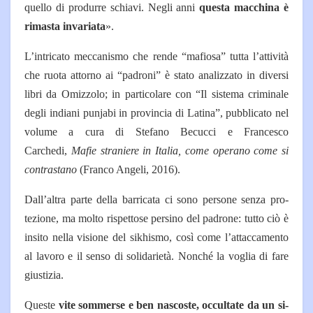
quello di produrre schiavi. Ne­gli anni
questa macchina è
ri­masta invariata
».
L’intricato meccanismo che rende “mafiosa” tutta l’attività
che ruota attorno ai “padroni” è stato analizzato in diversi
libri da Omizzolo; in particolare con “Il sistema criminale
degli india­ni punjabi in provincia di Latina”, pubblicato nel
volume a cura di Stefano Becucci e Francesco
Carchedi,
Mafie straniere in Ita­lia, come operano come si
con­trastano
(Franco Angeli, 2016).
Dall’altra parte della barrica­ta ci sono persone senza pro­
tezione, ma molto rispettose persino del padrone: tutto ciò è
insito nella visione del sikhi­smo, così come l’attaccamen­to
al lavoro e il senso di solida­rietà. Nonché la voglia di fare
giustizia.
Queste
vite sommerse e ben nascoste, occultate da un si­