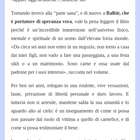
Tornando invece alla “parte sana”, e di nuovo a
Balbir, che
è portatore di speranza vera
, vale la pena leggere il libro
per­ché è un’incredibile immersio­ne nell’universo fisico,
mentale e spirituale di un uomo dall’e­levata forza morale.
«Da circa sei anni non entro in un nego­zio, non torno a casa
dai miei figli, non vado a fare una pas­seggiata, a una festa
sikh o a un matrimonio. Sono carne e ossa usate dal
padrone per i suoi in­teressi», racconta nel volume.
Per ben sei anni, relegato in una roulotte, vive vessazioni,
fame, privazione di libertà per­sonale e duro lavoro. E
tuttavia non si arrende, mantiene sal­da la sua umanità e lo
sguardo alto al cielo: è un insegnamen­to di come si possa
non passare dal ruolo di vittima a quello di carnefice, e di
come si possa te­stimoniare il bene.