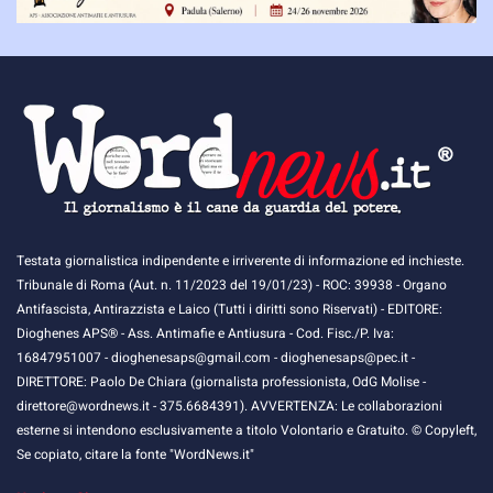
Testata giornalistica indipendente e irriverente di informazione ed inchieste.
Tribunale di Roma (Aut. n. 11/2023 del 19/01/23) - ROC: 39938 - Organo
Antifascista, Antirazzista e Laico (Tutti i diritti sono Riservati) - EDITORE:
Dioghenes APS® - Ass. Antimafie e Antiusura - Cod. Fisc./P. Iva:
16847951007 - dioghenesaps@gmail.com - dioghenesaps@pec.it - ​​
DIRETTORE: Paolo De Chiara (giornalista professionista, OdG Molise -
direttore@wordnews.it - ​​375.6684391). AVVERTENZA: Le collaborazioni
esterne si intendono esclusivamente a titolo Volontario e Gratuito. © Copyleft,
Se copiato, citare la fonte "WordNews.it"