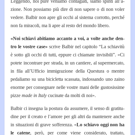
Leggendo, noi pure veniamo contagiati, siamo spinti all’a­
zione. Non possiamo più dire di non sapere o di non voler
ve­dere. Balbir non apre gli occhi al sistema corrotto, perché
non fa miracoli, ma li apre al resto del mondo libero.
«Noi schiavi abitiamo accan­to a voi, a volte anche den­
tro le vostre case»
scrive Bal­bir nel capitolo “La schiavitù
è sotto gli occhi di tutti, eppure ci chiamate invisibili”. «Ci
po­tete incontrare per strada, in un cantiere, al supermercato,
in fila all’Ufficio immigrazione della Questura o mentre
peda­liamo su una bicicletta scassa­ta, indossando uno zaino
enor­me per consegnare nelle vostre mani delle gustosissime
pizze
made in Italy
cucinate da mol­ti di noi».
Balbir ci insegna la postura da assumere, il senso di gratitu­
dine per il creato e l’amore per gli altri da mantenere anche
in situazioni di grave sofferen­za. «
Lo schiavo oggi non ha
le catene
, però, per come viene considerato, trattato,