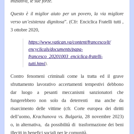
iniziativa, le sue forze.
Questo è il miglior aiuto per un povero, la via migliore
verso un’esistenza dignitosa
”. (Cfr: Enciclica Fratelli tutti ,
3 ottobre 2020,
https://www.vatican.va/content/francesco/it/
encyclicals/documents/papa-
francesco_20201003_enciclica-fratelli-
tutti.html
).
Contro fenomeni criminali come la tratta ed il grave
sfruttamento lavorativo accertamenti tempestivi debbono
dar luogo a pesanti meccanismi sanzionatori che
fungerebbero non solo da deterrenti ma anche da
risarcimento delle vittime (cfr. Corte europea dei diritti
dell’uomo,
Krachunova vs. Bulgaria
, 28 novembre 2023)
o, in alternativa, da possibilità di trasformazione dei beni
illeciti in benefici sociali per le comunità.