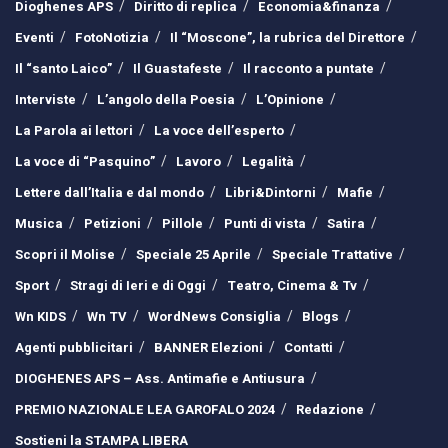
Dioghenes APS
Diritto di replica
Economia&finanza
Eventi
FotoNotizia
Il “Moscone”, la rubrica del Direttore
Il “santo Laico”
Il Guastafeste
Il racconto a puntate
Interviste
L’angolo della Poesia
L’Opinione
La Parola ai lettori
La voce dell’esperto
La voce di “Pasquino”
Lavoro
Legalità
Lettere dall’Italia e dal mondo
Libri&Dintorni
Mafie
Musica
Petizioni
Pillole
Punti di vista
Satira
Scopri il Molise
Speciale 25 Aprile
Speciale Trattative
Sport
Stragi di Ieri e di Oggi
Teatro, Cinema & Tv
Wn KIDS
Wn TV
WordNews Consiglia
Blogs
Agenti pubblicitari
BANNER Elezioni
Contatti
DIOGHENES APS – Ass. Antimafie e Antiusura
PREMIO NAZIONALE LEA GAROFALO 2024
Redazione
Sostieni la STAMPA LIBERA