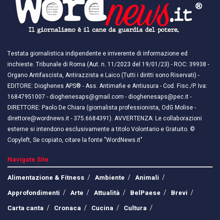
Testata giornalistica indipendente e irriverente di informazione ed
inchieste. Tribunale di Roma (Aut. n. 11/2023 del 19/01/23) - ROC: 39938 -
Organo Antifascista, Antirazzista e Laico (Tutti i diritti sono Riservati) -
EDITORE: Dioghenes APS® - Ass. Antimafie e Antiusura - Cod. Fisc./P. Iva:
16847951007 - dioghenesaps@gmail.com - dioghenesaps@pec.it - ​​
DIRETTORE: Paolo De Chiara (giornalista professionista, OdG Molise -
direttore@wordnews.it - ​​375.6684391). AVVERTENZA: Le collaborazioni
esterne si intendono esclusivamente a titolo Volontario e Gratuito. ©
Copyleft, Se copiato, citare la fonte "WordNews.it"
Navigate Site
Alimentazione & Fitness
Ambiente
Animali
Approfondimenti
Arte
Attualità
BelPaese
Brevi
Carta canta
Cronaca
Cucina
Cultura