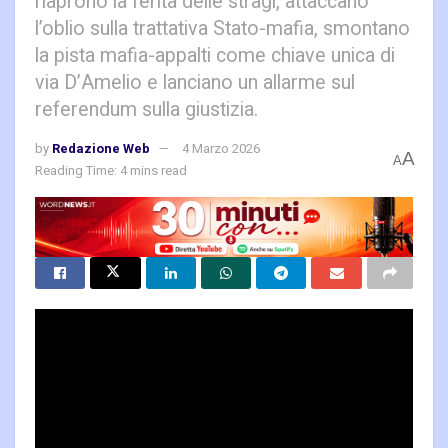
riaprono la ferita delle stragi, attaccano
l’oblio sulla trattativa Stato-mafia, smontano
la pista mafia-appalti come chiave unica di
via D’Amelio e lanciano un allarme sul
referendum sulla giustizia.
by
Redazione Web
4 Marzo 2026
A
A
Reading Time: 4 mins read