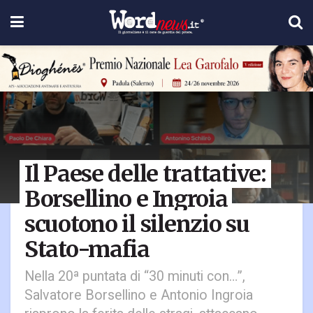
Il Paese delle trattative:
Borsellino e Ingroia
scuotono il silenzio su
Stato-mafia
Nella 20ª puntata di “30 minuti con…”,
Salvatore Borsellino e Antonio Ingroia