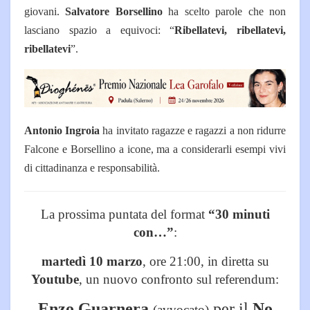
giovani.
Salvatore Borsellino
ha scelto parole che non
lasciano spazio a equivoci: “
Ribellatevi, ribellatevi,
ribellatevi
”.
Antonio Ingroia
ha invitato ragazze e ragazzi a non ridurre
Falcone e Borsellino a icone, ma a considerarli esempi vivi
di cittadinanza e responsabilità.
La prossima puntata del format
“30 minuti
con…”
:
martedì 10 marzo
, ore 21:00, in diretta su
Youtube
, un nuovo confronto sul referendum:
Enzo Guarnera
per il
No
(avvocato)