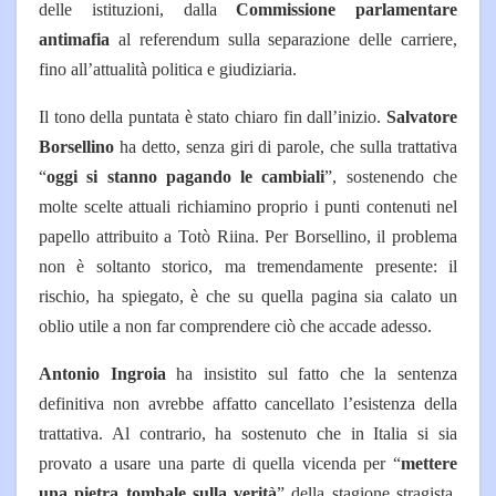
delle istituzioni, dalla
Commissione parlamentare
antimafia
al referendum sulla separazione delle carriere,
fino all’attualità politica e giudiziaria.
Il tono della puntata è stato chiaro fin dall’inizio.
Salvatore
Borsellino
ha detto, senza giri di parole, che sulla trattativa
“
oggi si stanno pagando le cambiali
”, sostenendo che
molte scelte attuali richiamino proprio i punti contenuti nel
papello attribuito a Totò Riina. Per Borsellino, il problema
non è soltanto storico, ma tremendamente presente: il
rischio, ha spiegato, è che su quella pagina sia calato un
oblio utile a non far comprendere ciò che accade adesso.
Antonio Ingroia
ha insistito sul fatto che la sentenza
definitiva non avrebbe affatto cancellato l’esistenza della
trattativa. Al contrario, ha sostenuto che in Italia si sia
provato a usare una parte di quella vicenda per “
mettere
una pietra tombale sulla verità
” della stagione stragista.