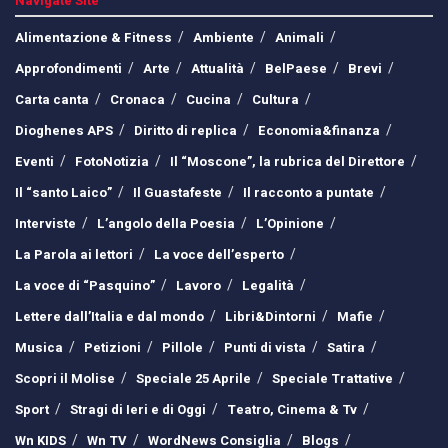
Navigate Site
Alimentazione & Fitness
Ambiente
Animali
Approfondimenti
Arte
Attualità
BelPaese
Brevi
Carta canta
Cronaca
Cucina
Cultura
Dioghenes APS
Diritto di replica
Economia&finanza
Eventi
FotoNotizia
Il “Moscone”, la rubrica del Direttore
Il “santo Laico”
Il Guastafeste
Il racconto a puntate
Interviste
L’angolo della Poesia
L’Opinione
La Parola ai lettori
La voce dell’esperto
La voce di “Pasquino”
Lavoro
Legalità
Lettere dall’Italia e dal mondo
Libri&Dintorni
Mafie
Musica
Petizioni
Pillole
Punti di vista
Satira
Scopri il Molise
Speciale 25 Aprile
Speciale Trattative
Sport
Stragi di Ieri e di Oggi
Teatro, Cinema & Tv
Wn KIDS
Wn TV
WordNews Consiglia
Blogs