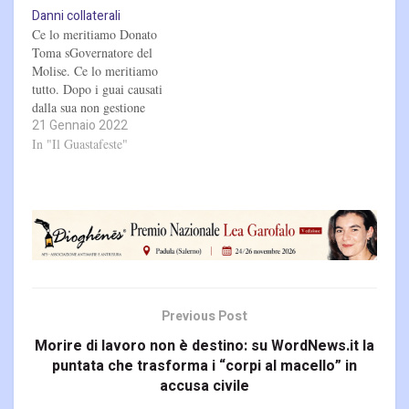
Danni collaterali
Ce lo meritiamo Donato
Toma sGovernatore del
Molise. Ce lo meritiamo
tutto. Dopo i guai causati
dalla sua non gestione
21 Gennaio 2022
politica, dopo le brutte
figure nazionali è arrivata
In "Il Guastafeste"
anche la ciliegina sulla
torta. Lo sGovernatore è
diventato anche un "grande
elettore". La politica di
oggi è ridotta anche a
questo. Un…
Previous Post
Morire di lavoro non è destino: su WordNews.it la
puntata che trasforma i “corpi al macello” in
accusa civile