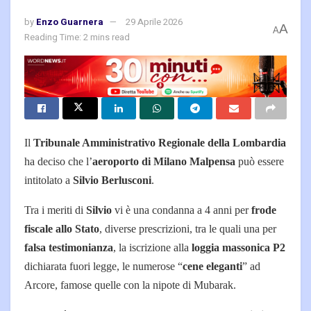
by
Enzo Guarnera
29 Aprile 2026
A
A
Reading Time: 2 mins read
Il
Tribunale Amministrativo Regionale della Lombardia
ha deciso che l’
aeroporto di Milano Malpensa
può essere
intitolato a
Silvio Berlusconi
.
Tra i meriti di
Silvio
vi è una condanna a 4 anni per
frode
fiscale allo Stato
, diverse prescrizioni, tra le quali una per
falsa testimonianza
, la iscrizione alla
loggia massonica P2
dichiarata fuori legge, le numerose “
cene eleganti
” ad
Arcore, famose quelle con la nipote di Mubarak.