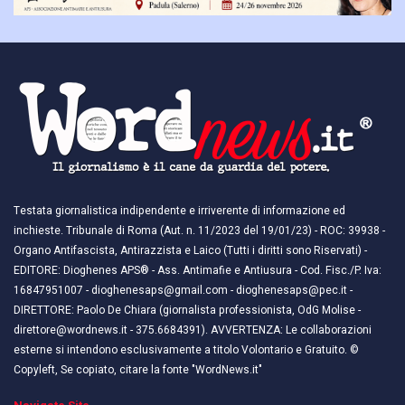
Testata giornalistica indipendente e irriverente di informazione ed
inchieste. Tribunale di Roma (Aut. n. 11/2023 del 19/01/23) - ROC: 39938 -
Organo Antifascista, Antirazzista e Laico (Tutti i diritti sono Riservati) -
EDITORE: Dioghenes APS® - Ass. Antimafie e Antiusura - Cod. Fisc./P. Iva:
16847951007 - dioghenesaps@gmail.com - dioghenesaps@pec.it - ​​
DIRETTORE: Paolo De Chiara (giornalista professionista, OdG Molise -
direttore@wordnews.it - ​​375.6684391). AVVERTENZA: Le collaborazioni
esterne si intendono esclusivamente a titolo Volontario e Gratuito. ©
Copyleft, Se copiato, citare la fonte "WordNews.it"