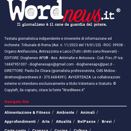
Testata giornalistica indipendente e irriverente di informazione ed
inchieste. Tribunale di Roma (Aut. n. 11/2023 del 19/01/23) - ROC: 39938 -
Organo Antifascista, Antirazzista e Laico (Tutti i diritti sono Riservati) -
EDITORE: Dioghenes APS® - Ass. Antimafie e Antiusura - Cod. Fisc./P. Iva:
16847951007 - dioghenesaps@gmail.com - dioghenesaps@pec.it - ​​
DIRETTORE: Paolo De Chiara (giornalista professionista, OdG Molise -
direttore@wordnews.it - ​​375.6684391). AVVERTENZA: Le collaborazioni
esterne si intendono esclusivamente a titolo Volontario e Gratuito. ©
Copyleft, Se copiato, citare la fonte "WordNews.it"
Navigate Site
Alimentazione & Fitness
Ambiente
Animali
Approfondimenti
Arte
Attualità
BelPaese
Brevi
Carta canta
Cronaca
Cucina
Cultura