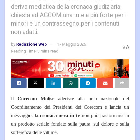
deriva mediatica della cronaca giudiziaria:
chiesta ad AGCOM una tutela più forte per i
minori e un contrassegno per i contenuti
non adatti.
by
Redazione Web
17 Maggio 2026
A
A
Reading Time: 3 mins read
Il
Corecom Molise
aderisce alla nota nazionale del
Coordinamento dei Presidenti dei Corecom e lancia un
messaggio: la
cronaca nera in tv
non può trasformarsi in
un prodotto seriale fondato sulla paura, sul dolore e sulla
sofferenza delle vittime.