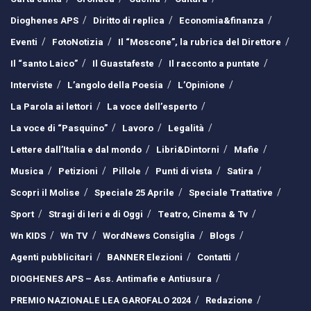
Dioghenes APS
Diritto di replica
Economia&finanza
Eventi
FotoNotizia
Il “Moscone”, la rubrica del Direttore
Il “santo Laico”
Il Guastafeste
Il racconto a puntate
Interviste
L’angolo della Poesia
L’Opinione
La Parola ai lettori
La voce dell’esperto
La voce di “Pasquino”
Lavoro
Legalità
Lettere dall’Italia e dal mondo
Libri&Dintorni
Mafie
Musica
Petizioni
Pillole
Punti di vista
Satira
Scopri il Molise
Speciale 25 Aprile
Speciale Trattative
Sport
Stragi di Ieri e di Oggi
Teatro, Cinema & Tv
Wn KIDS
Wn TV
WordNews Consiglia
Blogs
Agenti pubblicitari
BANNER Elezioni
Contatti
DIOGHENES APS – Ass. Antimafie e Antiusura
PREMIO NAZIONALE LEA GAROFALO 2024
Redazione