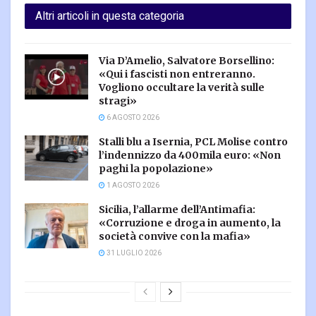
Altri articoli in questa categoria
Via D’Amelio, Salvatore Borsellino:
«Qui i fascisti non entreranno.
Vogliono occultare la verità sulle
stragi»
6 AGOSTO 2026
Stalli blu a Isernia, PCL Molise contro
l’indennizzo da 400mila euro: «Non
paghi la popolazione»
1 AGOSTO 2026
Sicilia, l’allarme dell’Antimafia:
«Corruzione e droga in aumento, la
società convive con la mafia»
31 LUGLIO 2026