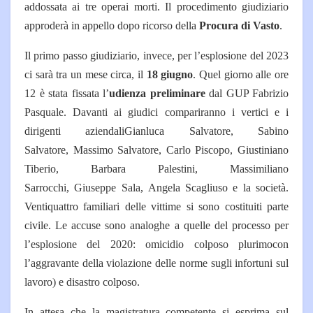
addossata ai tre operai morti. Il procedimento giudiziario
approderà in appello dopo ricorso della
Procura di Vasto
.
Il primo passo giudiziario, invece, per l’esplosione del 2023
ci sarà tra un mese circa, il
18 giugno
. Quel giorno alle ore
12 è stata fissata l’
udienza preliminare
dal GUP Fabrizio
Pasquale. Davanti ai giudici compariranno i vertici e i
dirigenti aziendaliGianluca Salvatore, Sabino
Salvatore, Massimo Salvatore, Carlo Piscopo, Giustiniano
Tiberio, Barbara Palestini, Massimiliano
Sarrocchi, Giuseppe Sala, Angela Scagliuso e la società.
Ventiquattro familiari delle vittime si sono costituiti parte
civile. Le accuse sono analoghe a quelle del processo per
l’esplosione del 2020: omicidio colposo plurimocon
l’aggravante della violazione delle norme sugli infortuni sul
lavoro) e disastro colposo.
In attesa che la magistratura competente si esprima sul