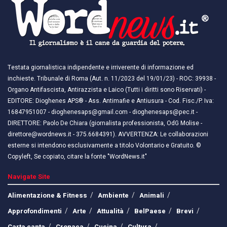
Testata giornalistica indipendente e irriverente di informazione ed
inchieste. Tribunale di Roma (Aut. n. 11/2023 del 19/01/23) - ROC: 39938 -
Organo Antifascista, Antirazzista e Laico (Tutti i diritti sono Riservati) -
EDITORE: Dioghenes APS® - Ass. Antimafie e Antiusura - Cod. Fisc./P. Iva:
16847951007 - dioghenesaps@gmail.com - dioghenesaps@pec.it - ​​
DIRETTORE: Paolo De Chiara (giornalista professionista, OdG Molise -
direttore@wordnews.it - ​​375.6684391). AVVERTENZA: Le collaborazioni
esterne si intendono esclusivamente a titolo Volontario e Gratuito. ©
Copyleft, Se copiato, citare la fonte "WordNews.it"
Navigate Site
Alimentazione & Fitness
Ambiente
Animali
Approfondimenti
Arte
Attualità
BelPaese
Brevi
Carta canta
Cronaca
Cucina
Cultura