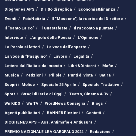
Dioghenes APS
Diritto di replica
Economia&finanza
Eventi
FotoNotizia
Il “Moscone”, la rubrica del Direttore
Il “santo Laico”
Il Guastafeste
Il racconto a puntate
Interviste
L’angolo della Poesia
L’Opinione
La Parola ai lettori
La voce dell’esperto
La voce di “Pasquino”
Lavoro
Legalità
Lettere dall’Italia e dal mondo
Libri&Dintorni
Mafie
Musica
Petizioni
Pillole
Punti di vista
Satira
Scopri il Molise
Speciale 25 Aprile
Speciale Trattative
Sport
Stragi di Ieri e di Oggi
Teatro, Cinema & Tv
Wn KIDS
Wn TV
WordNews Consiglia
Blogs
Agenti pubblicitari
BANNER Elezioni
Contatti
DIOGHENES APS – Ass. Antimafie e Antiusura
PREMIO NAZIONALE LEA GAROFALO 2024
Redazione