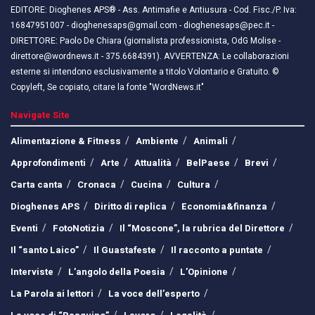
EDITORE: Dioghenes APS® - Ass. Antimafie e Antiusura - Cod. Fisc./P. Iva:
16847951007 - dioghenesaps@gmail.com - dioghenesaps@pec.it - ​​
DIRETTORE: Paolo De Chiara (giornalista professionista, OdG Molise -
direttore@wordnews.it - ​​375.6684391). AVVERTENZA: Le collaborazioni
esterne si intendono esclusivamente a titolo Volontario e Gratuito. ©
Copyleft, Se copiato, citare la fonte "WordNews.it"
Navigate Site
Alimentazione & Fitness
Ambiente
Animali
Approfondimenti
Arte
Attualità
BelPaese
Brevi
Carta canta
Cronaca
Cucina
Cultura
Dioghenes APS
Diritto di replica
Economia&finanza
Eventi
FotoNotizia
Il “Moscone”, la rubrica del Direttore
Il “santo Laico”
Il Guastafeste
Il racconto a puntate
Interviste
L’angolo della Poesia
L’Opinione
La Parola ai lettori
La voce dell’esperto