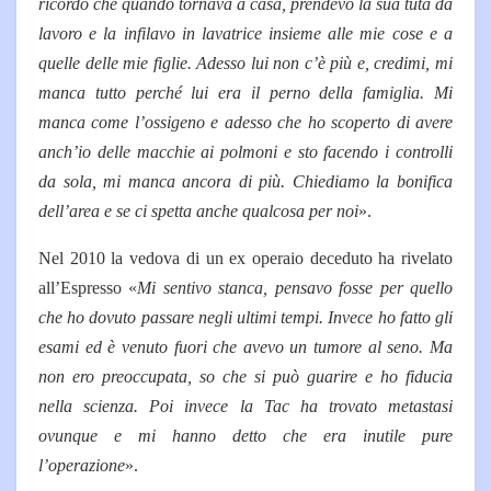
ricordo che quando tornava a casa, prendevo la sua tuta da
lavoro e la infilavo in lavatrice insieme alle mie cose e a
quelle delle mie figlie. Adesso lui non c’è più e, credimi, mi
manca tutto perché lui era il perno della famiglia. Mi
manca come l’ossigeno e adesso che ho scoperto di avere
anch’io delle macchie ai polmoni e sto facendo i controlli
da sola, mi manca ancora di più. Chiediamo la bonifica
dell’area e se ci spetta anche qualcosa per noi
».
Nel 2010 la vedova di un ex operaio deceduto ha rivelato
all’Espresso «
Mi sentivo stanca, pensavo fosse per quello
che ho dovuto passare negli ultimi tempi. Invece ho fatto gli
esami ed è venuto fuori che avevo un tumore al seno. Ma
non ero preoccupata, so che si può guarire e ho fiducia
nella scienza. Poi invece la Tac ha trovato metastasi
ovunque e mi hanno detto che era inutile pure
l’operazione
».