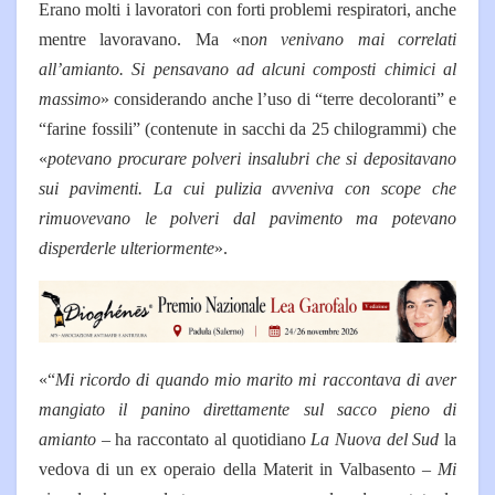
Erano molti i lavoratori con forti problemi respiratori, anche
mentre lavoravano. Ma «n
on venivano mai correlati
all’amianto. Si pensavano ad alcuni composti chimici al
massimo
» considerando anche l’uso di “terre decoloranti” e
“farine fossili” (contenute in sacchi da 25 chilogrammi) che
«
potevano procurare polveri insalubri che si depositavano
sui pavimenti. La cui pulizia avveniva con scope che
rimuovevano le polveri dal pavimento ma potevano
disperderle ulteriormente
».
«“
Mi ricordo di quando mio marito mi raccontava di aver
mangiato il panino direttamente sul sacco pieno di
amianto
– ha raccontato al quotidiano
La Nuova del Sud
la
vedova di un ex operaio della Materit in Valbasento –
Mi