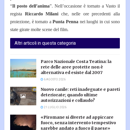
“
Il posto dell’anima
”. Nell’occasione è tornato a Vasto il
regista
Riccardo Milani
che, nelle ore precedenti alla
proiezione, è tornato a
Punta Penna
nei luoghi in cui sono
state girate molte scene del film.
Altri articoli in questa categoria
Parco Nazionale Costa Teatina: la
rete delle aree protette non è
alternativa ed esiste dal 2007
6 AGOSTO 2026
Nuovo canile: reti inadeguate e pareti
deteriorate; quando ultime
autorizzazioni e collaudo?
21 LUGLIO 2026
«Piromane si diverte ad appiccare
fuoco, senza intervento tempestivo
sarebbe andato a fuoco il paese»