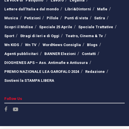
La voce di “Pasquino”
Lavoro
Legalità
Lettere dall’Italia e dal mondo
Libri&Dintorni
Mafie
Musica
Petizioni
Pillole
Punti di vista
Satira
Scopri il Molise
Speciale 25 Aprile
Speciale Trattative
Sport
Stragi di Ieri e di Oggi
Teatro, Cinema & Tv
Wn KIDS
Wn TV
WordNews Consiglia
Blogs
Agenti pubblicitari
BANNER Elezioni
Contatti
DIOGHENES APS – Ass. Antimafie e Antiusura
PREMIO NAZIONALE LEA GAROFALO 2024
Redazione
Sostieni la STAMPA LIBERA
Follow Us