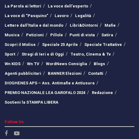
La Parola ai lettori
La voce dell’esperto
La voce di “Pasquino”
Lavoro
Legalità
Lettere dall’Italia e dal mondo
Libri&Dintorni
Mafie
Musica
Petizioni
Pillole
Punti di vista
Satira
Scopri il Molise
Speciale 25 Aprile
Speciale Trattative
Sport
Stragi di Ieri e di Oggi
Teatro, Cinema & Tv
Wn KIDS
Wn TV
WordNews Consiglia
Blogs
Agenti pubblicitari
BANNER Elezioni
Contatti
DIOGHENES APS – Ass. Antimafie e Antiusura
PREMIO NAZIONALE LEA GAROFALO 2024
Redazione
Sostieni la STAMPA LIBERA
Follow Us