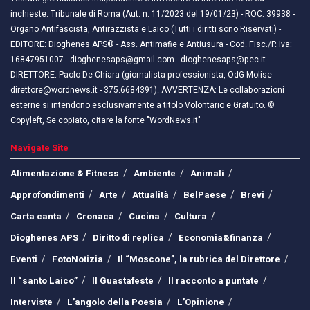
inchieste. Tribunale di Roma (Aut. n. 11/2023 del 19/01/23) - ROC: 39938 -
Organo Antifascista, Antirazzista e Laico (Tutti i diritti sono Riservati) -
EDITORE: Dioghenes APS® - Ass. Antimafie e Antiusura - Cod. Fisc./P. Iva:
16847951007 - dioghenesaps@gmail.com - dioghenesaps@pec.it - ​​
DIRETTORE: Paolo De Chiara (giornalista professionista, OdG Molise -
direttore@wordnews.it - ​​375.6684391). AVVERTENZA: Le collaborazioni
esterne si intendono esclusivamente a titolo Volontario e Gratuito. ©
Copyleft, Se copiato, citare la fonte "WordNews.it"
Navigate Site
Alimentazione & Fitness
Ambiente
Animali
Approfondimenti
Arte
Attualità
BelPaese
Brevi
Carta canta
Cronaca
Cucina
Cultura
Dioghenes APS
Diritto di replica
Economia&finanza
Eventi
FotoNotizia
Il “Moscone”, la rubrica del Direttore
Il “santo Laico”
Il Guastafeste
Il racconto a puntate
Interviste
L’angolo della Poesia
L’Opinione