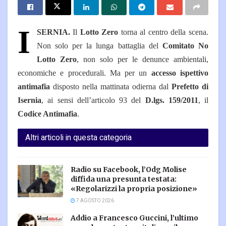
I
SERNIA.
Il
Lotto Zero
torna al centro della scena.
Non solo per la lunga battaglia del
Comitato No
Lotto Zero
, non solo per le denunce ambientali,
economiche e procedurali. Ma per un
accesso ispettivo
antimafia
disposto nella mattinata odierna dal
Prefetto di
Isernia
, ai sensi dell’articolo 93 del
D.lgs. 159/2011
, il
Codice Antimafia
.
Altri articoli in questa categoria
Radio su Facebook, l’Odg Molise
diffida una presunta testata:
«Regolarizzi la propria posizione»
7 AGOSTO 2026
Addio a Francesco Guccini, l’ultimo