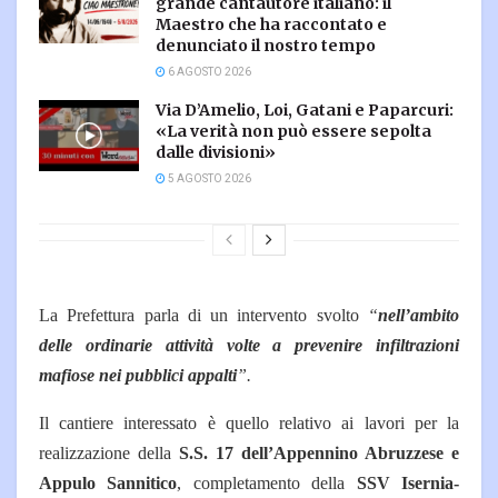
grande cantautore italiano: il
Maestro che ha raccontato e
denunciato il nostro tempo
6 AGOSTO 2026
Via D’Amelio, Loi, Gatani e Paparcuri:
«La verità non può essere sepolta
dalle divisioni»
5 AGOSTO 2026
La Prefettura parla di un intervento svolto
“
nell’ambito
delle ordinarie attività volte a prevenire infiltrazioni
mafiose nei pubblici appalti
”.
Il cantiere interessato è quello relativo ai lavori per la
realizzazione della
S.S. 17 dell’Appennino Abruzzese e
Appulo Sannitico
, completamento della
SSV Isernia-