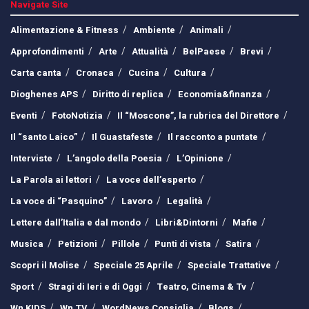
Navigate Site
Alimentazione & Fitness
Ambiente
Animali
Approfondimenti
Arte
Attualità
BelPaese
Brevi
Carta canta
Cronaca
Cucina
Cultura
Dioghenes APS
Diritto di replica
Economia&finanza
Eventi
FotoNotizia
Il “Moscone”, la rubrica del Direttore
Il “santo Laico”
Il Guastafeste
Il racconto a puntate
Interviste
L’angolo della Poesia
L’Opinione
La Parola ai lettori
La voce dell’esperto
La voce di “Pasquino”
Lavoro
Legalità
Lettere dall’Italia e dal mondo
Libri&Dintorni
Mafie
Musica
Petizioni
Pillole
Punti di vista
Satira
Scopri il Molise
Speciale 25 Aprile
Speciale Trattative
Sport
Stragi di Ieri e di Oggi
Teatro, Cinema & Tv
Wn KIDS
Wn TV
WordNews Consiglia
Blogs