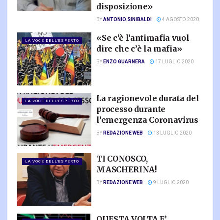
disposizione»
BY
ANTONIO SINIBALDI
4 AGOSTO 2020
«Se c’è l’antimafia vuol
LA VOCE DELL'ESPERTO
dire che c’è la mafia»
BY
ENZO GUARNERA
17 LUGLIO 2020
La ragionevole durata del
LA VOCE DELL'ESPERTO
processo durante
l’emergenza Coronavirus
BY
REDAZIONE WEB
13 LUGLIO 2020
TI CONOSCO,
LA VOCE DELL'ESPERTO
MASCHERINA!
BY
REDAZIONE WEB
9 LUGLIO 2020
QUESTA VOLTA E’