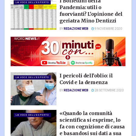
I Bollettini della
LA VOCE DELL'ESPERTO
Pandemia: utili o
fuorvianti? L’opinione del
geriatra Mino Dentizzi
BY
REDAZIONE WEB
9 NOVEMBRE 2020
I pericoli dell’oblio: il
LA VOCE DELL'ESPERTO
Covid e la demenza
BY
REDAZIONE WEB
28 SETTEMBRE 2020
«Quando la comunità
LA VOCE DELL'ESPERTO
scientifica si esprime, lo
fa con cognizione di causa
e basandosi sui dati a sua