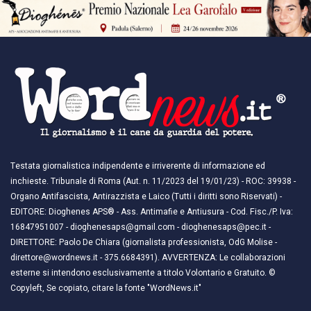
Testata giornalistica indipendente e irriverente di informazione ed
inchieste. Tribunale di Roma (Aut. n. 11/2023 del 19/01/23) - ROC: 39938 -
Organo Antifascista, Antirazzista e Laico (Tutti i diritti sono Riservati) -
EDITORE: Dioghenes APS® - Ass. Antimafie e Antiusura - Cod. Fisc./P. Iva:
16847951007 - dioghenesaps@gmail.com - dioghenesaps@pec.it - ​​
DIRETTORE: Paolo De Chiara (giornalista professionista, OdG Molise -
direttore@wordnews.it - ​​375.6684391). AVVERTENZA: Le collaborazioni
esterne si intendono esclusivamente a titolo Volontario e Gratuito. ©
Copyleft, Se copiato, citare la fonte "WordNews.it"