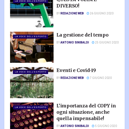
LA VOCE DELL'ESPERTO
DIVERSO!
BY
REDAZIONE WEB
26 GIUGNO 2020
La gestione del tempo
LA VOCE DELL'ESPERTO
BY
ANTONIO SINIBALDI
25 GIUGNO 2020
Eventi e Covid-19
LA VOCE DELL'ESPERTO
BY
REDAZIONE WEB
7 GIUGNO 2020
L’importanza del COPY in
LA VOCE DELL'ESPERTO
ogni situazione, anche
quella impensabile!
BY
ANTONIO SINIBALDI
5 GIUGNO 2020