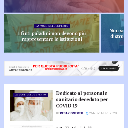
LA VOCE DELL'ESPERTO
Non siete
I finti paladini non devono più
distrutt
rappresentare le istituzioni
Dedicato al personale
LA VOCE DELL'ESPERTO
sanitario deceduto per
COVID-19
BY
REDAZIONE WEB
26 NOVEMBRE 2020