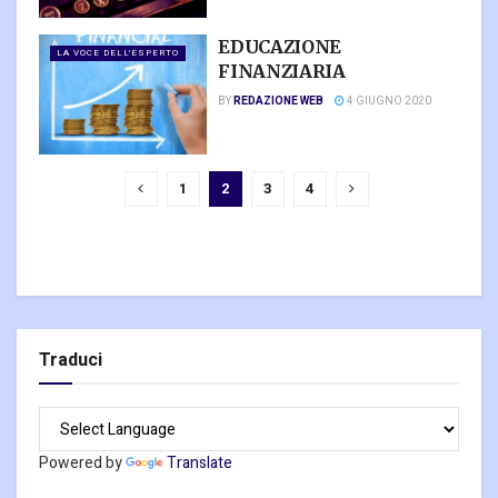
EDUCAZIONE
LA VOCE DELL'ESPERTO
FINANZIARIA
BY
REDAZIONE WEB
4 GIUGNO 2020
1
2
3
4
Traduci
Powered by
Translate