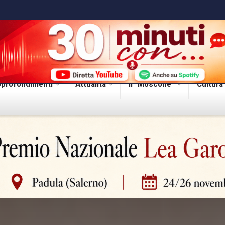
profondimenti
Attualità
Il “Moscone”
Cultura