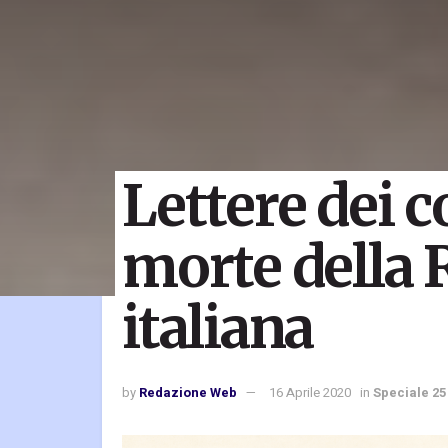
Lettere dei 
morte della 
italiana
by
Redazione Web
16 Aprile 2020
in
Speciale 25