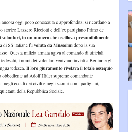
 ancora oggi poco conosciuta e approfondita: si ricordano a
llo storico Lazzero Ricciotti e dell’ex partigiano Primo de
ti volontari, in un numero che oscillava presumibilmente
voluta da Mussolini
za di SS italiane fu
dopo la sua
asso. Questa milizia armata agiva al comando di ufficiali
o tedeschi, i nomi dei volontari venivano inviati a Berlino e gli
Il loro giuramento rivelava il totale ossequio
lingua tedesca.
ta obbediente ad Adolf Hitler supremo comandante
 negli eccidi dei civili e negli scontri con i partigiani,
quietanti della Repubblica Sociale.