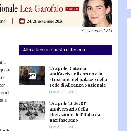
31 gennaio 1945
Altri articoli in questa categoria
i il
25 aprile, Catania
 queste
antifascista: il corteo e lo
co
striscione nel palazzo della
per
sede di Alleanza Nazionale
o e mi
26 APRILE 2026
o a
25 aprile 2026: 81°
anniversario della
liberazione dell’Italia dal
nazifascismo
25 APRILE 2026
è più