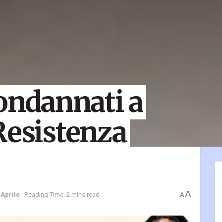
condannati a
Resistenza
A
 Aprile
Reading Time: 2 mins read
A