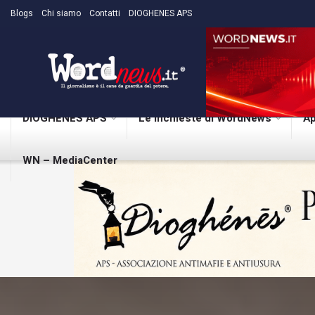
Blogs
Chi siamo
Contatti
DIOGHENES APS
DIOGHENES APS
Le inchieste di WordNews
Ap
WN – MediaCenter