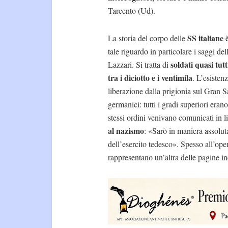
Tarcento (Ud).
SS italiane
La storia del corpo delle
è
tale riguardo in particolare i saggi de
soldati quasi tut
Lazzari. Si tratta di
tra i diciotto e i ventimila
. L’esisten
liberazione dalla prigionia sul Gran S
germanici: tutti i gradi superiori eran
stessi ordini venivano comunicati in 
al nazismo
: «Sarò in maniera assolu
dell’esercito tedesco». Spesso all’opera
rappresentano un’altra delle pagine in