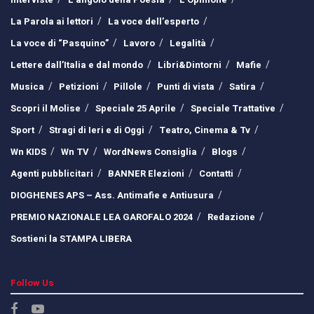
La Parola ai lettori
La voce dell’esperto
La voce di “Pasquino”
Lavoro
Legalità
Lettere dall’Italia e dal mondo
Libri&Dintorni
Mafie
Musica
Petizioni
Pillole
Punti di vista
Satira
Scopri il Molise
Speciale 25 Aprile
Speciale Trattative
Sport
Stragi di Ieri e di Oggi
Teatro, Cinema & Tv
Wn KIDS
Wn TV
WordNews Consiglia
Blogs
Agenti pubblicitari
BANNER Elezioni
Contatti
DIOGHENES APS – Ass. Antimafie e Antiusura
PREMIO NAZIONALE LEA GAROFALO 2024
Redazione
Sostieni la STAMPA LIBERA
Follow Us