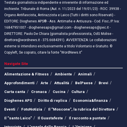
Testata giornalistica indipendente e irriverente di informazione ed
inchieste. Tribunale di Roma (Aut. n. 11/2023 del 19/01/23) - ROC: 39938 -
Organo Antifascista, Antirazzista e Laico (Tutti i diritti sono Riservati) -
EDITORE: Dioghenes APS® - Ass. Antimafie e Antiusura - Cod. Fisc./P. Iva:
16847951007 - dioghenesaps@gmail.com - dioghenesaps@pec.it - ​​
DIRETTORE: Paolo De Chiara (giornalista professionista, OdG Molise -
direttore@wordnews.it - ​​375.6684391). AVVERTENZA: Le collaborazioni
esterne si intendono esclusivamente a titolo Volontario e Gratuito. ©
Copyleft, Se copiato, citare la fonte "WordNews.it"
Navigate Site
Alimentazione & Fitness
Ambiente
Animali
Approfondimenti
Arte
Attualità
BelPaese
Brevi
Carta canta
Cronaca
Cucina
Cultura
Dioghenes APS
Diritto di replica
Economia&finanza
Eventi
FotoNotizia
Il “Moscone”, la rubrica del Direttore
Il “santo Laico”
Il Guastafeste
Il racconto a puntate
Interviste
L’angolo della Poesia
L’Opinione