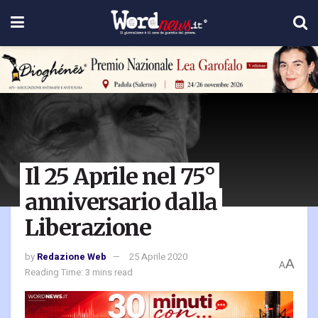
Il 25 Aprile nel 75°
anniversario dalla
Liberazione
by
Redazione Web
25 Aprile 2020
A
A
Reading Time: 3 mins read