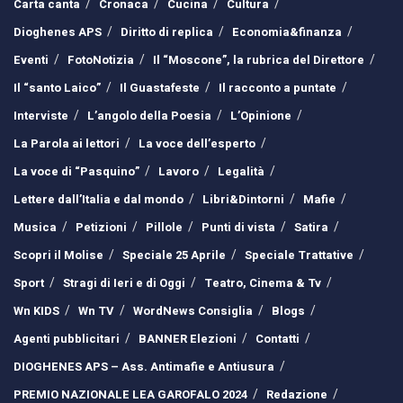
Carta canta
Cronaca
Cucina
Cultura
Dioghenes APS
Diritto di replica
Economia&finanza
Eventi
FotoNotizia
Il “Moscone”, la rubrica del Direttore
Il “santo Laico”
Il Guastafeste
Il racconto a puntate
Interviste
L’angolo della Poesia
L’Opinione
La Parola ai lettori
La voce dell’esperto
La voce di “Pasquino”
Lavoro
Legalità
Lettere dall’Italia e dal mondo
Libri&Dintorni
Mafie
Musica
Petizioni
Pillole
Punti di vista
Satira
Scopri il Molise
Speciale 25 Aprile
Speciale Trattative
Sport
Stragi di Ieri e di Oggi
Teatro, Cinema & Tv
Wn KIDS
Wn TV
WordNews Consiglia
Blogs
Agenti pubblicitari
BANNER Elezioni
Contatti
DIOGHENES APS – Ass. Antimafie e Antiusura
PREMIO NAZIONALE LEA GAROFALO 2024
Redazione