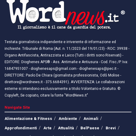
Testata giornalistica indipendente e irriverente di informazione ed
inchieste. Tribunale di Roma (Aut. n. 11/2023 del 19/01/23) - ROC: 39938 -
Organo Antifascista, Antirazzista e Laico (Tutti i diritti sono Riservati) -
EDITORE: Dioghenes APS® - Ass. Antimafie e Antiusura - Cod. Fisc./P. Iva:
16847951007 - dioghenesaps@gmail.com - dioghenesaps@pec.it - ​​
DIRETTORE: Paolo De Chiara (giornalista professionista, OdG Molise -
direttore@wordnews.it - ​​375.6684391). AVVERTENZA: Le collaborazioni
esterne si intendono esclusivamente a titolo Volontario e Gratuito. ©
Copyleft, Se copiato, citare la fonte "WordNews.it"
Navigate Site
Alimentazione & Fitness
Ambiente
Animali
Approfondimenti
Arte
Attualità
BelPaese
Brevi