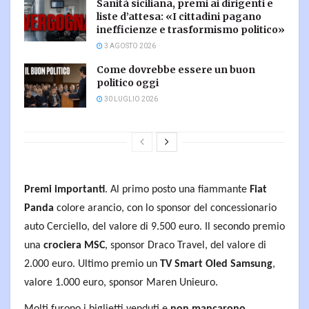
Sanità siciliana, premi ai dirigenti e
liste d’attesa: «I cittadini pagano
inefficienze e trasformismo politico»
3 AGOSTO 2026
Come dovrebbe essere un buon
politico oggi
30 LUGLIO 2026
Premi importanti
. Al primo posto una fiammante
Fiat
Panda
colore arancio, con lo sponsor del concessionario
auto Cerciello, del valore di 9.500 euro. Il secondo premio
una
crociera MSC
, sponsor Draco Travel, del valore di
2.000 euro. Ultimo premio un
TV Smart Oled Samsung
,
valore 1.000 euro, sponsor Maren Unieuro.
Molti furono i biglietti venduti e
non mancarono