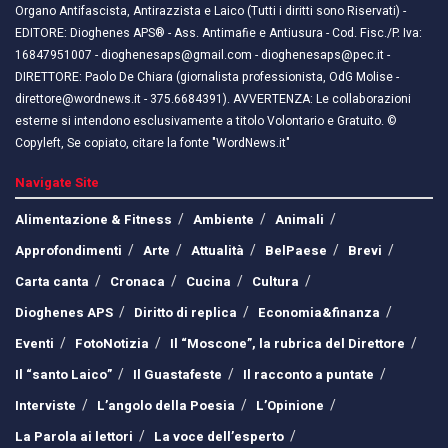
Organo Antifascista, Antirazzista e Laico (Tutti i diritti sono Riservati) -
EDITORE: Dioghenes APS® - Ass. Antimafie e Antiusura - Cod. Fisc./P. Iva:
16847951007 - dioghenesaps@gmail.com - dioghenesaps@pec.it - ​​
DIRETTORE: Paolo De Chiara (giornalista professionista, OdG Molise -
direttore@wordnews.it - ​​375.6684391). AVVERTENZA: Le collaborazioni
esterne si intendono esclusivamente a titolo Volontario e Gratuito. ©
Copyleft, Se copiato, citare la fonte "WordNews.it"
Navigate Site
Alimentazione & Fitness
Ambiente
Animali
Approfondimenti
Arte
Attualità
BelPaese
Brevi
Carta canta
Cronaca
Cucina
Cultura
Dioghenes APS
Diritto di replica
Economia&finanza
Eventi
FotoNotizia
Il “Moscone”, la rubrica del Direttore
Il “santo Laico”
Il Guastafeste
Il racconto a puntate
Interviste
L’angolo della Poesia
L’Opinione
La Parola ai lettori
La voce dell’esperto