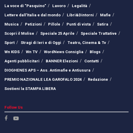
La voce di “Pasquino”
Lavoro
Legalità
Lettere dall’Italia e dal mondo
Libri&Dintorni
Mafie
Musica
Petizioni
Pillole
Punti di vista
Satira
Scopri il Molise
Speciale 25 Aprile
Speciale Trattative
Sport
Stragi di Ieri e di Oggi
Teatro, Cinema & Tv
Wn KIDS
Wn TV
WordNews Consiglia
Blogs
Agenti pubblicitari
BANNER Elezioni
Contatti
DIOGHENES APS – Ass. Antimafie e Antiusura
PREMIO NAZIONALE LEA GAROFALO 2024
Redazione
Sostieni la STAMPA LIBERA
Follow Us