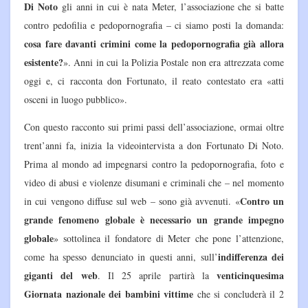
Di Noto
gli anni in cui è nata Meter, l’associazione che si batte
contro pedofilia e pedopornografia – ci siamo posti la domanda:
cosa fare davanti crimini come la pedopornografia già allora
esistente?
». Anni in cui la Polizia Postale non era attrezzata come
oggi e, ci racconta don Fortunato, il reato contestato era «atti
osceni in luogo pubblico».
Con questo racconto sui primi passi dell’associazione, ormai oltre
trent’anni fa, inizia la videointervista a don Fortunato Di Noto.
Prima al mondo ad impegnarsi contro la pedopornografia, foto e
video di abusi e violenze disumani e criminali che – nel momento
Contro un
in cui vengono diffuse sul web – sono già avvenuti. «
grande fenomeno globale è necessario un grande impegno
globale
» sottolinea il fondatore di Meter che pone l’attenzione,
indifferenza dei
come ha spesso denunciato in questi anni, sull’
giganti del web
venticinquesima
. Il 25 aprile partirà la
Giornata nazionale dei bambini vittime
che si concluderà il 2