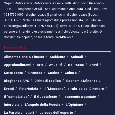
Organo Antifascista, Antirazzista e Laico (Tutti i diritti sono Riservati) -
EDITORE: Dioghenes APS® - Ass. Antimafie e Antiusura - Cod. Fisc./P. Iva:
16847951007 - dioghenesaps@gmail.com - dioghenesaps@pec.it - ​​
DIRETTORE: Paolo De Chiara (giornalista professionista, OdG Molise -
direttore@wordnews.it - ​​375.6684391). AVVERTENZA: Le collaborazioni
esterne si intendono esclusivamente a titolo Volontario e Gratuito. ©
Copyleft, Se copiato, citare la fonte "WordNews.it"
Navigate Site
Alimentazione & Fitness
Ambiente
Animali
Approfondimenti
Arte
Attualità
BelPaese
Brevi
Carta canta
Cronaca
Cucina
Cultura
Dioghenes APS
Diritto di replica
Economia&finanza
Eventi
FotoNotizia
Il “Moscone”, la rubrica del Direttore
Il “santo Laico”
Il Guastafeste
Il racconto a puntate
Interviste
L’angolo della Poesia
L’Opinione
La Parola ai lettori
La voce dell’esperto