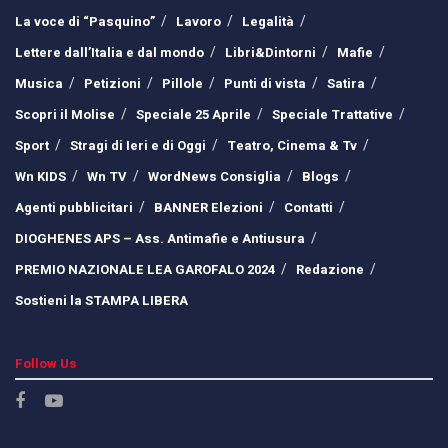
La voce di “Pasquino”
Lavoro
Legalità
Lettere dall’Italia e dal mondo
Libri&Dintorni
Mafie
Musica
Petizioni
Pillole
Punti di vista
Satira
Scopri il Molise
Speciale 25 Aprile
Speciale Trattative
Sport
Stragi di Ieri e di Oggi
Teatro, Cinema & Tv
Wn KIDS
Wn TV
WordNews Consiglia
Blogs
Agenti pubblicitari
BANNER Elezioni
Contatti
DIOGHENES APS – Ass. Antimafie e Antiusura
PREMIO NAZIONALE LEA GAROFALO 2024
Redazione
Sostieni la STAMPA LIBERA
Follow Us