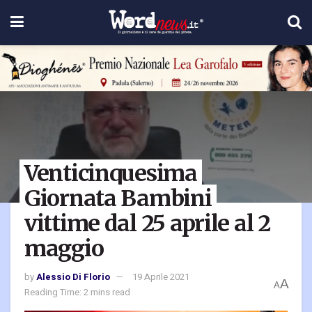
Venticinquesima
Giornata Bambini
vittime dal 25 aprile al 2
maggio
by
Alessio Di Florio
19 Aprile 2021
A
A
Reading Time: 2 mins read