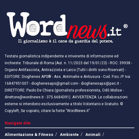
Testata giornalistica indipendente e irriverente di informazione ed
inchieste. Tribunale di Roma (Aut. n. 11/2023 del 19/01/23) - ROC: 39938 -
Organo Antifascista, Antirazzista e Laico (Tutti i diritti sono Riservati) -
EDITORE: Dioghenes APS® - Ass. Antimafie e Antiusura - Cod. Fisc./P. Iva:
16847951007 - dioghenesaps@gmail.com - dioghenesaps@pec.it - ​​
DIRETTORE: Paolo De Chiara (giornalista professionista, OdG Molise -
direttore@wordnews.it - ​​375.6684391). AVVERTENZA: Le collaborazioni
esterne si intendono esclusivamente a titolo Volontario e Gratuito. ©
Copyleft, Se copiato, citare la fonte "WordNews.it"
Navigate Site
Alimentazione & Fitness
Ambiente
Animali