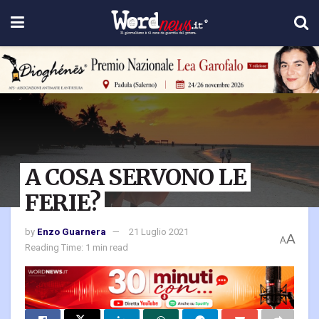
A COSA SERVONO LE
FERIE?
by
Enzo Guarnera
21 Luglio 2021
A
A
Reading Time: 1 min read