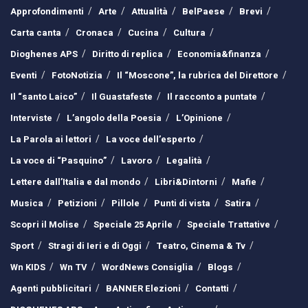
Approfondimenti
Arte
Attualità
BelPaese
Brevi
Carta canta
Cronaca
Cucina
Cultura
Dioghenes APS
Diritto di replica
Economia&finanza
Eventi
FotoNotizia
Il “Moscone”, la rubrica del Direttore
Il “santo Laico”
Il Guastafeste
Il racconto a puntate
Interviste
L’angolo della Poesia
L’Opinione
La Parola ai lettori
La voce dell’esperto
La voce di “Pasquino”
Lavoro
Legalità
Lettere dall’Italia e dal mondo
Libri&Dintorni
Mafie
Musica
Petizioni
Pillole
Punti di vista
Satira
Scopri il Molise
Speciale 25 Aprile
Speciale Trattative
Sport
Stragi di Ieri e di Oggi
Teatro, Cinema & Tv
Wn KIDS
Wn TV
WordNews Consiglia
Blogs
Agenti pubblicitari
BANNER Elezioni
Contatti