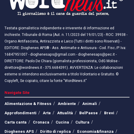
Testata giornalistica indipendente e irriverente di informazione ed
inchieste. Tribunale di Roma (Aut. n. 11/2023 del 19/01/23) - ROC: 39938 -
Organo Antifascista, Antirazzista e Laico (Tutti i diritti sono Riservati) -
EDITORE: Dioghenes APS® - Ass. Antimafie e Antiusura - Cod. Fisc./P. Iva:
16847951007 - dioghenesaps@gmail.com - dioghenesaps@pec.it - ​​
DIRETTORE: Paolo De Chiara (giornalista professionista, OdG Molise -
direttore@wordnews.it - ​​375.6684391). AVVERTENZA: Le collaborazioni
esterne si intendono esclusivamente a titolo Volontario e Gratuito. ©
Copyleft, Se copiato, citare la fonte "WordNews.it"
Navigate Site
Alimentazione & Fitness
Ambiente
Animali
Approfondimenti
Arte
Attualità
BelPaese
Brevi
Carta canta
Cronaca
Cucina
Cultura
Dioghenes APS
Diritto di replica
Economia&finanza