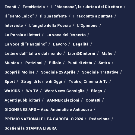
Eventi
FotoNotizia
Il “Moscone”, la rubrica del Direttore
Il “santo Laico”
Il Guastafeste
Il racconto a puntate
Interviste
L’angolo della Poesia
L’Opinione
La Parola ai lettori
La voce dell’esperto
La voce di “Pasquino”
Lavoro
Legalità
Lettere dall’Italia e dal mondo
Libri&Dintorni
Mafie
Musica
Petizioni
Pillole
Punti di vista
Satira
Scopri il Molise
Speciale 25 Aprile
Speciale Trattative
Sport
Stragi di Ieri e di Oggi
Teatro, Cinema & Tv
Wn KIDS
Wn TV
WordNews Consiglia
Blogs
Agenti pubblicitari
BANNER Elezioni
Contatti
DIOGHENES APS – Ass. Antimafie e Antiusura
PREMIO NAZIONALE LEA GAROFALO 2024
Redazione
Sostieni la STAMPA LIBERA