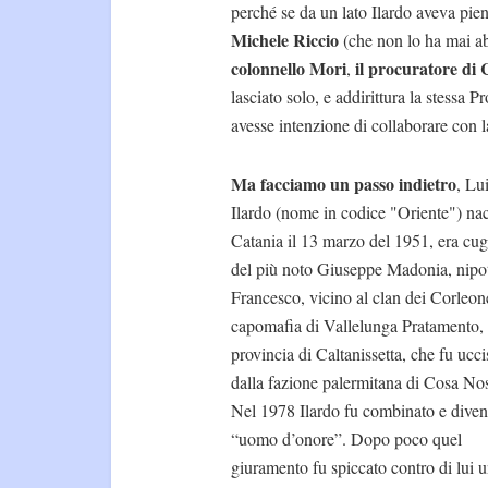
perché se da un lato Ilardo aveva piena
Michele Riccio
(che non lo ha mai abb
colonnello Mori
il procuratore di 
,
lasciato solo, e addirittura la stessa P
avesse intenzione di collaborare con l
Ma facciamo un passo indietro
, Lu
Ilardo (nome in codice "Oriente") na
Catania il 13 marzo del 1951, era cu
del più noto Giuseppe Madonia, nipot
Francesco, vicino al clan dei Corleon
capomafia di Vallelunga Pratamento, 
provincia di Caltanissetta, che fu ucci
dalla fazione palermitana di Cosa Nos
Nel 1978 Ilardo fu combinato e dive
“uomo d’onore”. Dopo poco quel
giuramento fu spiccato contro di lui 