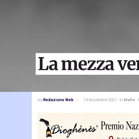
La mezza ver
by
Redazione Web
14 Novembre 2021
in
Mafie