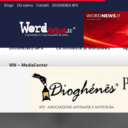
Blogs
Chi siamo
Contatti
DIOGHENES APS
DIOGHENES APS
Le inchieste di WordNews
Ap
WN – MediaCenter