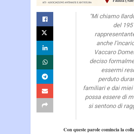
"Mi chiamo Ilard
del 1951
rappresentante
anche l’incaric
Vaccaro Domeni
deciso formalmen
essermi reso
perduto duran
familiari e dai miei
possa essere di mo
si sentono di rag
Con queste parole comincia la coll