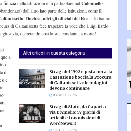
Colonnello
 fiducia nelle istituzioni e in particolare nel
il
andonato) dall'altro lato parte delle istituzioni, come
Caltanissetta Tinebra
altri gli ufficiali dei Ros
,
… lo hanno
rocura di Caltanissetta fece trapelare la voce che Luigi Ilardo
a giustizia, decretando così la sua condanna a morte!
igi
Altri articoli in questa categoria
cque a
gino
e di
Stragi del 1992 e pista nera, la
Cassazione boccia la Procura
esi e
di Caltanissetta: le indagini
in
devono continuare
so
8 AGOSTO 2026
tra.
Stragi di Stato, da Capaci a
nne
via D’Amelio: 57 giorni di
articoli e trasmissioni di
WordNews.it
un
19 LUGLIO 2026