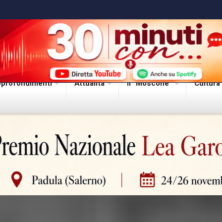
profondimenti
Attualità
Il “Moscone”
Cultura