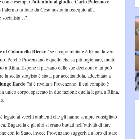
l'attentato al giudice Carlo Palermo
se come esempio
e
lo Palermo fu fatto da Cosa nostra in ossequio alla
o socialista…".
se al Colonnello Riccio:
"se il capo militare è Riina, la vera
no. Perché Provenzano è quello che sa più ragionare, molto
nto a Riina. Espone il paesano delle sue decisioni e lui può
la scelta stragista è stata, pur accettandola, addebitata a
iunge Ilardo
"si è rivolta a Provenzano, il cui compito è
 un unico corpo, spaccato in due fazioni: quella legata a Riina,
no."
è legato ai vecchi ambienti che gli hanno sempre consigliato
a, Bagarella e gli altri si erano buttati nell’attività di fare
one con lo Stato, invece Provenzano suggeriva a loro di stare