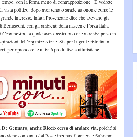
 un tempo, con la forma meno di contrapposizione. ‘E vedrete
 di vista politico, dopo aver tentato strade autonome come le
rande interesse, infatti Provenzano dice che avevano già
 di Berlusconi, con gli ambienti della nascente Forza Italia.
di Cosa nostra, la quale aveva assicurato che avrebbe preso in
spirazioni dell’organizzazione. Sia per la gente ristretta in
ri, per riprendere le attività produttive e affaristiche
a De Gennaro, anche Riccio cerca di andare via
, poiché si
mpo viene contattato dai Ros e incontra il generale Subranni