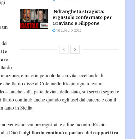
igi
‘Ndrangheta stragista:
ergastolo confermato per
Graviano e Filippone
e un
10 LUGLIO 2026
i del
 De
rare
 Ilardo
aborazione, e mise in pericolo la sua vita accettando di
ose che Ilardo disse al Colonnello Riccio riguardavano
osa anche sulla parte deviata dello stato, sui servizi segreti e
i Ilardo continuò anche quando egli uscì dal carcere e con il
 tanto in Sicilia.
amo venivano sempre registrati e a fine incontro Riccio
Luigi Ilardo continuò a parlare dei rapporti tra
 alla Dia)