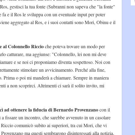
Ros, gestisci la tua fonte (Subranni non sapeva che "la fonte"
e fa e il Ros le sviluppa con un eventuale input per poter
iene aggregato al Ros, e i suoi contatti sono Mori, Obinu e il
e al Colonnello Riccio
che poteva trovare un modo per
arlo catturare, ma aggiunse: "Colonnello, lei non mi deve
chiamare e se noi ci proponiamo diventa sospettoso. Noi con
direttamente stimolare un avvicinamento. Perché alla fine,
 io. Prima o poi mi manderà a chiamare. Sempre in maniera
ti a non scoprirci. Altrimenti ci sarà il solito invito, mi
uscì ad ottenere la fiducia di Bernardo Provenzano
con il
ì a fissare un incontro, che sarebbe avvenuto in un casolare
 Riccio comunicò subito ai superiori, tra cui Mori, che vi
re Provenzano ma questi sembrarono disinteressati alla notizia,