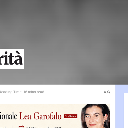
ità
A
Reading Time: 16 mins read
A