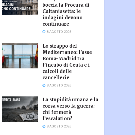
boccia la Procura di
Caltanissetta: le
indagini devono
continuare
8 AGOSTO 2026
Lo strappo del
Mediterraneo: l’asse
Roma-Madrid tra
l’incubo di Ceuta e i
calcoli delle
cancellerie
8 AGOSTO 2026
La stupidità umana e la
corsa verso la guerra:
chi fermerà
l’escalation?
8 AGOSTO 2026