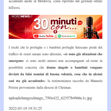
accadendo anche in Moldavia, come riportato dal giornale online
InTerris.
I rischi che le profughe e i bambini profughi finiscano prede del
«
ci sono già situazioni che
traffico di esseri umani sono altissimi,
emergono
: ci sono molti minori non accompagnati ed esiste la
donne singole o bambini vengano
possibilità concreta che
deviati da falsi uomini di buona volontà
, cosa che in alcuni
casi sta già accadendo
» la testimonianza raccolta da Manuela
Petrini proveniente dalla diocesi di Chisinau.
uploads/images/image_750x422_62357b4966c1c.jpg
2022-03-19 19:31:25