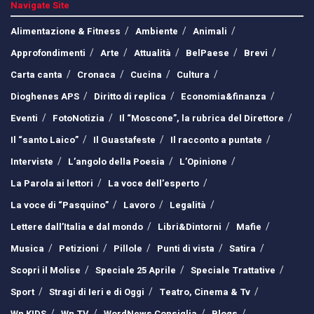
Navigate Site
Alimentazione & Fitness
Ambiente
Animali
Approfondimenti
Arte
Attualità
BelPaese
Brevi
Carta canta
Cronaca
Cucina
Cultura
Dioghenes APS
Diritto di replica
Economia&finanza
Eventi
FotoNotizia
Il “Moscone”, la rubrica del Direttore
Il “santo Laico”
Il Guastafeste
Il racconto a puntate
Interviste
L’angolo della Poesia
L’Opinione
La Parola ai lettori
La voce dell’esperto
La voce di “Pasquino”
Lavoro
Legalità
Lettere dall’Italia e dal mondo
Libri&Dintorni
Mafie
Musica
Petizioni
Pillole
Punti di vista
Satira
Scopri il Molise
Speciale 25 Aprile
Speciale Trattative
Sport
Stragi di Ieri e di Oggi
Teatro, Cinema & Tv
Wn KIDS
Wn TV
WordNews Consiglia
Blogs