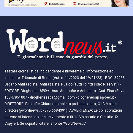
Testata giornalistica indipendente e irriverente di informazione ed
inchieste. Tribunale di Roma (Aut. n. 11/2023 del 19/01/23) - ROC: 39938 -
Organo Antifascista, Antirazzista e Laico (Tutti i diritti sono Riservati) -
EDITORE: Dioghenes APS® - Ass. Antimafie e Antiusura - Cod. Fisc./P. Iva:
16847951007 - dioghenesaps@gmail.com - dioghenesaps@pec.it - ​​
DIRETTORE: Paolo De Chiara (giornalista professionista, OdG Molise -
direttore@wordnews.it - ​​375.6684391). AVVERTENZA: Le collaborazioni
esterne si intendono esclusivamente a titolo Volontario e Gratuito. ©
Copyleft, Se copiato, citare la fonte "WordNews.it"