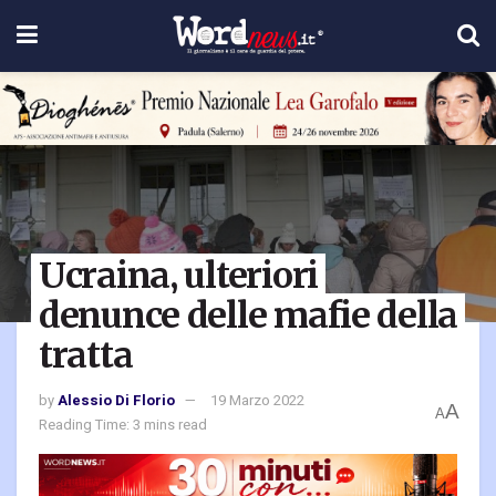
Ucraina, ulteriori
denunce delle mafie della
tratta
by
Alessio Di Florio
19 Marzo 2022
A
A
Reading Time: 3 mins read