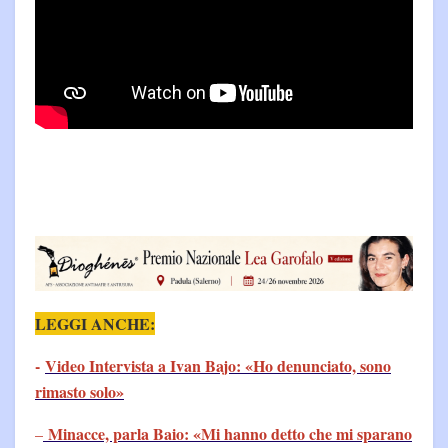
LEGGI ANCHE:
-
Video Intervista a Ivan Bajo: «Ho denunciato, sono
rimasto solo»
Minacce, parla Baio: «Mi hanno detto che mi sparano
–