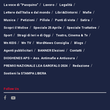
La voce di “Pasquino”
Lavoro
Legalità
Lettere dall’Italia e dal mondo
Libri&Dintorni
Mafie
Musica
Petizioni
Pillole
Punti di vista
Satira
Scopri il Molise
Speciale 25 Aprile
Speciale Trattative
Sport
Stragi di Ieri e di Oggi
Teatro, Cinema & Tv
Wn KIDS
Wn TV
WordNews Consiglia
Blogs
Agenti pubblicitari
BANNER Elezioni
Contatti
DIOGHENES APS – Ass. Antimafie e Antiusura
PREMIO NAZIONALE LEA GAROFALO 2024
Redazione
Sostieni la STAMPA LIBERA
Follow Us