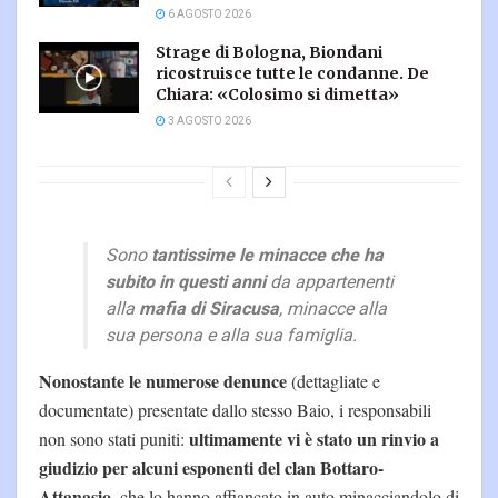
6 AGOSTO 2026
Strage di Bologna, Biondani
ricostruisce tutte le condanne. De
Chiara: «Colosimo si dimetta»
3 AGOSTO 2026
Sono
tantissime le minacce che ha
subito in questi anni
da appartenenti
alla
mafia di Siracusa
, minacce alla
sua persona e alla sua famiglia.
Nonostante le numerose denunce
(dettagliate e
documentate) presentate dallo stesso Baio, i responsabili
ultimamente vi è stato un rinvio a
non sono stati puniti:
giudizio per alcuni esponenti del clan Bottaro-
Attanasio
, che lo hanno affiancato in auto minacciandolo di