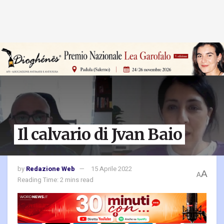
Il calvario di Jvan Baio
by
Redazione Web
15 Aprile 2022
A
A
Reading Time: 2 mins read