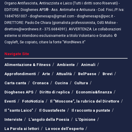
Organo Antifascista, Antirazzista e Laico (Tutti i diritti sono Riservati) -
EDITORE: Dioghenes APS® - Ass. Antimafie e Antiusura - Cod. Fisc./P. Iva:
16847951007 - dioghenesaps@gmail.com - dioghenesaps@pec.it - ​​
DIRETTORE: Paolo De Chiara (giornalista professionista, OdG Molise -
direttore@wordnews.it - ​​375.6684391). AVVERTENZA: Le collaborazioni
esterne si intendono esclusivamente a titolo Volontario e Gratuito. ©
Copyleft, Se copiato, citare la fonte "WordNews.it"
Navigate Site
Alimentazione & Fitness
Ambiente
Animali
Approfondimenti
Arte
Attualità
BelPaese
Brevi
Carta canta
Cronaca
Cucina
Cultura
Dioghenes APS
Diritto di replica
Economia&finanza
Eventi
FotoNotizia
Il “Moscone”, la rubrica del Direttore
Il “santo Laico”
Il Guastafeste
Il racconto a puntate
Interviste
L’angolo della Poesia
L’Opinione
La Parola ai lettori
La voce dell’esperto