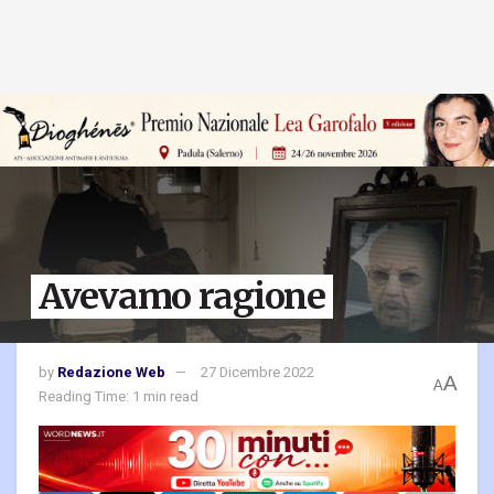
Avevamo ragione
by
Redazione Web
27 Dicembre 2022
A
A
Reading Time: 1 min read