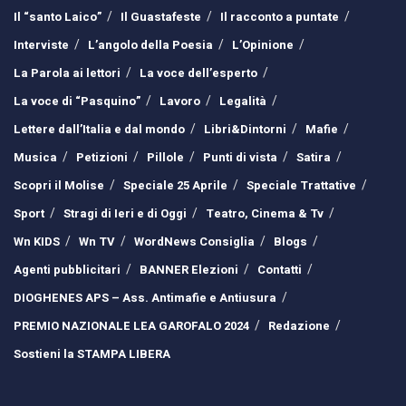
Il “santo Laico”
Il Guastafeste
Il racconto a puntate
Interviste
L’angolo della Poesia
L’Opinione
La Parola ai lettori
La voce dell’esperto
La voce di “Pasquino”
Lavoro
Legalità
Lettere dall’Italia e dal mondo
Libri&Dintorni
Mafie
Musica
Petizioni
Pillole
Punti di vista
Satira
Scopri il Molise
Speciale 25 Aprile
Speciale Trattative
Sport
Stragi di Ieri e di Oggi
Teatro, Cinema & Tv
Wn KIDS
Wn TV
WordNews Consiglia
Blogs
Agenti pubblicitari
BANNER Elezioni
Contatti
DIOGHENES APS – Ass. Antimafie e Antiusura
PREMIO NAZIONALE LEA GAROFALO 2024
Redazione
Sostieni la STAMPA LIBERA