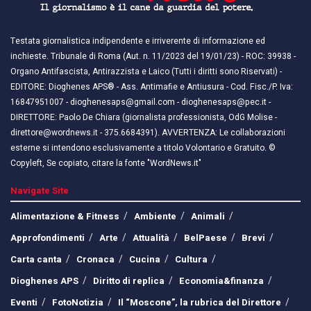
Testata giornalistica indipendente e irriverente di informazione ed
inchieste. Tribunale di Roma (Aut. n. 11/2023 del 19/01/23) - ROC: 39938 -
Organo Antifascista, Antirazzista e Laico (Tutti i diritti sono Riservati) -
EDITORE: Dioghenes APS® - Ass. Antimafie e Antiusura - Cod. Fisc./P. Iva:
16847951007 - dioghenesaps@gmail.com - dioghenesaps@pec.it - ​​
DIRETTORE: Paolo De Chiara (giornalista professionista, OdG Molise -
direttore@wordnews.it - ​​375.6684391). AVVERTENZA: Le collaborazioni
esterne si intendono esclusivamente a titolo Volontario e Gratuito. ©
Copyleft, Se copiato, citare la fonte "WordNews.it"
Navigate Site
Alimentazione & Fitness
Ambiente
Animali
Approfondimenti
Arte
Attualità
BelPaese
Brevi
Carta canta
Cronaca
Cucina
Cultura
Dioghenes APS
Diritto di replica
Economia&finanza
Eventi
FotoNotizia
Il “Moscone”, la rubrica del Direttore