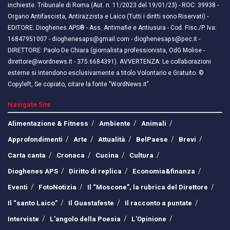
inchieste. Tribunale di Roma (Aut. n. 11/2023 del 19/01/23) - ROC: 39938 -
Organo Antifascista, Antirazzista e Laico (Tutti i diritti sono Riservati) -
EDITORE: Dioghenes APS® - Ass. Antimafie e Antiusura - Cod. Fisc./P. Iva:
16847951007 - dioghenesaps@gmail.com - dioghenesaps@pec.it - ​​
DIRETTORE: Paolo De Chiara (giornalista professionista, OdG Molise -
direttore@wordnews.it - ​​375.6684391). AVVERTENZA: Le collaborazioni
esterne si intendono esclusivamente a titolo Volontario e Gratuito. ©
Copyleft, Se copiato, citare la fonte "WordNews.it"
Navigate Site
Alimentazione & Fitness
Ambiente
Animali
Approfondimenti
Arte
Attualità
BelPaese
Brevi
Carta canta
Cronaca
Cucina
Cultura
Dioghenes APS
Diritto di replica
Economia&finanza
Eventi
FotoNotizia
Il “Moscone”, la rubrica del Direttore
Il “santo Laico”
Il Guastafeste
Il racconto a puntate
Interviste
L’angolo della Poesia
L’Opinione