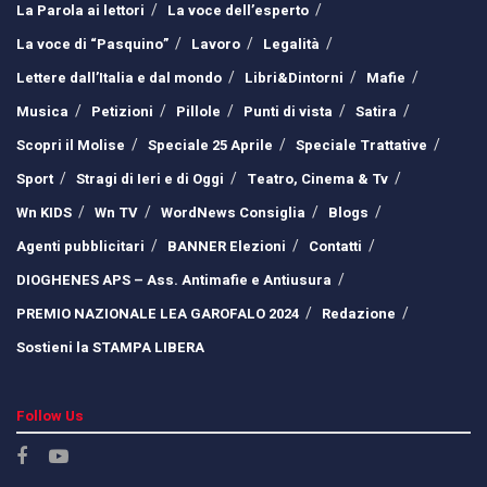
La Parola ai lettori
La voce dell’esperto
La voce di “Pasquino”
Lavoro
Legalità
Lettere dall’Italia e dal mondo
Libri&Dintorni
Mafie
Musica
Petizioni
Pillole
Punti di vista
Satira
Scopri il Molise
Speciale 25 Aprile
Speciale Trattative
Sport
Stragi di Ieri e di Oggi
Teatro, Cinema & Tv
Wn KIDS
Wn TV
WordNews Consiglia
Blogs
Agenti pubblicitari
BANNER Elezioni
Contatti
DIOGHENES APS – Ass. Antimafie e Antiusura
PREMIO NAZIONALE LEA GAROFALO 2024
Redazione
Sostieni la STAMPA LIBERA
Follow Us