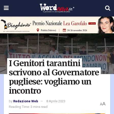
I Genitori tarantini
scrivono al Governatore
pugliese: vogliamo un
incontro
by
Redazione Web
8 Aprile 2023
A
A
Reading Time: 3 mins read