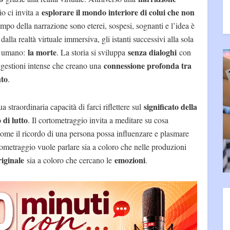
esplorare il mondo interiore di colui che non
io ci invita a
empo della narrazione sono eterei, sospesi, sognanti e l’idea è
 dalla realtà virtuale immersiva, gli istanti successivi alla sola
la morte
senza dialoghi
e umano:
. La storia si sviluppa
con
connessione profonda tra
gestioni intense che creano una
nto
.
significato della
ua straordinaria capacità di farci riflettere sul
 di lutto
. Il cortometraggio invita a meditare su cosa
 come il ricordo di una persona possa influenzare e plasmare
tometraggio vuole parlare sia a coloro che nelle produzioni
riginale
emozioni
sia a coloro che cercano le
.