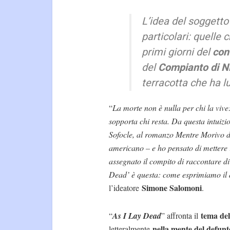
L’idea del soggetto
particolari: quelle
primi giorni del
conf
del
Compianto
di N
terracotta che ha l
“
La morte non è nulla per chi la vive
sopporta chi resta. Da questa intuizi
Sofocle, al romanzo Mentre Morivo di
americano – e ho pensato di mettere
assegnato il compito di raccontare div
Dead’ è questa: come esprimiamo il 
Simone Salomoni
l’ideatore
.
tema del
“
As I Lay Dead
” affronta il
nella mente del defunt
letteralmente