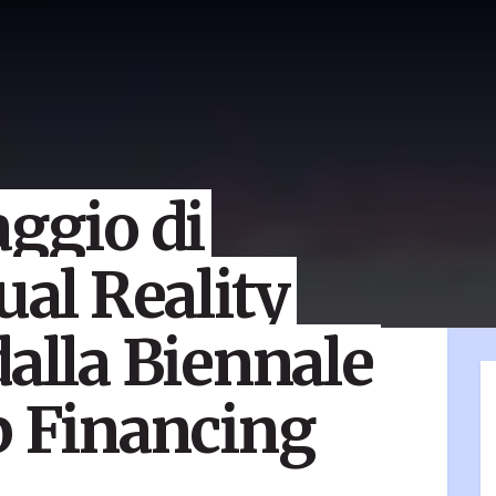
aggio di
ual Reality
dalla Biennale
p Financing