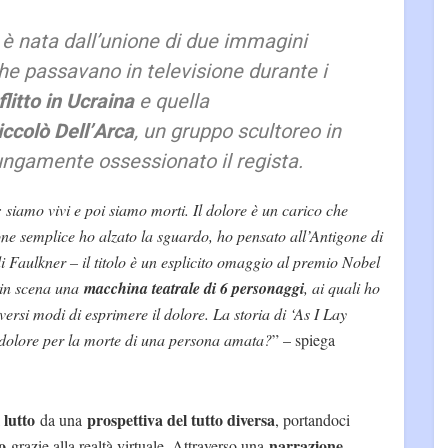
 è nata dall’unione di due immagini
 che passavano in televisione durante i
litto in Ucraina
e quella
iccolò Dell’Arca
, un gruppo scultoreo in
ungamente ossessionato il regista.
: siamo vivi e poi siamo morti. Il dolore è un carico che
one semplice ho alzato la sguardo, ho pensato all’Antigone di
 Faulkner – il titolo è un esplicito omaggio al premio Nobel
 in scena una
macchina teatrale di 6 personaggi
, ai quali ho
ersi modi di esprimere il dolore. La storia di ‘As I Lay
dolore per la morte di una persona amata?
” – spiega
 lutto
prospettiva del tutto diversa
da una
, portandoci
o
narrazione
grazie alla realtà virtuale. Attraverso una