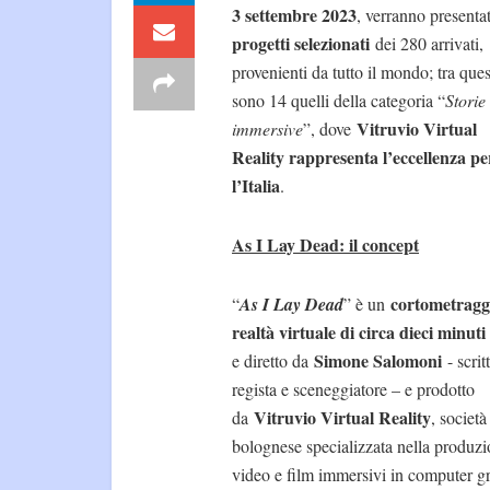
3 settembre 2023
, verranno presentat
progetti selezionati
dei 280 arrivati,
provenienti da tutto il mondo; tra ques
sono 14 quelli della categoria “
Storie
Vitruvio Virtual
immersive
”, dove
Reality rappresenta l’eccellenza pe
l’Italia
.
As I Lay Dead: il concept
cortometragg
“
As I Lay Dead
” è un
realtà virtuale di circa dieci minuti
Simone Salomoni
e diretto da
- scrit
regista e sceneggiatore – e prodotto
Vitruvio Virtual Reality
da
, società
bolognese specializzata nella produzi
video e film immersivi in computer gr