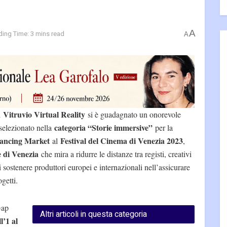
A
ing Time: 3 mins read
A
Vitruvio Virtual Reality
i
si è guadagnato un onorevole
categoria “Storie immersive”
elezionato nella
per la
ancing Market
Festival del Cinema di Venezia 2023
al
,
 di Venezia
che mira a ridurre le distanze tra registi, creativi
 sostenere produttori europei e internazionali nell’assicurare
getti.
Gap
Altri articoli in questa categoria
l’1 al