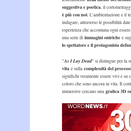
suggestiva e poetica
, il cortometragg
è più con noi
. L’ambientazione e il t
indagare, attraverso le possibilità date
esperienza che accomuna ogni esser
immagini oniriche
una serie di
e sug
lo spettatore e il protagonista defu
"
As I Lay Dead
" si distingue per la s
vita
complessità del processo
e sulla
significhi veramente essere vivi e su
coloro che sono ancora in vita. Il cor
grafica 3D o
immersive cercano una