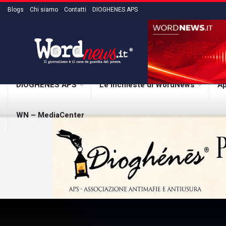
Blogs
Chi siamo
Contatti
DIOGHENES APS
DIOGHENES APS
Le inchieste di WordNews
Ap
WN – MediaCenter