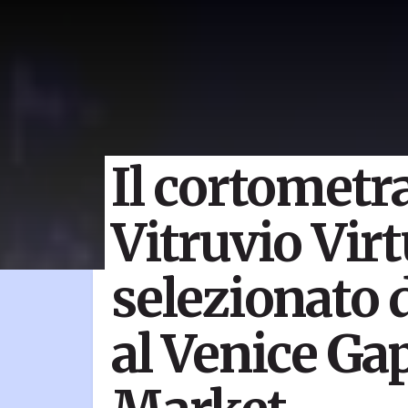
Il cortometr
Vitruvio Virt
selezionato 
al Venice Ga