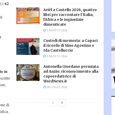
62
i i
Arièl a Castello 2026, quattro
libri per raccontare l’Italia,
ti
l’Africa e le ingiustizie
dimenticate
5 AGOSTO 2026
r
Custodi di memoria: a Capaci
il ricordo di Nino Agostino e
Ida Castelluccio
2 AGOSTO 2026
Antonella Giordano premiata
io in
ad Anzio: riconoscimento alla
caporedattrice di
scritto
WordNews.it
tore,
28 LUGLIO 2026
one di
afica.