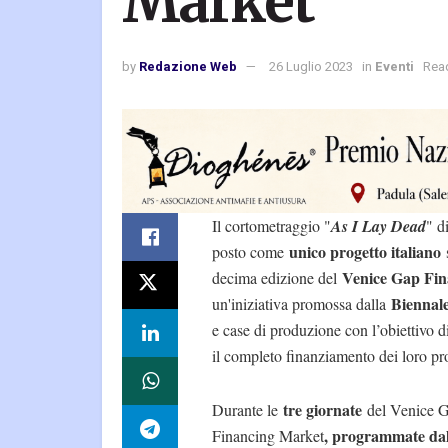
Market
by
Redazione Web
26 Luglio 2023
in
Eventi
Read
Il cortometraggio "
As I Lay Dead
" d
unico progetto italiano
posto come
s
Venice Gap Fin
decima edizione del
Biennale
un'iniziativa promossa dalla
e case di produzione con l’obiettivo di
il completo finanziamento dei loro pro
tre giornate
Durante le
del Venice 
, programmate dal
Financing Market