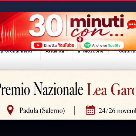
profondimenti
Attualità
Il “Moscone”
Cultura