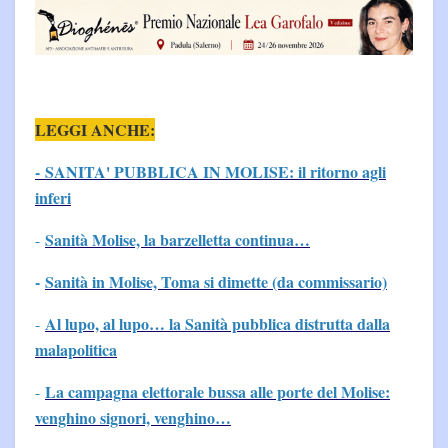
LEGGI ANCHE:
- SANITA' PUBBLICA IN MOLISE: il ritorno agli
inferi
Sanità Molise, la barzelletta continua…
-
-
Sanità in Molise, Toma si dimette (da commissario)
Al lupo, al lupo… la Sanità pubblica distrutta dalla
-
malapolitica
La campagna elettorale bussa alle porte del Molise:
-
venghino signori, venghino…