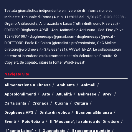
Testata giornalistica indipendente e irriverente di informazione ed
inchieste. Tribunale di Roma (Aut. n. 11/2023 del 19/01/23) - ROC: 39938 -
Organo Antifascista, Antirazzista e Laico (Tutti i diritti sono Riservati) -
EDITORE: Dioghenes APS® - Ass. Antimafie e Antiusura - Cod. Fisc./P. Iva:
16847951007 - dioghenesaps@gmail.com - dioghenesaps@pec.it - ​​
DIRETTORE: Paolo De Chiara (giornalista professionista, OdG Molise -
direttore@wordnews.it - ​​375.6684391). AVVERTENZA: Le collaborazioni
esterne si intendono esclusivamente a titolo Volontario e Gratuito. ©
Copyleft, Se copiato, citare la fonte "WordNews.it"
Navigate Site
Alimentazione & Fitness
Ambiente
Animali
Approfondimenti
Arte
Attualità
BelPaese
Brevi
Carta canta
Cronaca
Cucina
Cultura
Dioghenes APS
Diritto di replica
Economia&finanza
Eventi
FotoNotizia
Il “Moscone”, la rubrica del Direttore
Il “santo Laico”
Il Guastafeste
Il racconto a puntate