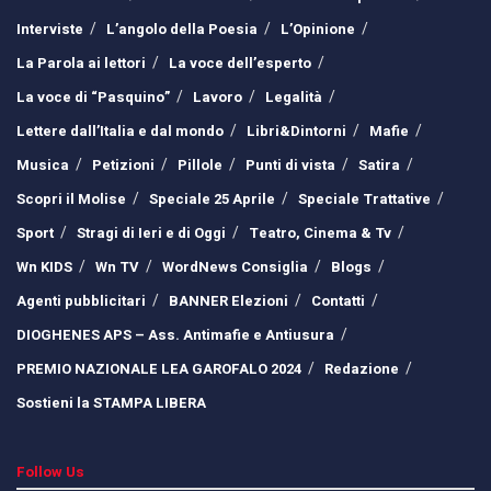
Interviste
L’angolo della Poesia
L’Opinione
La Parola ai lettori
La voce dell’esperto
La voce di “Pasquino”
Lavoro
Legalità
Lettere dall’Italia e dal mondo
Libri&Dintorni
Mafie
Musica
Petizioni
Pillole
Punti di vista
Satira
Scopri il Molise
Speciale 25 Aprile
Speciale Trattative
Sport
Stragi di Ieri e di Oggi
Teatro, Cinema & Tv
Wn KIDS
Wn TV
WordNews Consiglia
Blogs
Agenti pubblicitari
BANNER Elezioni
Contatti
DIOGHENES APS – Ass. Antimafie e Antiusura
PREMIO NAZIONALE LEA GAROFALO 2024
Redazione
Sostieni la STAMPA LIBERA
Follow Us